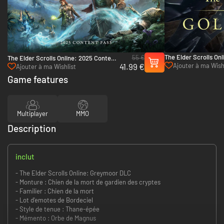
The Elder Scrolls Onl
55 €
The Elder Scrolls Online: 2025 Content
Upgrade: Gold Road 
41.99 €
Ajouter à ma Wish
Pass - Xbox One & Xbox Series X|S
Ajouter à ma Wishlist
Xbox Series X|S
Game features
Multiplayer
MMO
Description
inclut
- The Elder Scrolls Online: Greymoor DLC
- Monture : Chien de la mort de gardien des cryptes
- Familier : Chien de la mort
- Lot d'emotes de Bordeciel
- Style de tenue : Thane-épée
- Mémento : Orbe de Magnus