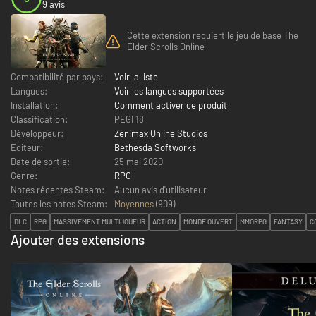
9 avis
Cette extension requiert le jeu de base The
Elder Scrolls Online
Compatibilité par pays:
Voir la liste
Langues:
Voir les langues supportées
Installation:
Comment activer ce produit
Classification:
PEGI 18
Développeur:
Zenimax Online Studios
Editeur:
Bethesda Softworks
Date de sortie:
25 mai 2020
Genre:
RPG
Notes récentes Steam:
Aucun avis d'utilisateur
Toutes les notes Steam:
Moyennes
(
909
)
DLC
RPG
MASSIVEMENT MULTIJOUEUR
ACTION
MONDE OUVERT
MMORPG
FANTASY
C
Ajouter des extensions