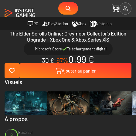
PC
PlayStation
Xbox
Nintendo
The Elder Scrolls Online: Greymoor Collector's Edition
Upgrade - Xbox One & Xbox Series X|S
Microsoft Store
Téléchargement digital
0.99 €
30 €
-97%
Ajouter au panier
Visuels
À propos
Basé sur
8