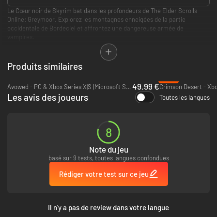
Le Cœur noir de Skyrim bat dans les profondeurs de The Elder Scrolls
Online: Greymoor. Explorez les montagnes enneigées de la partie
occidentale de Bordeciel et affrontez une dangereuse armée de
vampires.
COMMENCEZ AVEC GREYMOOR – Grâce à son nouveau tutoriel et son
Produits similaires
histoire indépendante, Greymoor est idéal pour les nouveaux
-13%
joueurs.
49.99 €
Avowed - PC & Xbox Series X|S (Microsoft Store)
Crimson Desert - Xbo
EXPLOREZ LE MONDE DE SKYRIM – Aventurez-vous dans la partie
Les avis des joueurs
Toutes les langues
occidentale de Bordeciel, mille ans avant les événements de The
Elder Scrolls V: Skyrim. Visitez l’impitoyable région des Nordiques,
tant en surface que sous terre.
REPOUSSEZ LES TÉNÈBRES – Protégez les vivants d'une armée de
8
vampires, loups-garous et sorcières.
LA SAGA DE L’ANNÉE – Une histoire ESO inédite qui progresse tout
Note du jeu
au long de l’année.
basé sur 9 tests, toutes langues confondues
Rédiger votre test sur ce jeu
Il n'y a pas de review dans votre langue