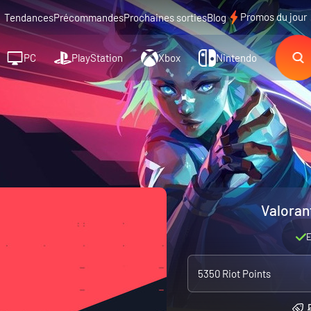
Promos du jour
Tendances
Précommandes
Prochaines sorties
Blog
PC
PlayStation
Xbox
Nintendo
Valoran
E
5350 Riot Points