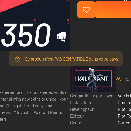
Ce produit n'est PAS COMPATIBLE dans votre pays
Cet
 experience in the fast-paced world of
Compatibilité par pays:
Voir la 
arsenal with new skins or unlock your
Installation:
Commen
ng VP is quick and easy, and it
Développeur:
Riot F
hy wait? Invest in Valorant Points
Editeur:
Riot F
fer!
Genre:
Cartes