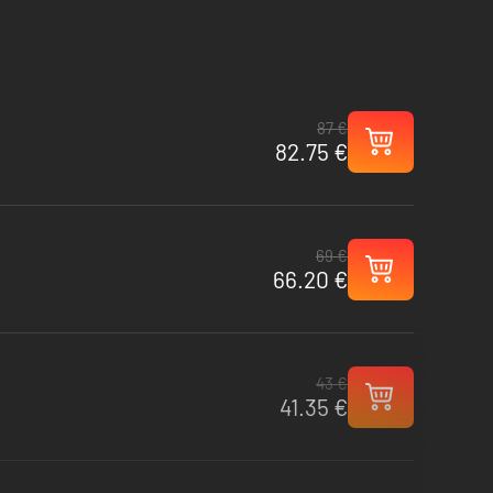
87 €
82.75 €
69 €
66.20 €
43 €
41.35 €