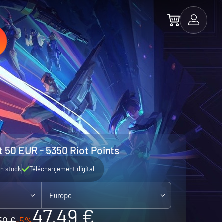
t 50 EUR - 5350 Riot Points
n stock
Téléchargement digital
Europe
47.49 €
50 €
-5%