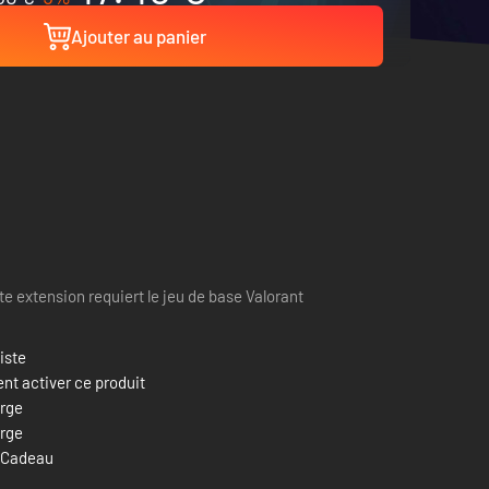
Ajouter au panier
te extension requiert le jeu de base Valorant
liste
t activer ce produit
orge
orge
 Cadeau