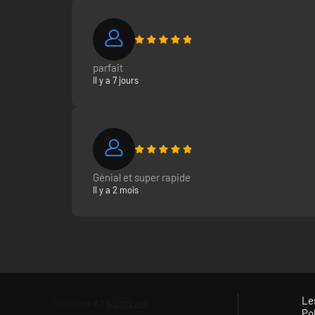
parfait
Il y a 7 jours
Génial et super rapide
Il y a 2 mois
Le
Pol