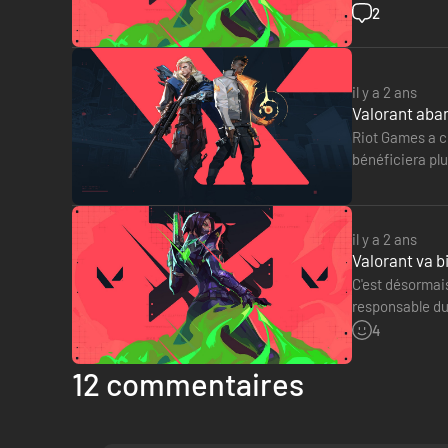
Fantasy XVI qu
2
il y a 2 ans
Valorant aba
Riot Games a ch
bénéficiera plu
en six actes d
il y a 2 ans
Valorant va b
C'est désormais
responsable du 
pas une tâche 
4
12 commentaires