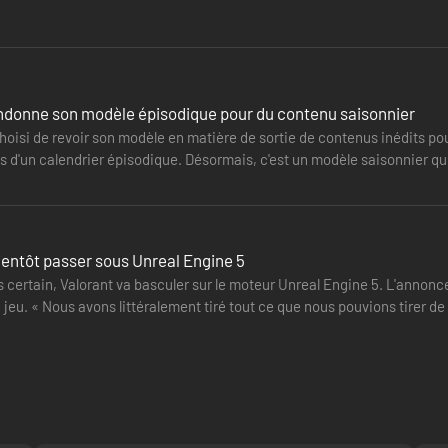
i était victime…
ndonne son modèle épisodique pour du contenu saisonnier
oisi de revoir son modèle en matière de sortie de contenus inédits pour
s d'un calendrier épisodique. Désormais, c'est un modèle saisonnier qu
e deux…
ientôt passer sous Unreal Engine 5
 certain, Valorant va basculer sur le moteur Unreal Engine 5. L'annonce 
jeu. « Nous avons littéralement tiré tout ce que nous pouvions tirer de 
facile…