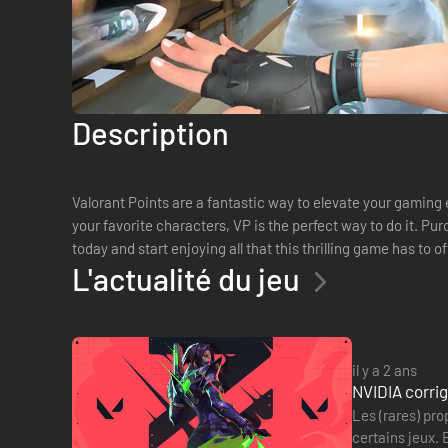
Description
Valorant Points are a fantastic way to elevate your gaming 
your favorite characters, VP is the perfect way to do it. Pu
today and start enjoying all that this thrilling game has to of
L'actualité du jeu
il y a 2 ans
NVIDIA corrig
Les (rares) pr
certains jeux. 