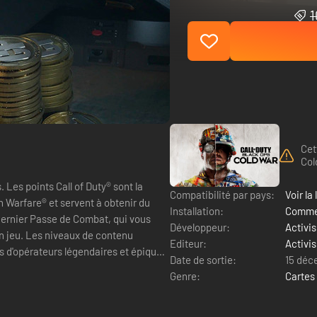
1
Cet
Col
 la
Compatibilité par pays:
Voir la 
 Warfare® et servent à obtenir du
Installation:
Commen
Développeur:
Activis
 contenu
Editeur:
Activis
Date de sortie:
15 déc
Genre:
Cartes