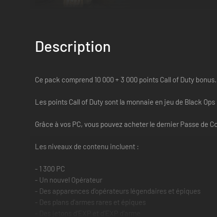
Description
Ce pack comprend 10 000 + 3 000 points Call of Duty bonus.
Les points Call of Duty sont la monnaie en jeu de Black Op
Grâce à vos PC, vous pouvez acheter le dernier Passe de Co
Les niveaux de contenu incluent :
- 1 300 PC
- Un nouvel Opérateur
- Des apparences d'opérateurs légendaires et épiques
- Des plans d'armes rares et épiques
- Des jetons d'EXP et d'EXP d'arme