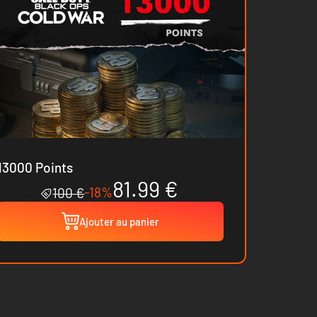
13000 Points
81.99 €
-18%
100 €
Ajouter au panier