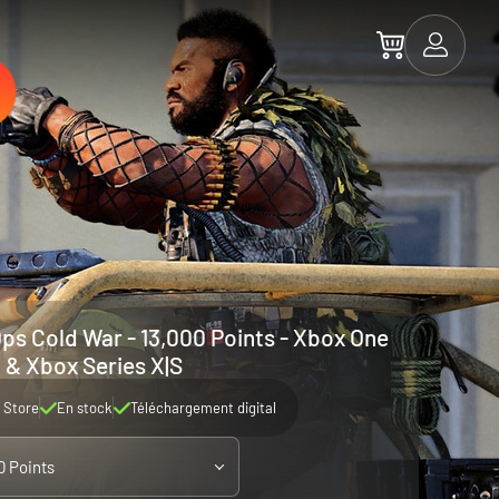
Ops Cold War - 13,000 Points - Xbox One
& Xbox Series X|S
 Store
En stock
Téléchargement digital
0 Points