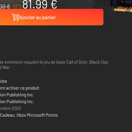
81.99 €
00 €
-18%
Ajouter au panier
te extension requiert le jeu de base Call of Duty: Black Ops
d War
liste
t activer ce produit
ion Publishing Inc.
ion Publishing Inc.
embre 2020
 Cadeau
,
Xbox Microsoft Points