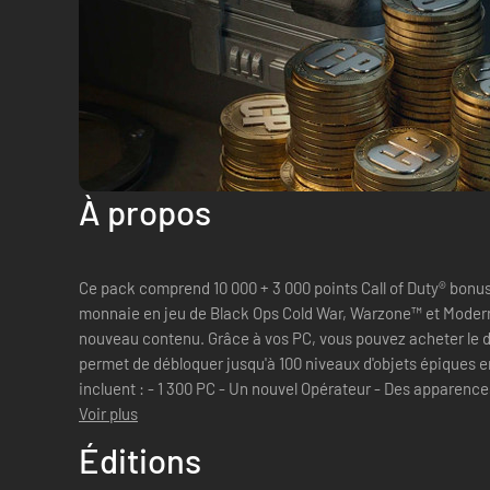
À propos
Ce pack comprend 10 000 + 3 000 points Call of Duty® bonus. Les points Call of Duty® sont
monnaie en jeu de Black Ops Cold War, Warzone™ et Modern
nouveau contenu. Grâce à vos PC, vous pouvez acheter le dernier Passe de Combat, qui vous
permet de débloquer jusqu'à 100 niveaux d'objets épiques en jeu. Les niveaux de
incluent : - 1 300 PC - Un nouvel Opérateur - Des apparences d'opérateurs légendaires et épiques
- Des...
Voir plus
Éditions