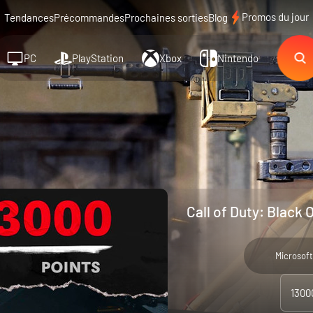
Promos du jour
Tendances
Précommandes
Prochaines sorties
Blog
PC
PlayStation
Xbox
Nintendo
Call of Duty: Black 
Microsoft
1300