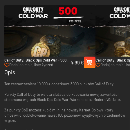
Call of Duty: Black Ops Cold War - 500
Call of Duty: Black O
4.99 €
Points - Xbox One & Xbox Series X|S
5,000 Points - Xbox 
Dodaj do mojej listy życzeń
Dodaj do mojej lis
X|S
Opis
Ten zestaw zawiera 10 000 + dodatkowe 3000 punktów Call of Duty.
Punkty Call of Duty to waluta służąca do kupowania nowej zawartości,
stosowana w grach Black Ops Cold War, Warzone oraz Modern Warfare.
Za punkty CoD możesz kupić m.in. najnowszy Karnet Bojowy, który
umożliwi ci odblokowanie nawet 100 poziomów wyjątkowych przedmiotów
w grze.