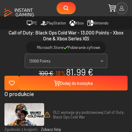
PC
PlayStation
Xbox
Nintendo
Call of Duty: Black Ops Cold War - 13,000 Points - Xbox
One & Xbox Series X|S
Microsoft Store
Pobieranie cyfrowe
13000 Points
81.99 €
100 €
-18%
Dodaj do koszyka
O produkcie
DLC wymaga gry podstawowej Call of Duty:
Black Ops Cold War
Zgodność z krajami:
Zobacz listę