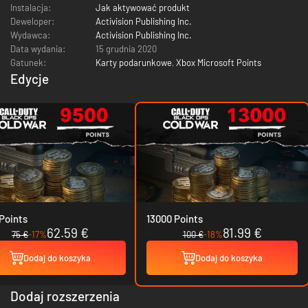
Instalacja:
Jak aktywować produkt
Deweloper:
Activision Publishing Inc.
Wydawca:
Activision Publishing Inc.
Data wydania:
15 grudnia 2020
Gatunek:
Karty podarunkowe
,
Xbox Microsoft Points
Edycje
Points
13000 Points
62.59 €
81.99 €
75 €
-17%
100 €
-18%
Dodaj do koszyka
Dodaj do koszyka
Dodaj rozszerzenia