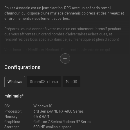
Poulet Assassin est un jeux d'action-RPG avec un scénario rempli
d'humour, qui dispose d'une myriade d'ennemis coloréss et des niveaux et
environnements visuellement superbes.
Préparez-vous à donner à votre main un entraînement intensif pendant
que vous affrontez un grand nombre d'adversaires éclectiques, et
rencontrez des boss spéciaux dans ce jeu frénétique et plein d'action!
Vous incarnez McAllister Méchant, l'incarnation vivante de ce qui
arriverait si vous combiné Rambo, Foghorn Leghorn, une bouteille de
sauce piquante, et une caisse de boissons énergisantes ensemble.
Configurations
Windows
SteamOS + Linux
MacOS
Quand l'esprit supérieur malefique Spritzel et ses acolytes enlèvent votre
minimale
*
petite amie, Candy, vous embarquez sur un voyage effréné pour la sauver,
laissant le chaos et la destruction le long de votre chemin. Tant que vous
OS:
Windows 10
progressez, vous pouvez améliorer McAliister avec différents styles et
Processor:
3rd Gen i3/AMD FX-4100 Series
talents de combat, un arsenal d'armes à distribuer des peines, et des
Memory:
4 GB RAM
vêtements personnalisés qui booste vos attributs de stat.
Graphics:
GeForce 7 Series/Radeon R7 Series
Storage:
600 MB available space