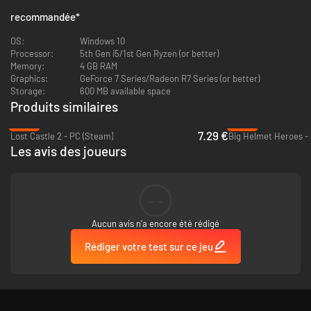
Allons-y
recommandée
*
OS:
Windows 10
Processor:
5th Gen i5/1st Gen Ryzen (or better)
Memory:
4 GB RAM
Graphics:
GeForce 7 Series/Radeon R7 Series (or better)
Storage:
600 MB available space
Produits similaires
-58%
-95%
7.29 €
Lost Castle 2 - PC (Steam)
Big Helmet Heroes -
Les avis des joueurs
--
Aucun avis n'a encore été rédigé
Rédiger votre test sur ce jeu