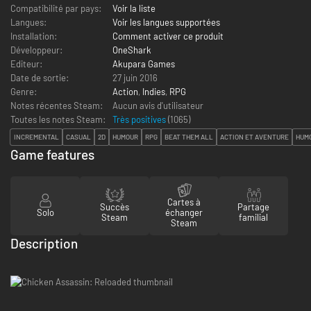
Compatibilité par pays:
Voir la liste
Langues:
Voir les langues supportées
Installation:
Comment activer ce produit
Développeur:
OneShark
Editeur:
Akupara Games
Date de sortie:
27 juin 2016
Genre:
Action
,
Indies
,
RPG
Notes récentes Steam:
Aucun avis d'utilisateur
Toutes les notes Steam:
Très positives
(
1065
)
INCREMENTAL
CASUAL
2D
HUMOUR
RPG
BEAT THEM ALL
ACTION ET AVENTURE
HUM
Game features
Cartes à
Succès
Partage
Solo
échanger
Steam
familial
Steam
Description