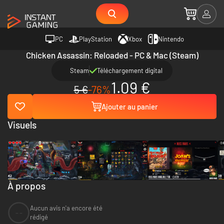
PC
PlayStation
Xbox
Nintendo
Chicken Assassin: Reloaded - PC & Mac (Steam)
Steam
Téléchargement digital
1.09 €
5 €
-76%
Ajouter au panier
Visuels
À propos
Aucun avis n'a encore été
--
rédigé