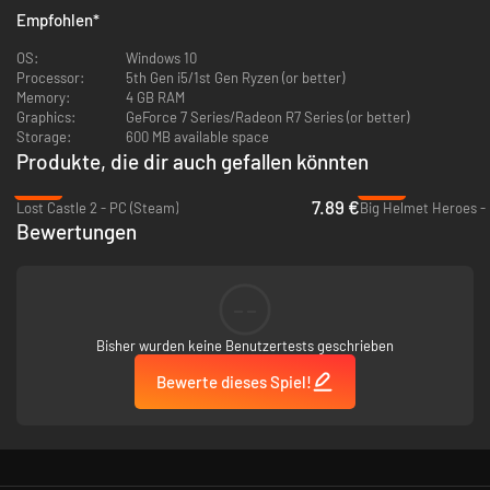
Empfohlen
*
Buck Buck, Motherclucker...
OS:
Windows 10
Processor:
5th Gen i5/1st Gen Ryzen (or better)
Memory:
4 GB RAM
Graphics:
GeForce 7 Series/Radeon R7 Series (or better)
Storage:
600 MB available space
Produkte, die dir auch gefallen könnten
-55%
-95%
7.89 €
Lost Castle 2 - PC (Steam)
Big Helmet Heroes -
Bewertungen
--
Bisher wurden keine Benutzertests geschrieben
Bewerte dieses Spiel!