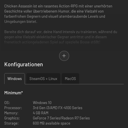
Chicken Assassin ist ein rasantes Action-RPG mit einer unerhörten
Geschichte voller übertriebenem Humor, die eine Vielzahl von
farbenfrohen Gegnern und visuell atemberaubende Levels und
Umgebungen bietet.
Bereite dich darauf vor, deine Hand intensiv zu trainieren, während du
gegen eine Vielzahl eklektischer Gegner antrittst und in diesem
frenetisch actiongeladenen Spiel auf spezielle Bosse stößt!
Du spielst als Mean Mcallister, die lebende Verkörperung dessen, was
passieren würde, wenn du Rambo, Nebelhorn Livorno, eine Flasche
scharfer Soße und eine Schachtel Energydrinks kombinieren würdest.
Konfigurationen
Windows
SteamOS + Linux
MacOS
Minimum
*
Als der böse Drahtzieher Spritzel und die Henchmen deine Freundin
Candy entführen, begibst du dich auf eine rasante Reise, um sie zu retten
OS:
Windows 10
und Chaos und Zerstörung auf deinem Weg zu hinterlassen. Während du
Processor:
3rd Gen i3/AMD FX-4100 Series
Fortschritte machst, kannst du Mean mit verschiedenen Kampfstilen und
Memory:
4 GB RAM
-fertigkeiten aufwerten, auf ein Arsenal an Waffen zugreifen, um die
Graphics:
GeForce 7 Series/Radeon R7 Series
Strafe zu bestrafen, und Kleidung anpassen, die deine Attribute für die
Storage:
600 MB available space
Statistik erhöht.