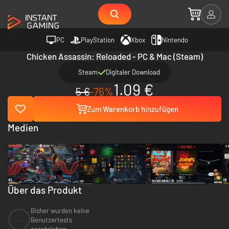
PC
PlayStation
Xbox
Nintendo
Chicken Assassin: Reloaded - PC & Mac (Steam)
Steam
Digitaler Download
1.09 €
5 €
-76%
Zum Warenkorb hinzufügen
Medien
Über das Produkt
Bisher wurden keine
--
Benutzertests
geschrieben