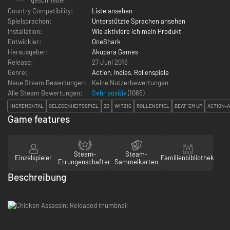
Country Compatibility:
Liste ansehen
Spielsprachen:
Unterstützte Sprachen ansehen
Installation:
Wie aktiviere ich mein Produkt
Entwickler:
OneShark
Herausgeber:
Akupara Games
Release:
27 Juni 2016
Genre:
Action
,
Indies
,
Rollenspiele
Neue Steam Bewertungen:
Keine Nutzerbewertungen
Alle Steam Bewertungen:
Sehr positiv
(
1065
)
INCREMENTAL
GELEGENHEITSSPIEL
2D
WITZIG
ROLLENSPIEL
BEAT ’EM UP
ACTION-
Game features
Steam-
Steam-
Einzelspieler
Familienbibliothek
Errungenschaften
Sammelkarten
Beschreibung