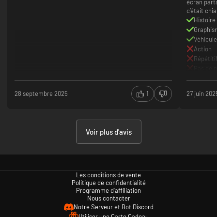
écran part
c’était chi
Histoire
Graphis
Véhicul
Action
Répétiti
Pas de 
28 septembre 2025
1
27 juin 202
Voir plus d'avis
Les conditions de vente
Politique de confidentialité
Programme d'affiliation
Nous contacter
Notre Serveur et Bot Discord
Utiliser une Carte Cadeau