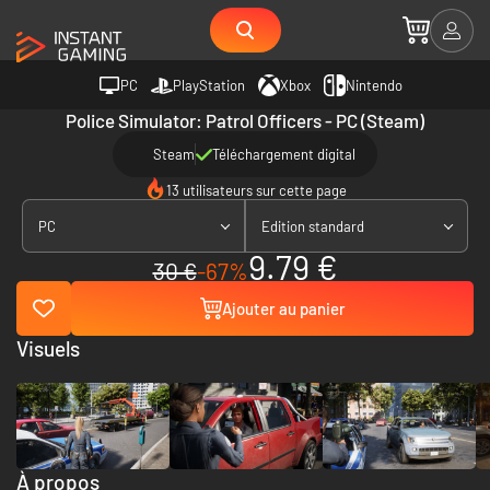
PC
PlayStation
Xbox
Nintendo
Police Simulator: Patrol Officers - PC (Steam)
Steam
Téléchargement digital
13 utilisateurs sur cette page
PC
Edition standard
9.79 €
30 €
-67%
Ajouter au panier
Visuels
À propos