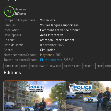
Basé sur
7.5
100 avis
Compatibilité par pays:
Voir la liste
Langues:
Voir les langues supportées
Installation:
Comment activer ce produit
Développeur:
Aesir Interactive
Editeur:
astragon Entertainment
Date de sortie:
9 novembre 2022
Genre:
Simulation
Notes récentes Steam:
Moyennes
(297)
Toutes les notes Steam:
Plutôt positives
(
22654
)
SIMULATION
CRIME
MONDE OUVERT
RÉALISTE
COOP EN LIGNE
ENQUÊTE
COOP
SIMU
Éditions