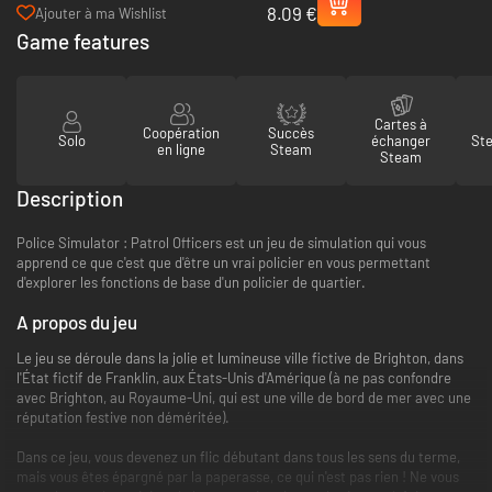
8.09 €
Highway Patrol - PC (Steam)
Ajouter à ma Wishlist
Game features
Cartes à
Coopération
Succès
Solo
échanger
St
en ligne
Steam
Steam
Description
Police Simulator : Patrol Officers est un jeu de simulation qui vous
apprend ce que c'est que d'être un vrai policier en vous permettant
d'explorer les fonctions de base d'un policier de quartier.
A propos du jeu
Le jeu se déroule dans la jolie et lumineuse ville fictive de Brighton, dans
l'État fictif de Franklin, aux États-Unis d'Amérique (à ne pas confondre
avec Brighton, au Royaume-Uni, qui est une ville de bord de mer avec une
réputation festive non déméritée).
Dans ce jeu, vous devenez un flic débutant dans tous les sens du terme,
mais vous êtes épargné par la paperasse, ce qui n'est pas rien ! Ne vous