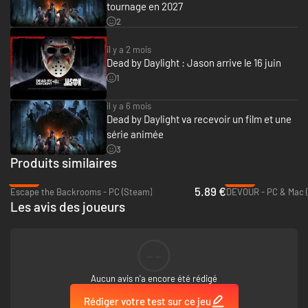
tournage en 2027
2
il y a 2 mois
Dead by Daylight : Jason arrive le 16 juin
1
il y a 6 mois
Dead by Daylight va recevoir un film et une
série animée
3
Produits similaires
-38%
-45%
5.89 €
Escape the Backrooms - PC (Steam)
DEVOUR - PC & Mac 
Les avis des joueurs
--
Aucun avis n'a encore été rédigé
Rédiger votre test sur ce jeu