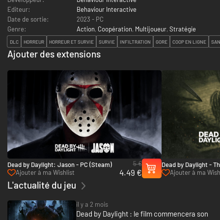
Editeur:
Behaviour Interactive
Date de sortie:
2023 - PC
Genre:
Action
,
Coopération
,
Multijoueur
,
Stratégie
DLC
HORREUR
HORREUR ET SURVIE
SURVIE
INFILTRATION
GORE
COOP EN LIGNE
SA
Ajouter des extensions
5 €
Dead by Daylight: Jason - PC (Steam)
Dead by Daylight - T
4.49 €
PC (Steam)
Ajouter à ma Wishlist
Ajouter à ma Wish
L'actualité du jeu
il y a 2 mois
Dead by Daylight : le film commencera son