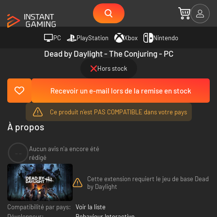
PC
PlayStation
Xbox
Nintendo
Dead by Daylight - The Conjuring - PC
Hors stock
Recevoir un e-mail lors de la remise en stock
Ce produit n'est PAS COMPATIBLE dans votre pays
À propos
Aucun avis n'a encore été
--
rédigé
Cette extension requiert le jeu de base Dead
by Daylight
Compatibilité par pays:
Voir la liste
Développeur:
Behaviour Interactive