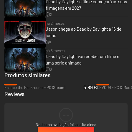
Dead by Daylight: o filme começará as suas
filmagens em 2027
2
há 2 meses
Jason chega ao Dead by Daylight a 16 de
junho
1
há 6 meses
Dead by Daylight vai receber um filme e
uma série animada
3
Produtos similares
-38%
-45%
5.89 €
Escape the Backrooms - PC (Steam)
DEVOUR - PC & Mac 
Reviews
--
Nenhuma avaliação foi escrita ainda