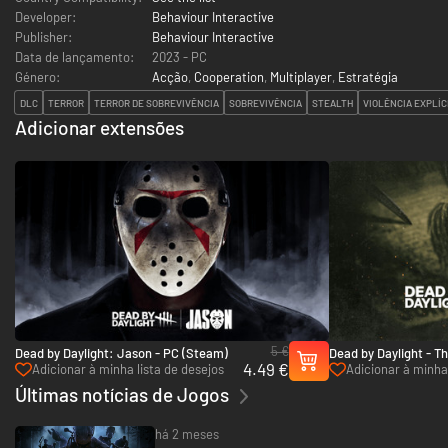
Developer:
Behaviour Interactive
Publisher:
Behaviour Interactive
Data de lançamento:
2023 - PC
Género:
Acção
,
Cooperation
,
Multiplayer
,
Estratégia
DLC
TERROR
TERROR DE SOBREVIVÊNCIA
SOBREVIVÊNCIA
STEALTH
VIOLÊNCIA EXPLÍC
Adicionar extensões
5 €
Dead by Daylight: Jason - PC (Steam)
Dead by Daylight - T
4.49 €
PC (Steam)
Adicionar à minha lista de desejos
Adicionar à minha 
Últimas notícias de Jogos
há 2 meses