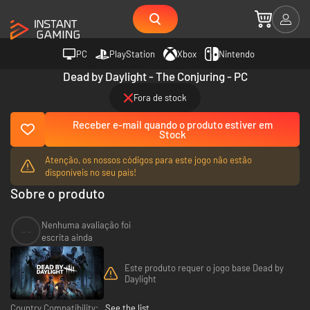
PC
PlayStation
Xbox
Nintendo
Dead by Daylight - The Conjuring - PC
Fora de stock
Receber e-mail quando o produto estiver em
Stock
Atenção, os nossos códigos para este jogo não estão
disponíveis no seu país!
Sobre o produto
Nenhuma avaliação foi
--
escrita ainda
Este produto requer o jogo base Dead by
Daylight
Country Compatibility:
See the list