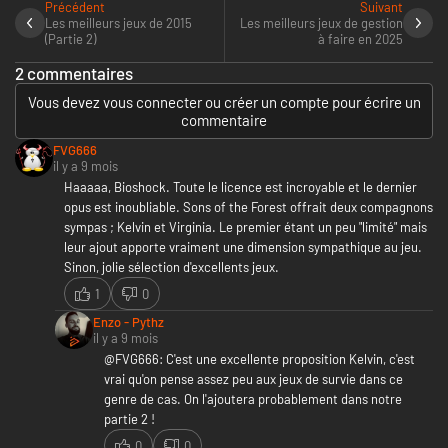
Précédent
Suivant
Les meilleurs jeux de 2015
Les meilleurs jeux de gestion
(Partie 2)
à faire en 2025
2 commentaires
Vous devez vous connecter ou créer un compte pour écrire un
commentaire
FVG666
il y a 9 mois
Haaaaa, Bioshock. Toute le licence est incroyable et le dernier
opus est inoubliable. Sons of the Forest offrait deux compagnons
sympas ; Kelvin et Virginia. Le premier étant un peu "limité" mais
leur ajout apporte vraiment une dimension sympathique au jeu.
Sinon, jolie sélection d'excellents jeux.
1
0
Enzo - Pythz
il y a 9 mois
@FVG666:
C'est une excellente proposition Kelvin, c'est
vrai qu'on pense assez peu aux jeux de survie dans ce
genre de cas. On l'ajoutera probablement dans notre
partie 2 !
0
0