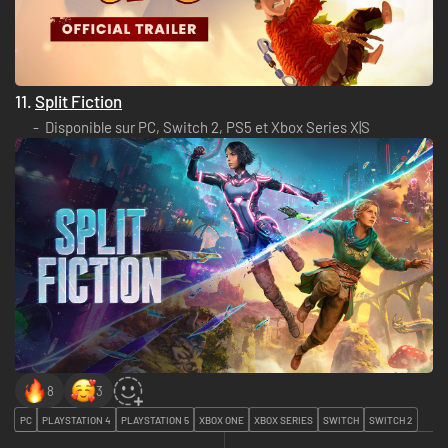
11.
Split Fiction
Disponible sur PC, Switch 2, PS5 et Xbox Series X|S
8
3
PC
PLAYSTATION 4
PLAYSTATION 5
XBOX ONE
XBOX SERIES
SWITCH
SWITCH 2