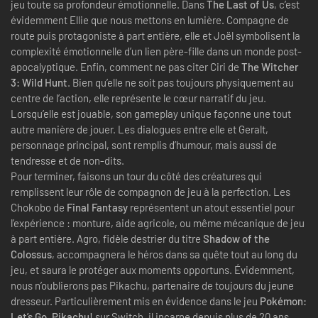
jeu toute sa profondeur émotionnelle. Dans
The Last of Us
, c’est
évidemment Ellie que nous mettons en lumière. Compagne de
route puis protagoniste à part entière, elle et Joël symbolisent la
complexité émotionnelle d’un lien père-fille dans un monde post-
apocalyptique. Enfin, comment ne pas citer Ciri de
The Witcher
3: Wild Hunt
. Bien qu’elle ne soit pas toujours physiquement au
centre de l’action, elle représente le cœur narratif du jeu.
Lorsqu’elle est jouable, son gameplay unique façonne une tout
autre manière de jouer. Les dialogues entre elle et Geralt,
personnage principal, sont remplis d’humour, mais aussi de
tendresse et de non-dits.
Pour terminer, faisons un tour du côté des créatures qui
remplissent leur rôle de compagnon de jeu à la perfection. Les
Chokobo de
Final Fantasy
représentent un atout essentiel pour
l’expérience : monture, aide agricole, ou même mécanique de jeu
à part entière. Agro, fidèle destrier du titre
Shadow of the
Colossus
, accompagnera le héros dans sa quête tout au long du
jeu, et saura le protéger aux moments opportuns. Évidemment,
nous n’oublierons pas Pikachu, partenaire de toujours du jeune
dresseur. Particulièrement mis en évidence dans le jeu
Pokémon:
Let’s Go, Pikachu!
sur Switch, il incarne depuis plus de 20 ans