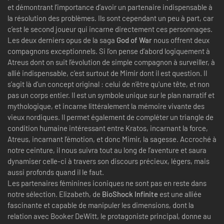
et démontrant l’importance d’avoir un partenaire indispensable à
la résolution des problèmes. Ils sont cependant un peu à part, car
c’est le second joueur qui incarne directement ces personnages.
Les deux derniers opus de la saga
God of War
nous offrent deux
compagnons exceptionnels. Si l’on pense d’abord logiquement à
Atreus dont on suit l’évolution de simple compagnon à surveiller, à
allié indispensable, c’est surtout de Mimir dont il est question. Il
s’agit là d’un concept original : celui de n’être qu'une tête, et non
pas un corps entier. Il est un symbole unique sur le plan narratif et
mythologique, et incarne littéralement la mémoire vivante des
vieux nordiques. Il permet également de compléter un triangle de
condition humaine intéressant entre Kratos, incarnant la force,
Atreus, incarnant l’émotion, et donc Mimir, la sagesse. Accroché à
notre ceinture, il nous suivra tout au long de l’aventure et saura
dynamiser celle-ci à travers son discours précieux, légers, mais
aussi profonds quand il le faut.
Les partenaires féminines iconiques ne sont pas en reste dans
notre sélection. Elizabeth, de
BioShock Infinite
est une alliée
fascinante et capable de manipuler les dimensions, dont la
relation avec Booker DeWitt, le protagoniste principal, donne au