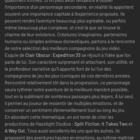
l’importance d’un personnage secondaire, en réalité ils apportent
souvent une importance capitale à l’expérience proposée. Ils
peuvent rendre l’aventure beaucoup plus agréable, ou parfois
même beaucoup plus complexe, et c’est là que se trouve le
charme de leur existence. Créatures imaginaires, partenaires
humains ou simples animaux domestiques, partons à la rencontre
de notre sélection des meilleurs compagnons du jeu vidéo.
Esquie de
Clair Obscur: Expedition 33
se réjouit à l’idée que l’on
parle de lui. Son caractère surprenant et attachant, son utilité, et
la profondeur narrative qu’il apporte font de lui l’un des
compagnons de jeu les plus iconiques de ces dernières années.
Rencontré relativement tôt dans la progression, ce personnage
saura rythmer notre aventure de la meilleure manière possible,
tout en la sublimant de nombreux passages plus légers. À lui seul,
il permet au joueur de ressentir de multiples émotions, et de
conserver un sentiment d’émerveillement tout au long du jeu.
En abordant cette thématique, on est tenté de citer les
productions de Hazelight Studios :
Split Fiction
,
It Takes Two
et
A Way Out
. Tous aussi excellents les uns que les autres, ils
proposent des aventures hautes en émotions, au rythme maîtrisé