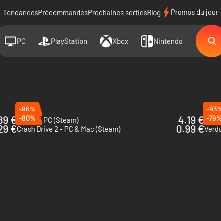
Promos du jour
Tendances
Précommandes
Prochaines sorties
Blog
PC
PlayStation
Xbox
Nintendo
-86%
-93
89 €
-80%
4.19 €
-79
Isonzo - PC (Steam)
Crash
29 €
0.99 €
Crash Drive 2 - PC & Mac (Steam)
Verd