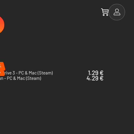
%
%
1.29 €
 Drive 3 - PC & Mac (Steam)
4.29 €
un - PC & Mac (Steam)