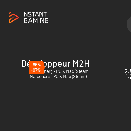
Développeur M2H
-86%
-87%
2.
Tannenberg - PC & Mac (Steam)
1.
Marooners - PC & Mac (Steam)