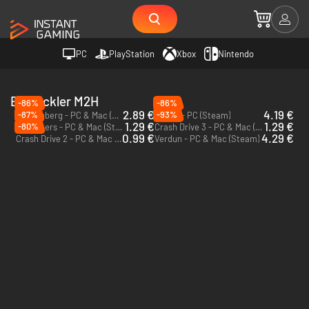
PC
PlayStation
Xbox
Nintendo
Entwickler M2H
-86%
-86%
2.89 €
4.19 €
-87%
-93%
Tannenberg - PC & Mac (Steam)
Isonzo - PC (Steam)
1.29 €
1.29 €
-80%
Marooners - PC & Mac (Steam)
Crash Drive 3 - PC & Mac (Steam)
0.99 €
4.29 €
Crash Drive 2 - PC & Mac (Steam)
Verdun - PC & Mac (Steam)