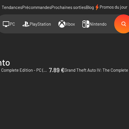
Promos du jour
Tendances
Précommandes
Prochaines sorties
Blog
PC
PlayStation
Xbox
Nintendo
nto
7.89 €
Grand Theft Auto IV: The Complete Edition - PC (Rockstar)