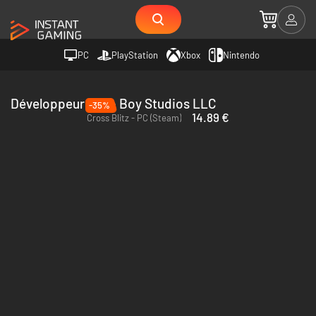
PC
PlayStation
Xbox
Nintendo
Développeur Tako Boy Studios LLC
-35%
14.89 €
Cross Blitz - PC (Steam)