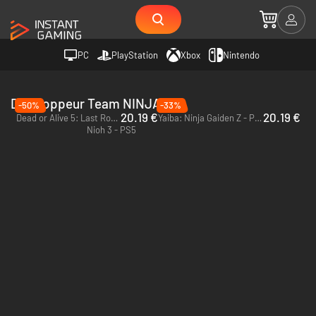
PC
PlayStation
Xbox
Nintendo
Développeur Team NINJA
-50%
-33%
20.19 €
20.19 €
Dead or Alive 5: Last Round - PC (Steam)
Yaiba: Ninja Gaiden Z - PC (Steam)
Nioh 3 - PS5