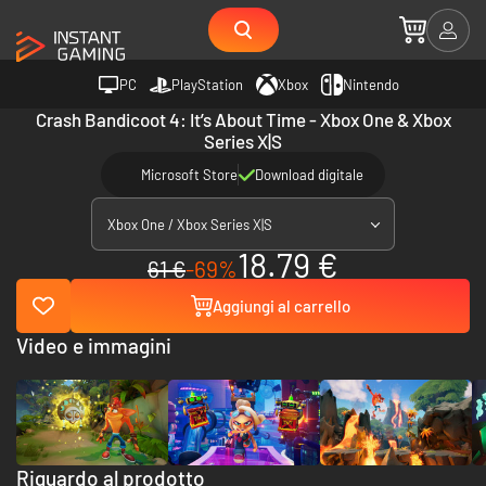
PC
PlayStation
Xbox
Nintendo
Crash Bandicoot 4: It’s About Time - Xbox One & Xbox
Series X|S
Microsoft Store
Download digitale
Xbox One / Xbox Series X|S
18.79 €
61 €
-69%
Aggiungi al carrello
Video e immagini
Riguardo al prodotto