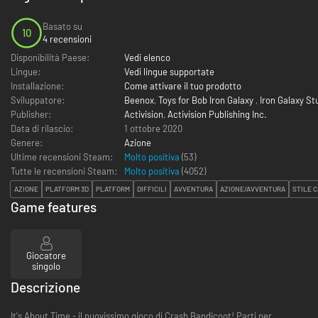
Basato su
10
4 recensioni
Disponibilità Paese:
Vedi elenco
Lingue:
Vedi lingue supportate
Installazione:
Come attivare il tuo prodotto
Sviluppatore:
Beenox
,
Toys for Bob Iron Galaxy
,
Iron Galaxy St
Publisher:
Activision
,
Activision Publishing Inc.
Data di rilascio:
1 ottobre 2020
Genere:
Azione
Ultime recensioni Steam:
Molto positiva
(53)
Tutte le recensioni Steam:
Molto positiva
(
4052
)
AZIONE
PLATFORM 3D
PLATFORM
DIFFICILI
AVVENTURA
AZIONE/AVVENTURA
STILE C
Game features
Giocatore
singolo
Descrizione
It's About Time - il nuovissimo gioco di Crash Bandicoot! Parti per