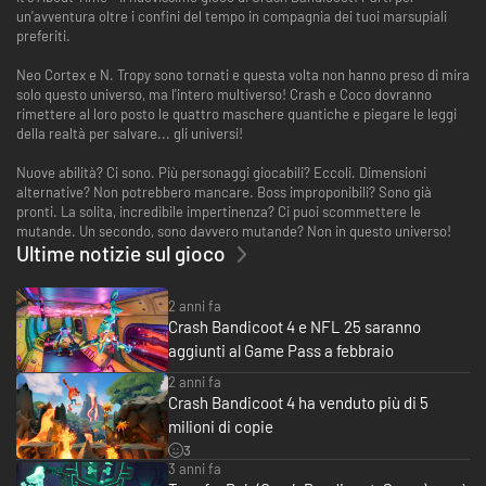
un'avventura oltre i confini del tempo in compagnia dei tuoi marsupiali
preferiti.
Neo Cortex e N. Tropy sono tornati e questa volta non hanno preso di mira
solo questo universo, ma l'intero multiverso! Crash e Coco dovranno
rimettere al loro posto le quattro maschere quantiche e piegare le leggi
della realtà per salvare... gli universi!
Nuove abilità? Ci sono. Più personaggi giocabili? Eccoli. Dimensioni
alternative? Non potrebbero mancare. Boss improponibili? Sono già
pronti. La solita, incredibile impertinenza? Ci puoi scommettere le
mutande. Un secondo, sono davvero mutande? Non in questo universo!
Ultime notizie sul gioco
2 anni fa
Crash Bandicoot 4 e NFL 25 saranno
aggiunti al Game Pass a febbraio
2 anni fa
Crash Bandicoot 4 ha venduto più di 5
milioni di copie
3
3 anni fa