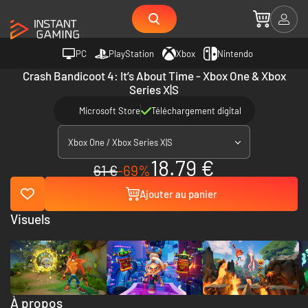
PC
PlayStation
Xbox
Nintendo
Crash Bandicoot 4: It’s About Time - Xbox One & Xbox
Series X|S
Microsoft Store
Téléchargement digital
Xbox One / Xbox Series X|S
18.79 €
61 €
-69%
Ajouter au panier
Visuels
À propos