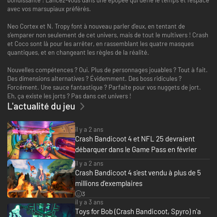
avec vos marsupiaux préférés.
Neo Cortex et N. Tropy font à nouveau parler d'eux, en tentant de
s'emparer non seulement de cet univers, mais de tout le multivers ! Crash
et Coco sont là pour les arrêter, en rassemblant les quatre masques
quantiques, et en changeant les règles de la réalité.
Nouvelles compétences ? Oui. Plus de personnages jouables ? Tout à fait.
Des dimensions alternatives ? Évidemment. Des boss ridicules ?
Forcément. Une sauce fantastique ? Parfaite pour vos nuggets de jort.
Eh, ça existe les jorts ? Pas dans cet univers !
L'actualité du jeu
il y a 2 ans
Crash Bandicoot 4 et NFL 25 devraient
débarquer dans le Game Pass en février
il y a 2 ans
Crash Bandicoot 4 s'est vendu à plus de 5
millions d'exemplaires
3
il y a 3 ans
Toys for Bob (Crash Bandicoot, Spyro) n'a