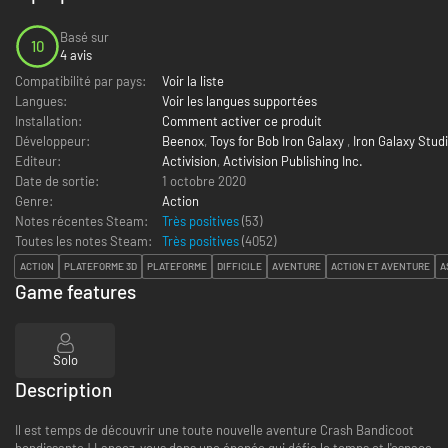
Basé sur
10
4 avis
Compatibilité par pays:
Voir la liste
Langues:
Voir les langues supportées
Installation:
Comment activer ce produit
Développeur:
Beenox
,
Toys for Bob Iron Galaxy
,
Iron Galaxy Stud
Editeur:
Activision
,
Activision Publishing Inc.
Date de sortie:
1 octobre 2020
Genre:
Action
Notes récentes Steam:
Très positives
(53)
Toutes les notes Steam:
Très positives
(
4052
)
ACTION
PLATEFORME 3D
PLATEFORME
DIFFICILE
AVENTURE
ACTION ET AVENTURE
A
Game features
Solo
Description
Il est temps de découvrir une toute nouvelle aventure Crash Bandicoot
bondissante ! Lancez-vous dans une épopée qui défie le temps et l'espace