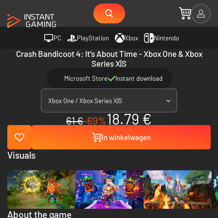
PC
PlayStation
Xbox
Nintendo
Crash Bandicoot 4: It’s About Time - Xbox One & Xbox
Series X|S
Microsoft Store
Instant download
Xbox One / Xbox Series X|S
18.79 €
61 €
-69%
In winkelwagen
Visuals
About the game