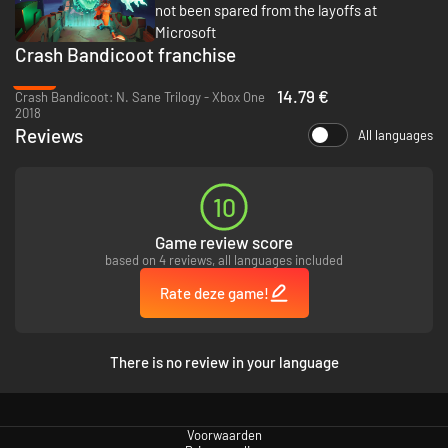
not been spared from the layoffs at
Microsoft
Crash Bandicoot franchise
-57%
14.79 €
Crash Bandicoot: N. Sane Trilogy - Xbox One
2018
Reviews
All languages
10
Game review score
based on 4 reviews, all languages included
Rate deze game!
There is no review in your language
Voorwaarden