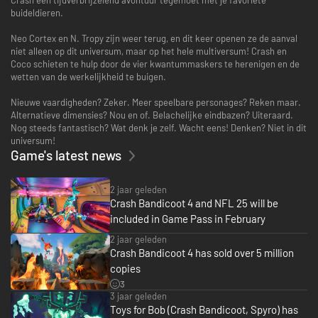
buideldieren.
Neo Cortex en N. Tropy zijn weer terug, en dit keer openen ze de aanval
niet alleen op dit universum, maar op het hele multiversum! Crash en
Coco schieten te hulp door de vier kwantummaskers te herenigen en de
wetten van de werkelijkheid te buigen.
Nieuwe vaardigheden? Zeker. Meer speelbare personages? Reken maar.
Alternatieve dimensies? Nou en of. Belachelijke eindbazen? Uiteraard.
Nog steeds fantastisch? Wat denk je zelf. Wacht eens! Denken? Niet in dit
universum!
Game's latest news
2 jaar geleden
Crash Bandicoot 4 and NFL 25 will be
included in Game Pass in February
2 jaar geleden
Crash Bandicoot 4 has sold over 5 million
copies
3
3 jaar geleden
Toys for Bob (Crash Bandicoot, Spyro) has