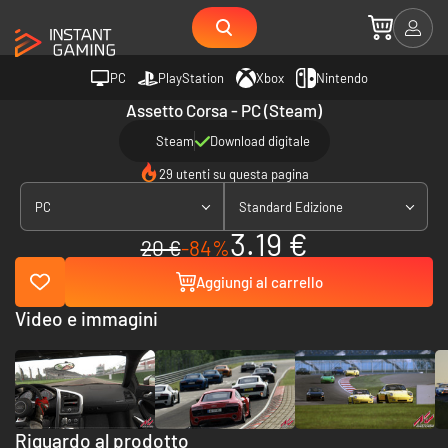
PC
PlayStation
Xbox
Nintendo
Assetto Corsa - PC (Steam)
Steam
Download digitale
29 utenti su questa pagina
PC
Standard Edizione
3.19 €
20 €
-84%
Aggiungi al carrello
Video e immagini
Riguardo al prodotto