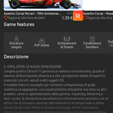
15 €
Assetto Corsa Ferrari - 70th Anniversary
Assetto Corsa - Read
1.39 €
Pack - PC (Steam)
PC (Steam)
Aggiungi alla lista desideri
Aggiungi alla lista
Game features
Sup
Giocatore
Achievement
Condivisione
PvP online
i 
singolo
di Steam
familiare
Descrizione
IL SIMULATORE DI NUOVA GENERAZIONE
L’engine grafico DirectX 11 garantisce realismo e immersività, grazie al
sistema di illuminazione dinamica e alla riproduzione fedele di superfici,
materiali, circuiti, veicoli e altri oggetti 3D.
Il modello fisico è concepito per restituire un’esperienza di guida
realistica ed appagante, con caratteristiche simulative mai viste su altri
prodotti, come lo spiattelamento delle gomme, il graining, blistering e
heat cycles, la simulazione aerodinamica estremamente avanzata con ali
attive che si muovono secondo dati telemetrici in tempo reale e infine
sistemi ibridi come il Kers e ricovero di energia. Infine il simulatore
sfrutta i vantaggi della tecnologia laserscan per riprodurre la superficie