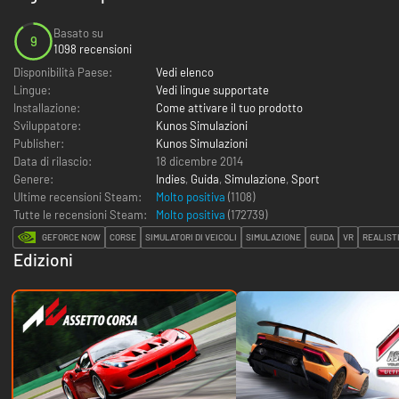
Basato su
9
1098 recensioni
Disponibilità Paese:
Vedi elenco
Lingue:
Vedi lingue supportate
Installazione:
Come attivare il tuo prodotto
Sviluppatore:
Kunos Simulazioni
Publisher:
Kunos Simulazioni
Data di rilascio:
18 dicembre 2014
Genere:
Indies
,
Guida
,
Simulazione
,
Sport
Ultime recensioni Steam:
Molto positiva
(1108)
Tutte le recensioni Steam:
Molto positiva
(
172739
)
GEFORCE NOW
CORSE
SIMULATORI DI VEICOLI
SIMULAZIONE
GUIDA
VR
REALISTI
Edizioni