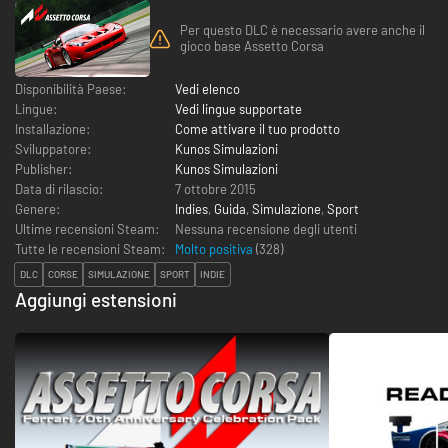
Per questo DLC è necessario avere anche il
gioco base Assetto Corsa
Disponibilità Paese:
Vedi elenco
Lingue:
Vedi lingue supportate
Installazione:
Come attivare il tuo prodotto
Sviluppatore:
Kunos Simulazioni
Publisher:
Kunos Simulazioni
Data di rilascio:
7 ottobre 2015
Genere:
Indies
,
Guida
,
Simulazione
,
Sport
Ultime recensioni Steam:
Nessuna recensione degli utenti
Tutte le recensioni Steam:
Molto positiva
(
328
)
DLC
CORSE
SIMULAZIONE
SPORT
INDIE
Aggiungi estensioni