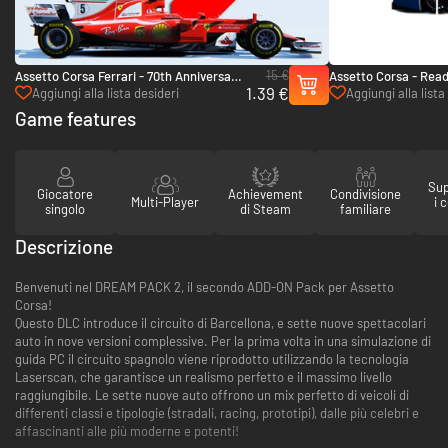
15 €
Assetto Corsa Ferrari - 70th Anniversary
Assetto Corsa - Read
1.39 €
Pack - PC (Steam)
PC (Steam)
Aggiungi alla lista desideri
Aggiungi alla lista
Game features
Sup
Giocatore
Achievement
Condivisione
Multi-Player
i 
singolo
di Steam
familiare
Descrizione
Benvenuti nel DREAM PACK 2, il secondo ADD-ON Pack per Assetto
Corsa!
Questo DLC introduce il circuito di Barcellona, e sette nuove spettacolari
auto in nove versioni complessive. Per la prima volta in una simulazione di
guida PC il circuito spagnolo viene riprodotto utilizzando la tecnologia
Laserscan, che garantisce un realismo perfetto e il massimo livello
raggiungibile. Le sette nuove auto offrono un mix perfetto di veicoli di
differenti classi e tipologie (stradali, racing, prototipi), dalle più celebri e
affascinanti alle più moderne e potenti!