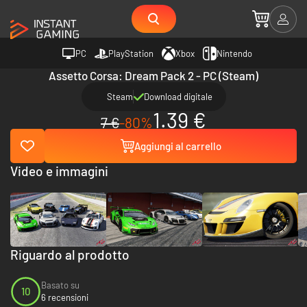
PC
PlayStation
Xbox
Nintendo
Assetto Corsa: Dream Pack 2 - PC (Steam)
Steam
Download digitale
1.39 €
7 €
-80%
Aggiungi al carrello
Video e immagini
Riguardo al prodotto
Basato su
10
6 recensioni