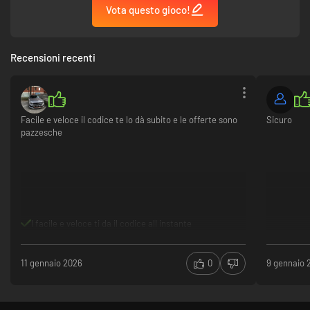
Vota questo gioco!
Recensioni recenti
Facile e veloce il codice te lo dà subito e le offerte sono
Sicuro
pazzesche
I facile e veloce ti da il codice all instante
11 gennaio 2026
0
9 gennaio 