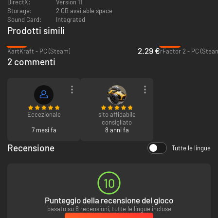
la prova del motomondiale che vi si disputa annualmente, il Gran Premio
DirectX:
Version 11
di Catalogna.
Storage:
2 GB available space
Sound Card:
Integrated
Lunghezza: 4655 mt
Prodotti simili
Senso di marcia: orario
-91%
-92%
2.29 €
KartKraft - PC (Steam)
rFactor 2 - PC (Stea
Le auto
2 commenti
AUDI R8 Ultra 2014
BMW M4 Coupé
BMW M4 Coupé Akrapovic Edition
FORD GT40 MKI
LAMBORGHINI COUNTACH 5000 Quattro Valvole
Eccezionale
sito affidabile
LAMBORGHINI HURACAN GT3
consigliato
RUF RT12 R RWD
7 mesi fa
8 anni fa
RUF RT12 R AWD
Scuderia Glickenhaus SCG003
Recensione
Tutte le lingue
10
Punteggio della recensione del gioco
basato su 6 recensioni, tutte le lingue incluse