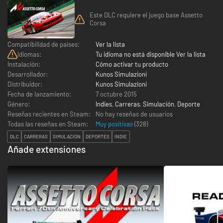
Este DLC requiere el juego base Assetto
Corsa
Compatibilidad de países:
Ver la lista
Idiomas:
Tu idioma no está disponible Ver la lista
Instalación:
Cómo activar tu producto
Desarrollador:
Kunos Simulazioni
Distribuidor:
Kunos Simulazioni
Fecha de lanzamiento:
7 octubre 2015
Género:
Indies
,
Carreras
,
Simulación
,
Deporte
Reseñas recientes en Steam:
No hay reseñas de usuarios
Todas las reseñas en Steam:
Muy positivas
(
328
)
DLC
CARRERAS
SIMULACIÓN
DEPORTES
INDIE
Añade extensiones