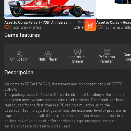
15 €
Assetto Corsa Ferrari - 70th Anniversary
Assetto Corsa - Read
1.39 €
Pack - PC (Steam)
PC (Steam)
Añadir a mi wishlist
Añadir a mi wishli
Game features
Comp
Logros de
Préstamo
Un jugador
Multi-Player
co
Steam
familiar
Descripción
Welcome to DREAM PACK 2, the newest add-on content pack ASSETTO
CORSA.
This package adds to Assetto Corsa the circuit of Catalunya (Barcelona)
and seven new awesome cars in nine total versions. The circuit has been
reproduced for the first time in a PC racing simulation using the
Laserscan Technology, that guarantees the maximum level of precision in
reproducing each detail of the track. The selection of cars consists in a
perfect mix of vehicles of different classes, type and ages, ready to
satisfy any taste of Assetto Corsa users!