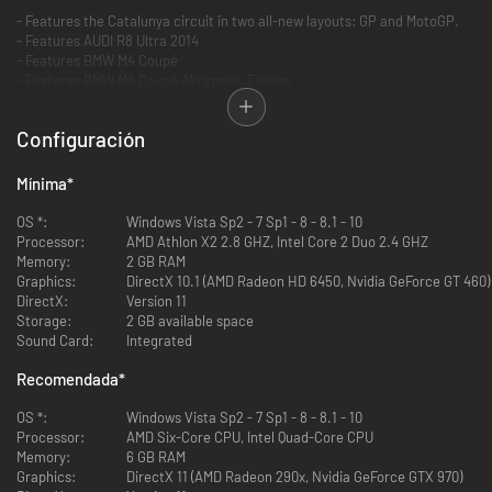
- Features the Catalunya circuit in two all-new layouts: GP and MotoGP.
- Features AUDI R8 Ultra 2014
- Features BMW M4 Coupé
- Features BMW M4 Coupé Akrapovic Edition
- Features FORD GT40 MKI
- Features LAMBORGHINI COUNTACH 5000 Quattro Valvole
Configuración
- Features LAMBORGHINI HURACAN GT3
- Features RUF RT12 R
- Features Scuderia Glickenhaus SCG003
Mínima
*
OS *:
Windows Vista Sp2 - 7 Sp1 - 8 - 8.1 - 10
The Circuit of Catalunya
Processor:
AMD Athlon X2 2.8 GHZ, Intel Core 2 Duo 2.4 GHZ
The Circuit de Barcelona-Catalunya is a motorsport race track in
Memory:
2 GB RAM
Montmeló, Barcelona, Catalonia, Spain. With long straights and a variety
Graphics:
DirectX 10.1 (AMD Radeon HD 6450, Nvidia GeForce GT 460)
of corners, the Circuit de Barcelona-Catalunya is seen as an all-rounder
DirectX:
Version 11
circuit.
Storage:
2 GB available space
Length: 4655 mt
Sound Card:
Integrated
Recomendada
*
The cars
OS *:
Windows Vista Sp2 - 7 Sp1 - 8 - 8.1 - 10
AUDI R8 Ultra 2014
Processor:
AMD Six-Core CPU, Intel Quad-Core CPU
BMW M4 Coupé
Memory:
6 GB RAM
BMW M4 Coupé Akrapovic Edition
Graphics:
DirectX 11 (AMD Radeon 290x, Nvidia GeForce GTX 970)