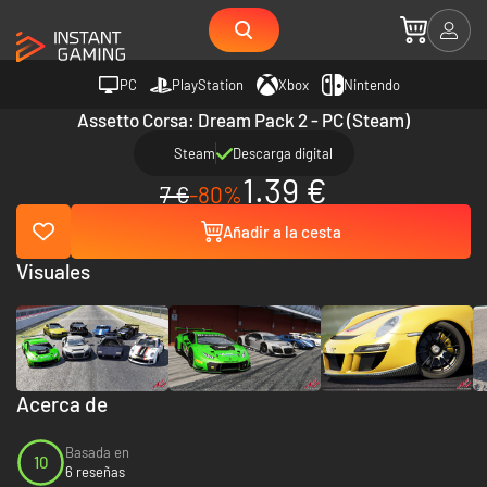
PC
PlayStation
Xbox
Nintendo
Assetto Corsa: Dream Pack 2 - PC (Steam)
Steam
Descarga digital
1.39 €
7 €
-80%
Añadir a la cesta
Visuales
Acerca de
Basada en
10
6 reseñas