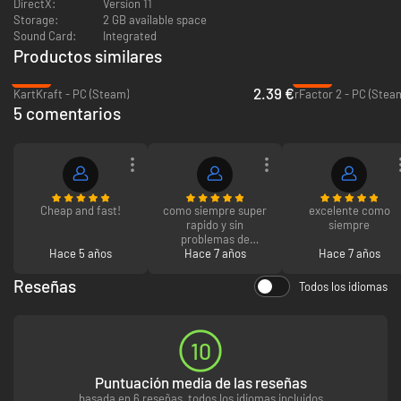
FORD GT40 MKI
DirectX:
Version 11
LAMBORGHINI COUNTACH 5000 Quattro Valvole
Storage:
2 GB available space
LAMBORGHINI HURACAN GT3
Sound Card:
Integrated
RUF RT12 R RWD
Productos similares
RUF RT12 R AWD
-90%
-92%
Scuderia Glickenhaus SCG003
2.39 €
KartKraft - PC (Steam)
rFactor 2 - PC (Stea
5 comentarios
Cheap and fast!
como siempre super
excelente como
rapido y sin
siempre
problemas de
Hace 5 años
activacion muchas
Hace 7 años
Hace 7 años
gracias instagaming
Reseñas
Todos los idiomas
10
Puntuación media de las reseñas
basada en 6 reseñas, todos los idiomas incluidos