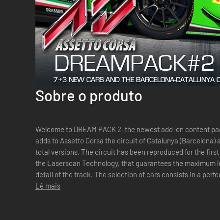
Sobre o produto
Welcome to DREAM PACK 2, the newest add-on content pack ASSET
adds to Assetto Corsa the circuit of Catalunya (Barcelona) and seven new awesome cars in nine
total versions. The circuit has been reproduced for the firs
the Laserscan Technology, that guarantees the maximum le
detail of the track. The selection of cars consists in a perfe
type and ages, ready to s...
Lê mais