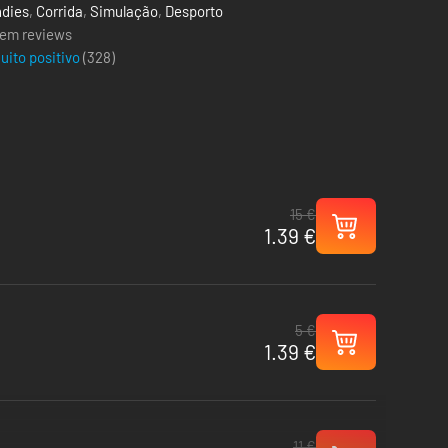
ndies
,
Corrida
,
Simulação
,
Desporto
em reviews
uito positivo
(
328
)
15 €
1.39 €
5 €
1.39 €
11 €