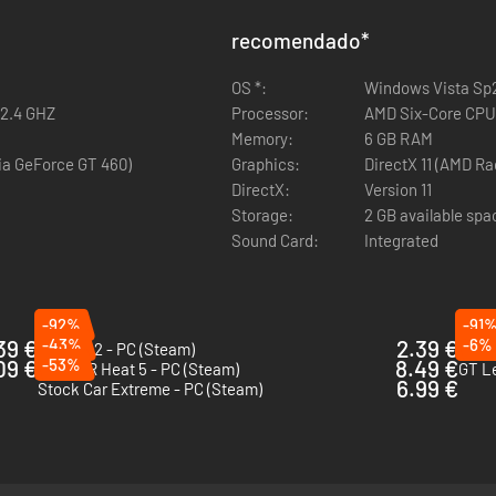
recomendado
*
OS *:
Windows Vista Sp2 -
 2.4 GHZ
Processor:
AMD Six-Core CPU,
Memory:
6 GB RAM
ia GeForce GT 460)
Graphics:
DirectX 11 (AMD R
DirectX:
Version 11
Storage:
2 GB available spa
Sound Card:
Integrated
-92%
-91
39 €
-43%
2.39 €
-6%
rFactor 2 - PC (Steam)
Autom
09 €
-53%
8.49 €
NASCAR Heat 5 - PC (Steam)
GT L
6.99 €
Stock Car Extreme - PC (Steam)