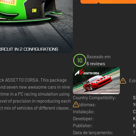
Baseado em
10
6 reviews
TO CORSA. This package
Est
t time in a PC racing simulation using
Country Compatibility:
S
vel of precision in reproducing each
Idiomas:
Y
ct mix of vehicles of different classes,
Instalação:
C
Developer:
K
Publisher:
K
Data de lançamento:
7