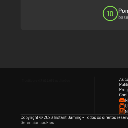
Pon
10
base
As c
Polí
Prog
Cont
N
U
N
Copyright © 2026 Instant Gaming - Todos os direitos reser
Gerenciar cookies