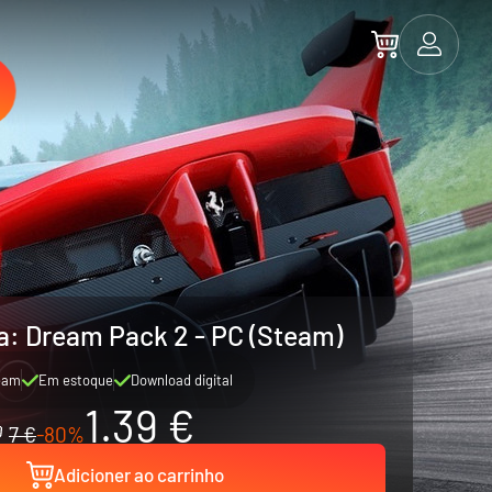
a: Dream Pack 2 - PC (Steam)
eam
Em estoque
Download digital
1.39 €
7 €
-80%
Adicioner ao carrinho