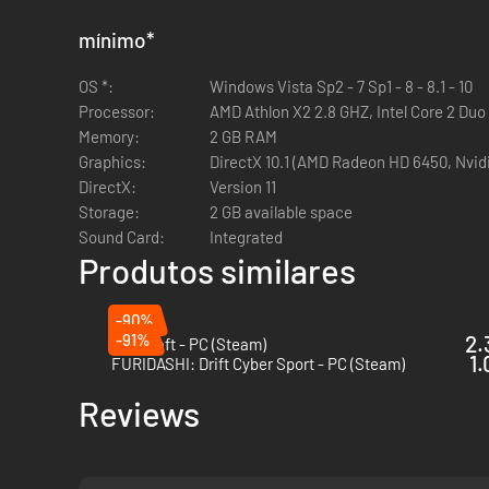
seen as an all-rounder circuit.
mínimo
*
Length: 4655 mt
OS *:
Windows Vista Sp2 - 7 Sp1 - 8 - 8.1 - 10
Processor:
AMD Athlon X2 2.8 GHZ, Intel Core 2 Duo
The cars
Memory:
2 GB RAM
Graphics:
DirectX 10.1 (AMD Radeon HD 6450, Nvid
AUDI R8 Ultra 2014
DirectX:
Version 11
BMW M4 Coupé
Storage:
2 GB available space
BMW M4 Coupé Akrapovic Edition
Sound Card:
Integrated
FORD GT40 MKI
Produtos similares
LAMBORGHINI COUNTACH 5000 Quattro Valvole
LAMBORGHINI HURACAN GT3
RUF RT12 R RWD
-90%
-91%
2.
RUF RT12 R AWD
KartKraft - PC (Steam)
1.
FURIDASHI: Drift Cyber Sport - PC (Steam)
Scuderia Glickenhaus SCG003
Reviews