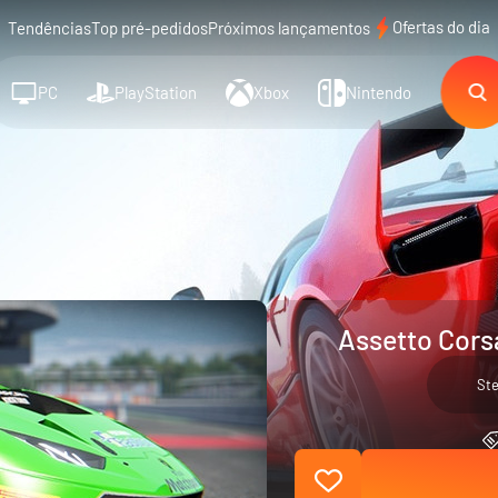
Ofertas do dia
Tendências
Top pré-pedidos
Próximos lançamentos
PC
PlayStation
Xbox
Nintendo
Assetto Cors
St