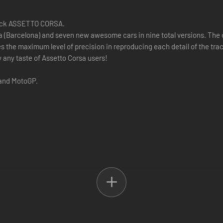
ack ASSETTO CORSA.
 (Barcelona) and seven new awesome cars in nine total versions. The ci
the maximum level of precision in reproducing each detail of the track
fy any taste of Assetto Corsa users!
 and MotoGP.
ck in Montmeló, Barcelona, Catalonia, Spain. With long straights and a