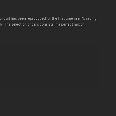
rcuit has been reproduced for the first time in a PC racing
. The selection of cars consists in a perfect mix of
 variety of corners, the Circuit de Barcelona-Catalunya is