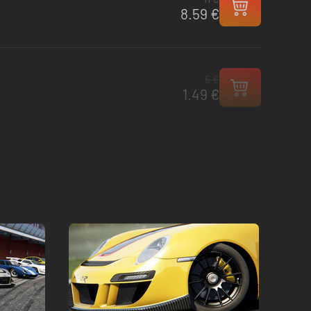
8.59 €
5 €
1.49 €