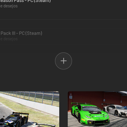
Season Pass - PC (Steam)
de desejos
Pack III - PC (Steam)
de desejos