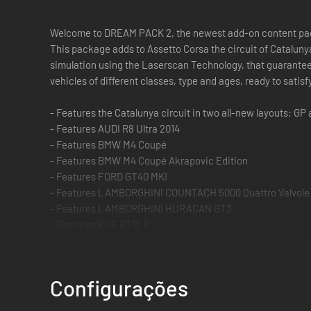
Welcome to DREAM PACK 2, the newest add-on content p
This package adds to Assetto Corsa the circuit of Catalunya
simulation using the Laserscan Technology, that guarantees 
vehicles of different classes, type and ages, ready to satis
- Features the Catalunya circuit in two all-new layouts: GP
- Features AUDI R8 Ultra 2014
- Features BMW M4 Coupé
- Features BMW M4 Coupé Akrapovic Edition
- Features FORD GT40 MKI
- Features LAMBORGHINI COUNTACH 5000 Quattro Valvole
- Features LAMBORGHINI HURACAN GT3
- Features RUF RT12 R
- Features Scuderia Glickenhaus SCG003
Configurações
The Circuit of Catalunya
The Circuit de Barcelona-Catalunya is a motorsport race tra