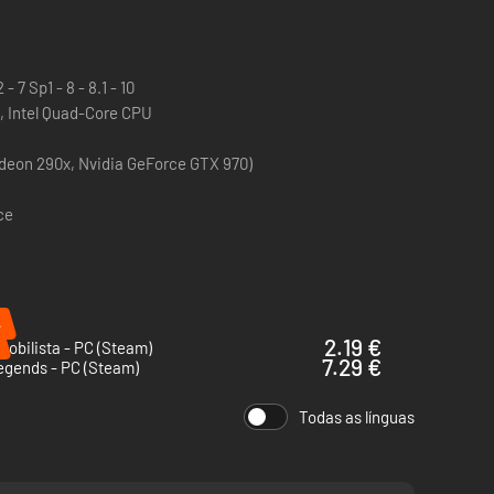
 7 Sp1 - 8 - 8.1 - 10
 Intel Quad-Core CPU
adeon 290x, Nvidia GeForce GTX 970)
ce
%
2.19 €
obilista - PC (Steam)
7.29 €
egends - PC (Steam)
Todas as línguas