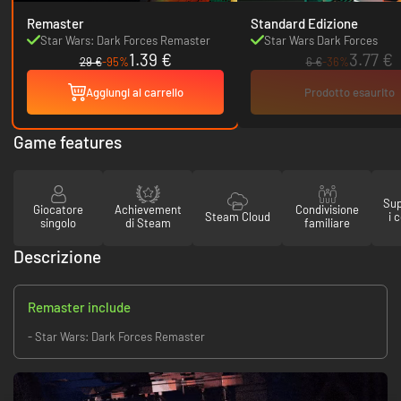
Remaster
Standard Edizione
Star Wars: Dark Forces Remaster
Star Wars Dark Forces
1.39 €
3.77 €
29 €
-95%
6 €
-36%
Aggiungi al carrello
Prodotto esaurito
Game features
Sup
Giocatore
Achievement
Condivisione
Steam Cloud
i 
singolo
di Steam
familiare
Descrizione
Remaster include
- Star Wars: Dark Forces Remaster