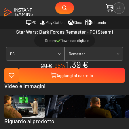
PC
PlayStation
Xbox
Nintendo
Star Wars: Dark Forces Remaster - PC (Steam)
Steam
Download digitale
PC
Remaster
1.39 €
29 €
-95%
Aggiungi al carrello
Video e immagini
Riguardo al prodotto