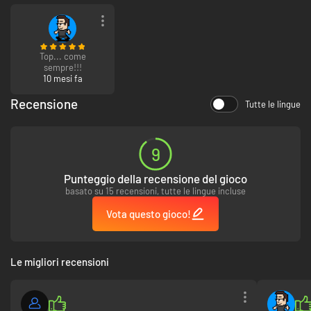
Nei combattimenti è possibile fare a pugni, utilizzare mine esplosive,
detonatori termici, bombe e armi di altro tipo.
Include puzzle e labirinti coinvolgenti.
Top... come
sempre!!!
10 mesi fa
Recensione
Tutte le lingue
9
Punteggio della recensione del gioco
basato su 15 recensioni, tutte le lingue incluse
Vota questo gioco!
Le migliori recensioni