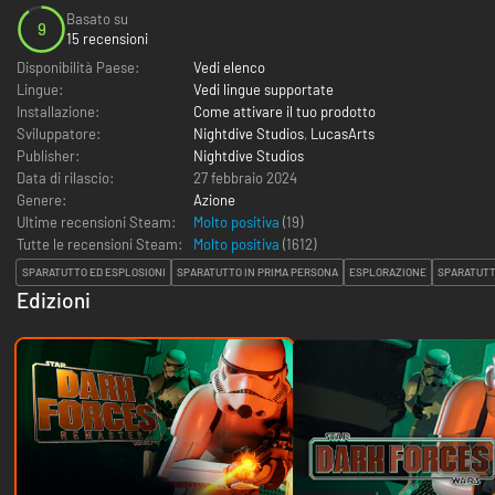
Basato su
9
15 recensioni
Disponibilità Paese:
Vedi elenco
Lingue:
Vedi lingue supportate
Installazione:
Come attivare il tuo prodotto
Sviluppatore:
Nightdive Studios
,
LucasArts
Publisher:
Nightdive Studios
Data di rilascio:
27 febbraio 2024
Genere:
Azione
Ultime recensioni Steam:
Molto positiva
(19)
Tutte le recensioni Steam:
Molto positiva
(
1612
)
SPARATUTTO ED ESPLOSIONI
SPARATUTTO IN PRIMA PERSONA
ESPLORAZIONE
SPARATUT
Edizioni