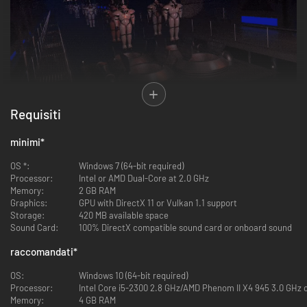
Requisiti
Con Star Wars: Dark Forces Remaster, il team di Nightdive Studios è
riuscito a creare una versione totalmente rimasterizzata di un grande
minimi
*
classico grazie al suo innovativo sistema KEX. I giocatori nuovi e i
nostalgici di Star Wars: Dark Forces Remaster potranno godere di un
OS *:
Windows 7 (64-bit required)
gameplay aggiornato, texture ad alta risoluzione, illuminazione e
Processor:
Intel or AMD Dual-Core at 2.0 GHz
rendering migliorati e supporto per i gamepad.
Memory:
2 GB RAM
Nel 1995, la versione originale di Star Wars: Dark Forces ha stabilito un
Graphics:
GPU with DirectX 11 or Vulkan 1.1 support
nuovo standard per i giochi FPS, offrendo un alto livello di movimento e
Storage:
420 MB available space
interazione, una vasta selezione di oggetti e potenziamenti e
Sound Card:
100% DirectX compatible sound card or onboard sound
ambientazioni estremamente coinvolgenti.
raccomandati
*
OS:
Windows 10 (64-bit required)
Processor:
Intel Core i5-2300 2.8 GHz/AMD Phenom II X4 945 3.0 GHz o
Memory:
4 GB RAM