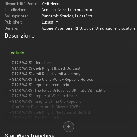
Disponibilità Paese:
Vedi elenco
Installazione:
Come attivare il tuo prodotto
Sviluppatore:
Pandemic Studios
,
LucasArts
Publisher:
Lucasfilm
Genere:
Azione
,
Avventura
,
RPG
,
Guida
,
Simulazione
,
Giocatore 
Descrizione
include
- STAR WARS: Dark Forces
- STAR WARS Jedi Knight II: Jedi Outcast
- STAR WARS Jedi Knight: Jedi Academy
- STAR WARS: The Clone Wars - Republic Heroes
- STAR WARS Republic Commando
- STAR WARS: The Force Unleashed Ultimate Sith Edition
- STAR WARS Empire at War: Gold Pack
- STAR WARS: Knights of the Old Republic
- Star Wars: Battlefront 2 (Classic, 2005)
- STAR WARS Jedi Knight: Mysteries of the Sith
- STAR WARS: The Force Unleashed II
- STAR WARS Knights of the Old Republic II: The Sith Lords
- STAR WARS Jedi Knight: Dark Forces II
- STAR WARS Starfighter
Star Wars franchise