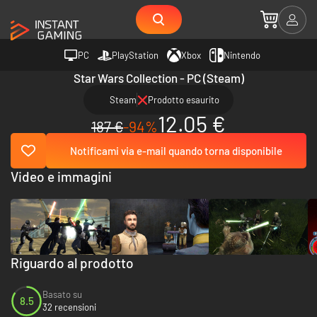
PC
PlayStation
Xbox
Nintendo
Star Wars Collection - PC (Steam)
Steam
Prodotto esaurito
12.05 €
187 €
-94%
Notificami via e-mail quando torna disponibile
Video e immagini
Riguardo al prodotto
Basato su
8.5
32 recensioni