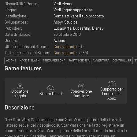
Disponibilità Paese:
Vedi elenco
Lingue:
Vedi lingue supportate
Installazione:
Come attivare il tuo prodotto
Sviluppatore:
Aspyr Studios
Publisher:
LucasArts
,
Lucasfilm
,
Disney
Data di rilascio:
25 ottobre 2010
Genere:
Azione
Ultime recensioni Steam:
Contrastante
(31)
Tutte le recensioni Steam:
Contrastante
(
7984
)
AZIONE
HACK & SLASH
TERZA PERSONA
FANTASCIENZA
AVVENTURA
CONTROLLER
S
Game features
Supporto per
Giocatore
Condivisione
Steam Cloud
i controller
singolo
familiare
Xbox
Descrizione
"The Star Wars Saga prosegue con Star Wars: Il potere della Forza II,
l’atteso sequel del videogioco su Star Wars che ha fatto registrare un
boom di vendite. In Star Wars: Il potere della Forza, il mondo ha fatto la
conoscenza di Starkiller, l’apprendista di Darth Vader in fuga, un