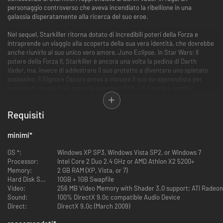
personaggio controverso che aveva incendiato la ribellione in una
galassia disperatamente alla ricerca del suo eroe.
Nel sequel, Starkiller ritorna dotato di incredibili poteri della Forza e
intraprende un viaggio alla scoperta della sua vera identità, che dovrebbe
anche riunirlo al suo unico vero amore, Juno Eclipse. In Star Wars: Il
potere della Forza II, Starkiller è ancora una volta la pedina di Darth
Vader, ma, invece di addestrare il suo protetto a diventare uno spietato
assassino, il Signore Oscuro prova a clonare il suo ex-apprendista per
tentare di creare il più potente guerriero Sith. La caccia è partita:
Starkiller è alla ricerca di Juno e Darth Vader di Starkiller.
Requisiti
Con i suoi nuovi devastanti poteri della Forza e la sua abilità con le spade
laser a doppia lama, Starkiller si fa strada tra nemici mortali attraverso
gli scenari suggestivi tratti dall’universo dei film di Star Wars, alla
minimi
*
disperata ricerca di risposte sul suo passato.
OS *:
Windows XP SP3, Windows Vista SP2, or Windows 7
Caratteristiche chiave:
Processor:
Intel Core 2 Duo 2.4 GHz or AMD Athlon X2 5200+
il viaggio attraverso le galassie di Starkiller, l’apprendista fuggitivo di
Memory:
2 GB RAM (XP, Vista, or 7)
Darth Vader, si sviluppa seguendo gli avvenimenti chiave di Star Wars:
Hard Disk Space:
10GB + 1GB Swapfile
Episodio III ed Episodio IV.
Video:
256 MB Video Memory with Shader 3.0 support; ATI Radeo
Scatena la Forza con maggiore potere e precisione grazie a controlli
Sound:
100% DirectX 9.0c compatible Audio Device
migliorati e nuovi poteri, come il Trucco mentale, che fa rivoltare i nemici
Direct:
DirectX 9.0c (March 2009)
contro i propri alleati.
Scopri il vero potere di Starkiller con Force Fury, che incrementa in modo