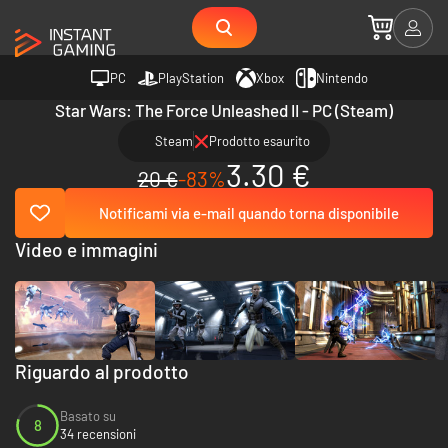
PC
PlayStation
Xbox
Nintendo
Star Wars: The Force Unleashed II - PC (Steam)
Steam
Prodotto esaurito
3.30 €
20 €
-83%
Notificami via e-mail quando torna disponibile
Video e immagini
Riguardo al prodotto
Basato su
8
34 recensioni