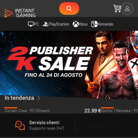
PC
PlayStation
Xbox
Nintendo
In tendenza
-43%
-43%
22.99 €
Corsair Cove - PC (Steam)
Gothic 1 Remake - P
Servizio clienti
Supporto reale 24/7