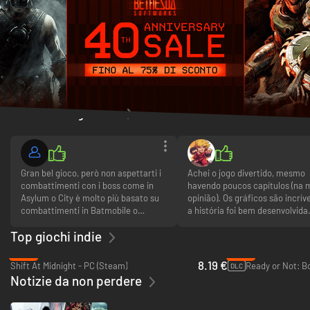
Recensioni gamers
Gran bel gioco, però non aspettarti i
Achei o jogo divertido, mesmo
combattimenti con i boss come in
havendo poucos capítulos (na 
Asylum o City è molto più basato su
opinião). Os gráficos são incríve
combattimenti in Batmobile o
a história foi bem desenvolvida
sezioni stealt. Altra cosa che ho
Recomendo para qualquer pes
Top giochi indie
odiato i trofei dell'enigmista da
que curte ação e imersão.
raccogliere per tutta Gotham per
-18%
-61%
completare la sua missione
8.19 €
Shift At Midnight - PC (Steam)
Ready or Not: Bo
DLC
secondaria, per il resto nulla da dire.
Notizie da non perdere