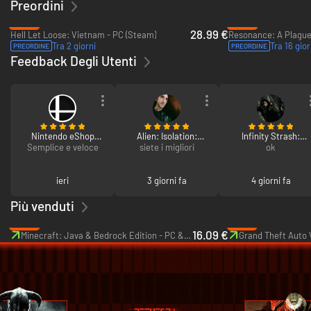
Preordini
-28%
-25%
28.99 €
Hell Let Loose: Vietnam - PC (Steam)
Tra 2 giorni
Tra 16 gior
PREORDINE
PREORDINE
Feedback Degli Utenti
Nintendo eShop
Alien: Isolation:
Infinity Strash:
Semplice e veloce
Card 100€
siete i migliori
Season Pass
Dragon Quest The
ok
Adventure of Dai -
Digital Deluxe Editio
ieri
3 giorni fa
4 giorni fa
Più venduti
-46%
-67%
16.09 €
Minecraft: Java & Bedrock Edition - PC & Mac