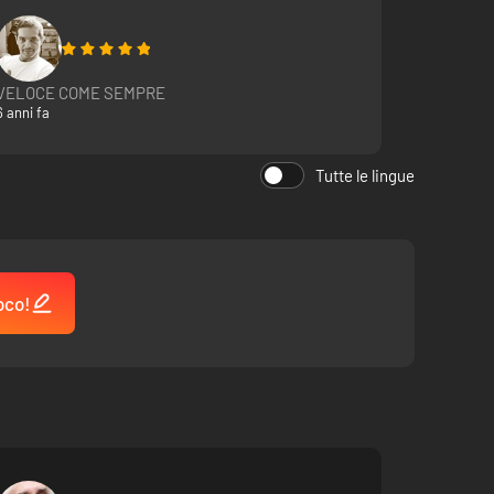
ana rappresenta una grossa tentazione...
VELOCE COME SEMPRE
canico che riesce a ridurre i tempi di sosta ai box.
6 anni fa
Tutte le lingue
oco!