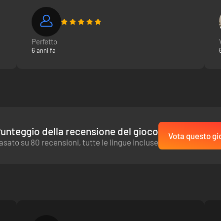
quartier generale è importantissima. Per alcuni piloti, una squadra itali
Perfetto
talenti nascosti dà ancora più soddisfazione quando trovi un giovane mec
6 anni fa
unteggio della recensione del gioco
Vota questo gi
asato su 80 recensioni, tutte le lingue incluse