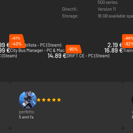
500 series.
DirectX:
Version 11
lità di manager della tua squadra corse.
Storage:
16 GB available sp
-91%
-88
99 €
-40%
2.19 €
-92
Automobilista - PC (Steam)
Gold
99 €
-90%
16.89 €
City Bus Manager - PC & Mac (Steam)
Train
14.89 €
C (Steam)
DRIFT CE - PC (Steam)
perfetto
5 anni fa
che influenzano le dinamiche di squadra. Riuscirai a farli gareggiare al m