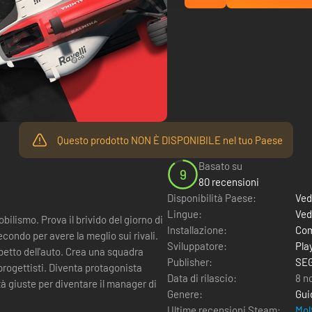
Questo prodotto NON È DISPONIBILE nel tuo Paese
Basato su
9
80 recensioni
Disponibilità Paese:
Ved
Lingue:
Ved
bilismo. Prova il brivido del giorno di
Installazione:
Com
econdo per avere la meglio sui rivali.
Sviluppatore:
Pla
. Crea una squadra
Publisher:
SE
ta protagonista
Data di rilascio:
8 n
à giuste per diventare il manager di
Genere:
Gui
Ultime recensioni Steam:
Mol