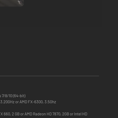
ontratto, costruisci le auto e lasciati coinvolgere dal
7/8/10 (64-bit)
0, 3.20GHz or AMD FX-6300, 3.5Ghz
. Dalla costruzione e personalizzazione dell'auto alle
X 660, 2 GB or AMD Radeon HD 7870, 2GB or Intel HD