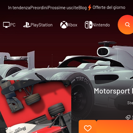
Offerte del giorno
In tendenza
Preordini
Prossime uscite
Blog
PC
PlayStation
Xbox
Nintendo
Motorsport 
St