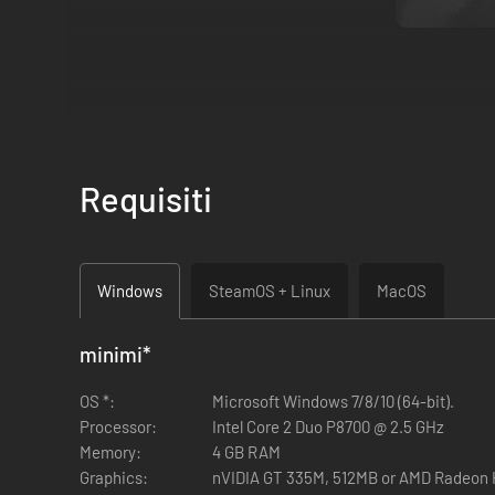
Il gioco di gestione per eccellenza per gli amanti dell'
Prova il brivido del giorno di gara. Reagisci in tempo re
Requisiti
Padroneggia la tecnologia avanzata e personalizza ogni
Crea una squadra corse vincente, composta da piloti, 
Diventa protagonista dell'animato mondo automobilist
Windows
SteamOS + Linux
MacOS
Pensi di avere le qualità giuste per diventare il manager di
minimi
*
Motorsport Manager è un incredibile e dettagliato gioco gesti
OS *:
Microsoft Windows 7/8/10 (64-bit).
mondo dei motori.
Processor:
Intel Core 2 Duo P8700 @ 2.5 GHz
Memory:
4 GB RAM
Dovrai valutare ogni dettaglio per vincere il titolo. Decisi
Graphics:
nVIDIA GT 335M, 512MB or AMD Radeon H
tattiche del giorno di gara: ogni singolo aspetto sarà fondame