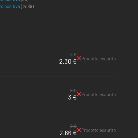
to positiva
(
14189
)
8 €
Prodotto esaurito
2.30 €
8 €
Prodotto esaurito
3 €
8 €
Prodotto esaurito
2.66 €