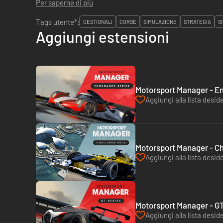
Per saperne di più
Tags utente*:
GESTIONALI
CORSE
SIMULAZIONE
STRATEGIA
S
Aggiungi estensioni
Motorsport Manager - En
Aggiungi alla lista deside
Motorsport Manager - Ch
Aggiungi alla lista deside
Motorsport Manager - GT
Aggiungi alla lista deside