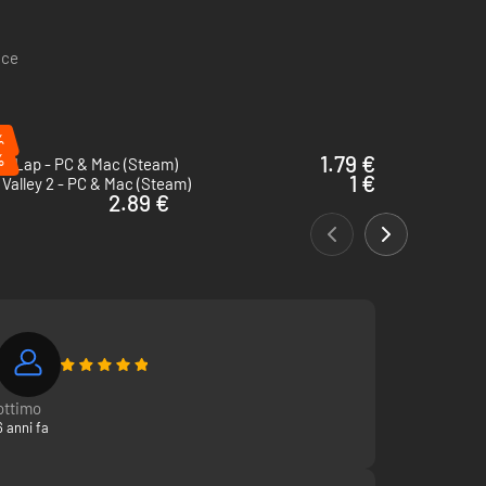
ace
%
%
1.79 €
en Lap - PC & Mac (Steam)
1 €
 Valley 2 - PC & Mac (Steam)
2.89 €
ottimo
6 anni fa
eglio? Sarai comprensivo o li inciterai a dare di più?