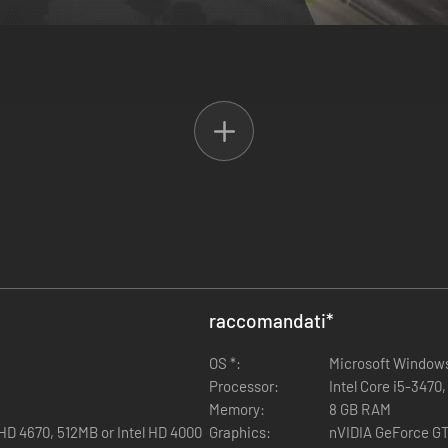
automobilismo.
ale e prendi decisioni all'ultimo secondo per avere la meglio sui rivali.
 aspetto dell'auto.
manager, meccanici e progettisti.
ico.
 una squadra corse?
raccomandati
*
onale, diretto ai fan delle corse automobilistiche. Metti i piloti sotto c
OS *:
Microsoft Windows 
Processor:
Intel Core i5-347
Memory:
8 GB RAM
oni immediate in pista insieme a strategie pre-gara attentamente studiate
D 4670, 512MB or Intel HD 4000
Graphics:
nVIDIA GeForce GT
ntale per tracciare il percorso verso la vittoria finale o il fallimento.