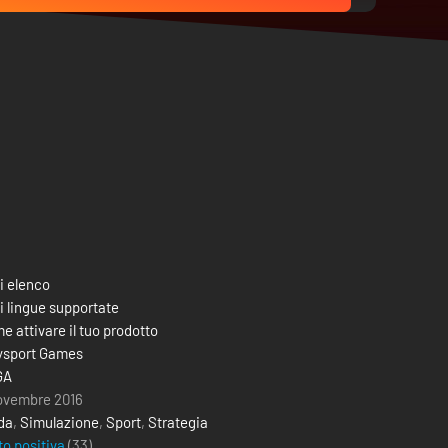
i elenco
i lingue supportate
e attivare il tuo prodotto
ysport Games
GA
ovembre 2016
da
,
Simulazione
,
Sport
,
Strategia
to positiva
(33)