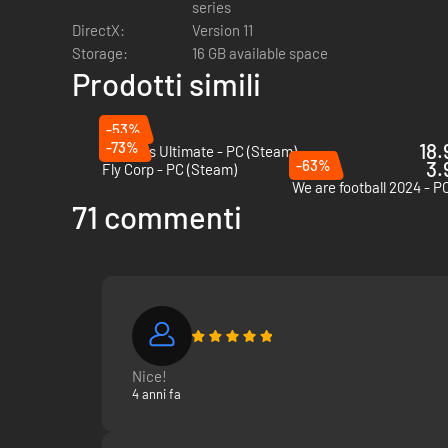
series
DirectX:
Version 11
Basta guardare, inizia a vincere e prendi il controllo in qua
Storage:
16 GB available space
Prodotti simili
-53%
-73%
18.
Le Mans Ultimate - PC (Steam)
-63%
3.
Fly Corp - PC (Steam)
We are football 2024 - P
71 commenti
Nice!
4 anni fa
I piloti
. I tuoi piloti sono dotati di personalità uniche 