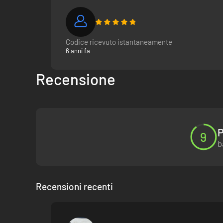
Il luogo giusto
. In uno sport globale, la posizione del 
Codice ricevuto istantaneamente
Scegli le persone giuste
. Girare il mondo in cerca di 
6 anni fa
Recensione
P
9
b
Recensioni recenti