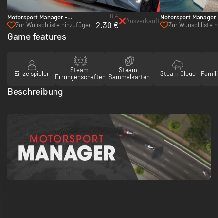
8 €
Motorsport Manager -
Motorsport Manager 
Ausverkauft
2.30 €
Endurance Series - PC & Mac
Pack - PC & Mac (St
Zur Wunschliste hinzufügen
Zur Wunschliste 
(Steam)
Game features
Steam-
Steam-
Einzelspieler
Steam Cloud
Famili
Errungenschaften
Sammelkarten
Beschreibung