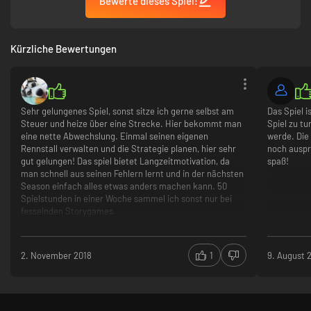
Bewerte dieses Spiel!
können einem Wechsel zu einem italienischen Team nicht
widerstehen ...
Wähle die richtigen Leute
: Die ganze Welt nach versteckten Juwelen
Kürzliche Bewertungen
zu durchsuchen wird sich gelohnt haben, wenn du den einen jungen
Mechaniker findest, der Boxenstopps um Sekunden verkürzen kann.
Sehr gelungenes Spiel, sonst sitze ich gerne selbst am
Das Spiel i
Steuer und heize über eine Strecke. Hier bekommt man
Spiel zu tu
eine nette Abwechslung. Einmal seinen eigenen
werde. Die
Rennstall verwalten und die Strategie planen, hier sehr
noch auspr
gut gelungen! Das spiel bietet Langzeitmotivation, da
spaß!
man schnell aus seinen Fehlern lernt und in der nächsten
Season einfach alles etwas anders machen kann. 50
Spielstunden in einer Woche sammel ich sonst nur bei
fesselnden Storygames.
2. November 2018
1
9. August 
Das DLC lohnt sich meiner Meinung nach aber nicht
wirklich, es macht die Rennen nur länger und man muss
etwas mehr auf seine Fahrer achten. Im großen und
Das Werk
: Entwickle dein Fahrzeug von Grund auf neu und mach es
ganzen macht es viel Spaß auch wenn ich es mit im
technisch über mehrere Saisons hinweg zur perfekten