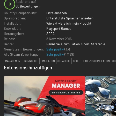
Basierend auf
9
80 Bewertungen
Country Compatibility:
Liste ansehen
Spielsprachen:
Unterstützte Sprachen ansehen
Installation:
Wie aktiviere ich mein Produkt
Entwickler:
Playsport Games
Herausgeber:
SEGA
Release:
8 November 2016
Genre:
Rennspiele
,
Simulation
,
Sport
,
Strategie
Neue Steam Bewertungen:
Sehr positiv
(33)
Alle Steam Bewertungen:
Sehr positiv
(
14189
)
MANAGEMENT
RENNSPIEL
SIMULATION
STRATEGIE
SPORT
FAHRZEUGSIMULATION
SC
Extensions hinzufügen