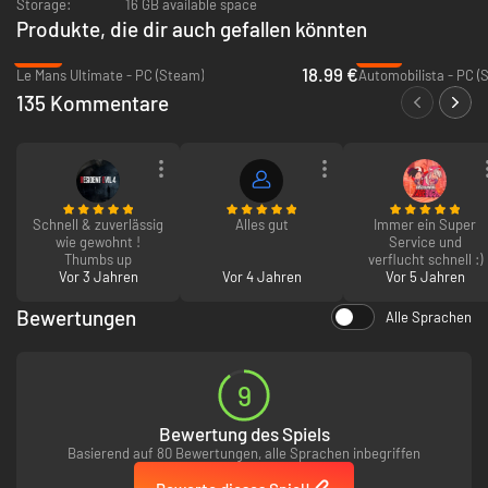
Storage:
16 GB available space
Niederlage führt.
Produkte, die dir auch gefallen könnten
Greife ein, gewinne und werde Manager deines eigenen Motorsportteams!
-53%
-91%
18.99 €
Le Mans Ultimate - PC (Steam)
Automobilista - PC (
135 Kommentare
Schnell & zuverlässig
Alles gut
Immer ein Super
wie gewohnt !
Service und
Thumbs up
verflucht schnell :)
Vor 3 Jahren
Vor 4 Jahren
Vor 5 Jahren
Bewertungen
Alle Sprachen
Die Fahrer
: Deine Fahrer haben einzigartige Persönlichkeitstypen,
was das Miteinander im Team spannend macht. Wie holst du das
9
beste aus ihnen heraus – mit strenger Miene oder
Kameradschaftsgeist?
Bewertung des Spiels
Basierend auf 80 Bewertungen, alle Sprachen inbegriffen
Die Lage ist alles
: Die Lage deines Hauptstandorts ist in dieser
global orientierten Sportart von größter Bedeutung. Manche Fahrer