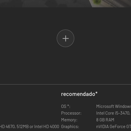
 motorizados.
e toma decisões rápidas para ganhares vantagem sobre os teus rivais.
s os aspetos do desempenho do teu carro.
tos, diretores, mecânicos e designers.
 desportos motorizados.
quipa de desportos motorizados de alto desempenho?
recomendado
*
do dirigido aos fãs dos desportos motorizados. Irás contratar os pilo
OS *:
Microsoft Windows 
Processor:
Intel Core i5-347
Memory:
8 GB RAM
deres alcançar a vitória no campeonato. As decisões rápidas tomadas 
D 4670, 512MB or Intel HD 4000
Graphics:
nVIDIA GeForce GT
personalização do teu carro até às táticas usadas durante as corridas, i