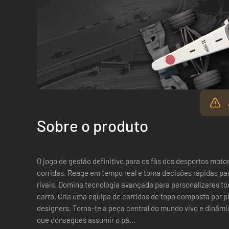
Sobre o produto
O jogo de gestão definitivo para os fãs dos desportos mot
corridas. Reage em tempo real e toma decisões rápidas para ganhares vantagem sobre os teus
rivais. Domina tecnologia avançada para personalizares t
carro. Cria uma equipa de corridas de topo composta por pilotos, diretores, mecânicos e
designers. Torna-te a peça central do mundo vivo e dinâmico dos desportos motorizados. Achas
que consegues assumir o pa...