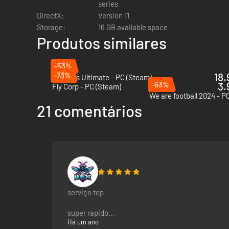
series
DirectX:
Version 11
Deixa de ser um mero espetador; começa a vencer e assume
Storage:
16 GB available space
Produtos similares
-53%
-73%
18.
Le Mans Ultimate - PC (Steam)
-63%
3.
Fly Corp - PC (Steam)
We are football 2024 - P
21 comentários
serviço top
super rapido
Há um ano
Os pilotos
: os teus pilotos terão personalidades únic