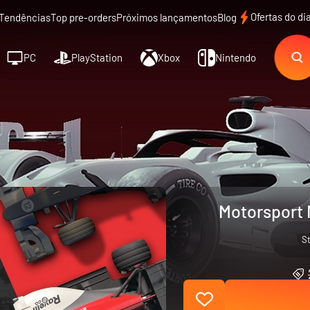
Ofertas do di
Tendências
Top pre-orders
Próximos lançamentos
Blog
PC
PlayStation
Xbox
Nintendo
Motorsport 
S