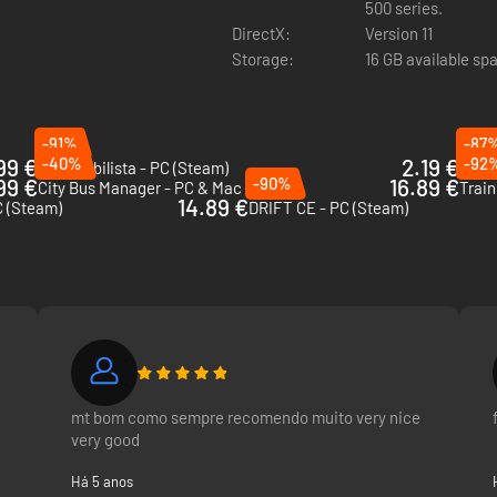
500 series.
DirectX:
Version 11
 o controlo da tua própria equipa de desportos motorizados.
Storage:
16 GB available sp
-91%
-87
99 €
-40%
2.19 €
-92
Automobilista - PC (Steam)
Gold
99 €
-90%
16.89 €
City Bus Manager - PC & Mac (Steam)
Train
14.89 €
C (Steam)
DRIFT CE - PC (Steam)
mt bom como sempre recomendo muito very nice
very good
Há 5 anos
as, provocando alguns dramas na equipa. Irás ser duro com eles ou tent