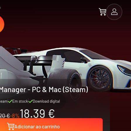
a
Manager - PC & Mac (Steam)
team
Em stock
Download digital
18.39 €
20 €
-8%
Adicionar ao carrinho