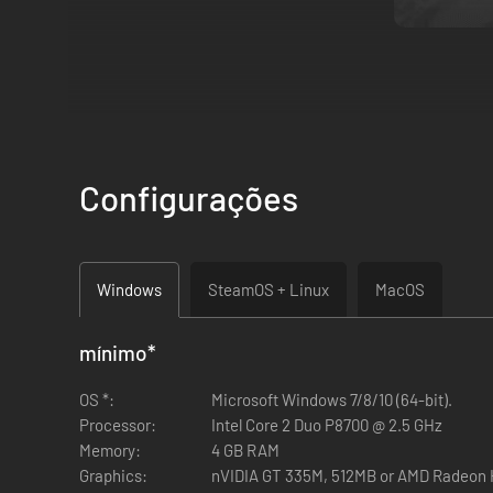
O jogo de gestão definitivo para os fãs dos desportos
Sente as emoções das corridas. Reage em tempo real 
Configurações
Domina tecnologia avançada para personalizares todo
Cria uma equipa de corridas de topo composta por pilo
Torna-te a peça central do mundo vivo e dinâmico dos
Windows
SteamOS + Linux
MacOS
Achas que consegues assumir o papel de diretor de uma e
mínimo
*
O Motorsport Manager é um jogo de gestão altamente detalha
OS *:
Microsoft Windows 7/8/10 (64-bit).
dos desportos motorizados.
Processor:
Intel Core 2 Duo P8700 @ 2.5 GHz
Memory:
4 GB RAM
Terás de levar em consideração todos os detalhes para po
Graphics:
nVIDIA GT 335M, 512MB or AMD Radeon H
antes da corrida; tudo o que fizeres, desde a construção e 