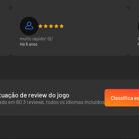
 de extrema importância neste desporto global. Alguns pilotos poderão 
ca de “tesouros” escondidos torna-se gratificante quando encontras 
muito rápido! Gj!
Há 6 anos
uação de review do jogo
Classifica es
do em 80 3 reviews, todos os idiomas incluídos