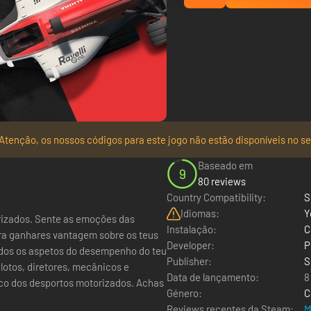
Atenção, os nossos códigos para este jogo não estão disponíveis no se
Baseado em
9
80 reviews
Country Compatibility:
S
Idiomas:
Y
orizados. Sente as emoções das
Instalação:
C
Developer:
P
odos os aspetos do desempenho do teu
Publisher:
S
Data de lançamento:
8
Género:
C
Reviews recentes da Steam:
M