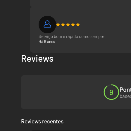
recomendo
Escolhe o local perfeito
: a localização da tua sede é
Escolhe as pessoas certas
: vasculhar o mundo em bus
teus tempos de paragem nas boxes.
Serviço bom e rápido como sempre!
Há 6 anos
Reviews
Pont
9
basea
Reviews recentes