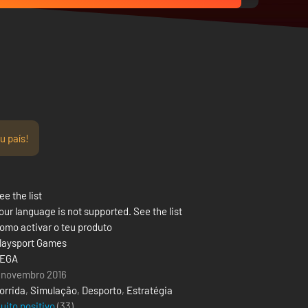
u país!
ee the list
our language is not supported. See the list
omo activar o teu produto
laysport Games
EGA
 novembro 2016
orrida
,
Simulação
,
Desporto
,
Estratégia
uito positivo
(33)