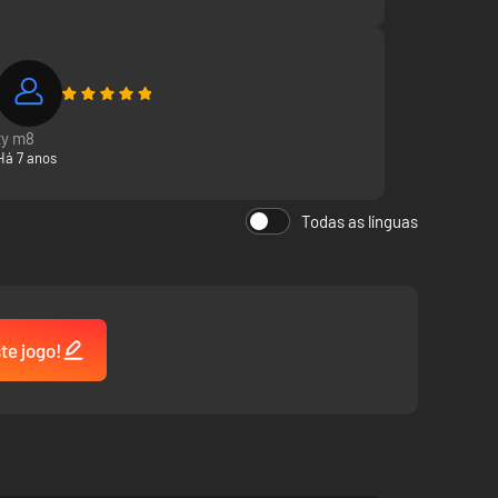
não resistir ao chamamento de uma equipa italiana...
um jovem mecânico capaz de tirar vários segundos aos
ty m8
Há 7 anos
Todas as línguas
te jogo!