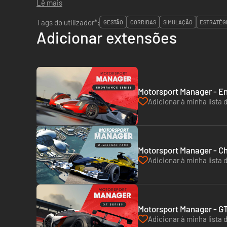
Lê mais
Tags do utilizador*:
GESTÃO
CORRIDAS
SIMULAÇÃO
ESTRATÉG
Adicionar extensões
Motorsport Manager - En
Adicionar à minha lista 
Motorsport Manager - Ch
Adicionar à minha lista 
Motorsport Manager - GT
Adicionar à minha lista 