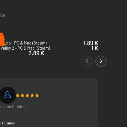
ace
%
%
1.89 €
en Lap - PC & Mac (Steam)
1 €
 Valley 2 - PC & Mac (Steam)
2.89 €
fast as fuckkkk
Há 5 anos
arás protegê-los de modo a rentabilizá-los ao máximo?