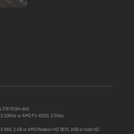
tos, construir os carros e fazer parte do mundo dinâmico
7/8/10 (64-bit)
0, 3.20GHz or AMD FX-6300, 3.5Ghz
na pista têm de combinar com os planos estabelecidos
X 660, 2 GB or AMD Radeon HD 7870, 2GB or Intel HD
rão afetar o teu percurso até à glória ou ao fracasso.