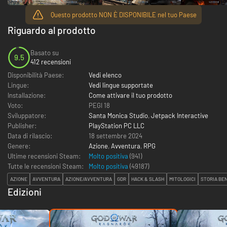
Questo prodotto NON È DISPONIBILE nel tuo Paese
Riguardo al prodotto
Basato su
9.5
412 recensioni
Disponibilità Paese:
Vedi elenco
Lingue:
Vedi lingue supportate
Installazione:
Come attivare il tuo prodotto
Voto:
PEGI 18
Sviluppatore:
Santa Monica Studio
,
Jetpack Interactive
Publisher:
PlayStation PC LLC
Data di rilascio:
18 settembre 2024
Genere:
Azione
,
Avventura
,
RPG
Ultime recensioni Steam:
Molto positiva
(941)
Tutte le recensioni Steam:
Molto positiva
(
49187
)
AZIONE
AVVENTURA
AZIONE/AVVENTURA
GDR
HACK & SLASH
MITOLOGICI
STORIA BE
Edizioni