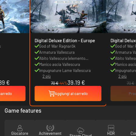
Digital Deluxe Edition - Europe
Digital Deluxe Ed
Canada
k
God of War Ragnarök
God of War
Armatura Vallescura
Armatura Va
Abito Vallescura (elemento
Abito Valle
cosmetico)
Manico ascia Vallescura
cosmetico)
Manico asci
Impugnature Lame Vallescura
Impugnatur
2 più
2 più
89 €
39.19 €
70 €
-44%
70 €
carrello
Aggiungi al carrello
Prod
Game features
Giocatore
Achievement
HDR
Con
Steam Cloud