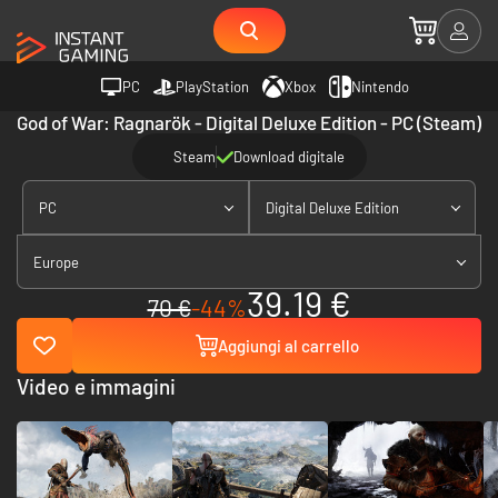
PC
PlayStation
Xbox
Nintendo
God of War: Ragnarök - Digital Deluxe Edition - PC (Steam)
Steam
Download digitale
PC
Digital Deluxe Edition
Europe
39.19 €
70 €
-44%
Aggiungi al carrello
Video e immagini