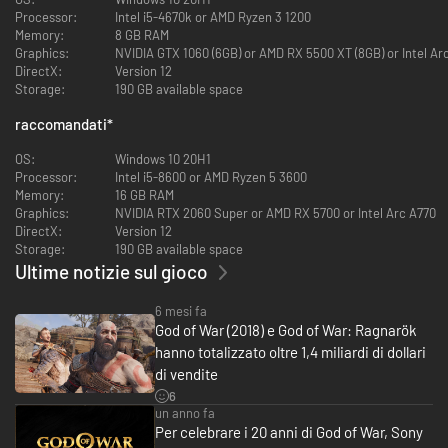
Processor:
Intel i5-4670k or AMD Ryzen 3 1200
Nel loro cammino si immergeranno in splendidi panorami mitici e
Memory:
8 GB RAM
affronteranno temibili nemici sotto forma di dèi norreni e mostri. La
Graphics:
NVIDIA GTX 1060 (6GB) or AMD RX 5500 XT (8GB) or Intel Ar
minaccia del Ragnarök si avvicina sempre di più. Kratos e Atreus devono
DirectX:
Version 12
scegliere tra la salvezza della loro famiglia e quella dei regni.
Storage:
190 GB available space
UN FUTURO NON ANCORA SCRITTO
raccomandati
*
Atreus cerca informazioni che possano aiutarlo a comprendere la
profezia di ""Loki"" e il ruolo che lo attende nel Ragnarök. Kratos deve
OS:
Windows 10 20H1
decidere se restare incatenato dalla paura di ripetere i suoi errori o se
Processor:
Intel i5-8600 or AMD Ryzen 5 3600
liberarsi del passato per diventare il padre di cui ha bisogno Atreus.‎
Memory:
16 GB RAM
Graphics:
NVIDIA RTX 2060 Super or AMD RX 5700 or Intel Arc A770
COMBATTIMENTI INTENSI E FLUIDI
DirectX:
Version 12
Oltre a una miriade di nuove abilità sia per Kratos che per Atreus, fanno
Storage:
190 GB available space
ritorno il Leviatano, le Lame del caos e lo Scudo del guardiano. Le letali
Ultime notizie sul gioco
abilità spartane di Kratos saranno messe a dura prova come non mai
nell'affrontare dèi e mostri dei Nove regni cercando di proteggere la sua
6 mesi fa
famiglia.
God of War (2018) e God of War: Ragnarök
ESPLORA IMMENSI REGNI
hanno totalizzato oltre 1,4 miliardi di dollari
Esplora pericolose e straordinarie ambientazioni e accompagna Kratos e
di vendite
Atreus a cercare risposte.
6
un anno fa
DOMINA TE STESSO IN GOD OF WAR RAGNARÖK: VALHALLA
Per celebrare i 20 anni di God of War, Sony
L’accesso al DLC God of War Ragnarök: Valhalla è disponibile senza costi