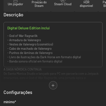
Proezas do
HDR
Pa
Um jogador
Steam Cloud
Steam
disponível
Bi
Descrição
Digital Deluxe Edition inclui
- God of War Ragnarök
- Armadura de Valenegro
- Vestes de Valenegro (cosmético)
- Cabo de machado de Valenegro
- Punhos de lâminas de Valenegro
- Livro de ilustrações da Dark Horse em formato digital
- Banda sonora oficial em formato digital
A SAGA NÓRDICA CONTINUA
Do Santa Monica Studio e lançado para PC em parceria com a Jetpack
Interactive, este é God of War Ragnarök, uma jornada épica e
emocionante sobre apego e superação.
A sequência do aclamado God of War (2018), God of War Ragnarök retoma
Configurações
a história com o Fimbulwinter em curso. Kratos e Atreus devem viajar
pelos Nove Reinos em busca de respostas enquanto as forças de Odin em
mínimo
*
Asgard se preparam para uma batalha profetizada que causará o fim do