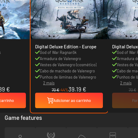
Digital Deluxe Edition - Europe
Digital Deluxe Ed
Canada
k
God of War Ragnarök
God of War
Armadura de Valenegro
Armadura d
Vestes de Valenegro (cosmético)
Vestes de V
Cabo de machado de Valenegro
Cabo de ma
Punhos de lâminas de Valenegro
Punhos de l
2 mais
2 mais
89 €
39.19 €
70 €
-44%
70 €
carrinho
Adicioner ao carrinho
For
Game features