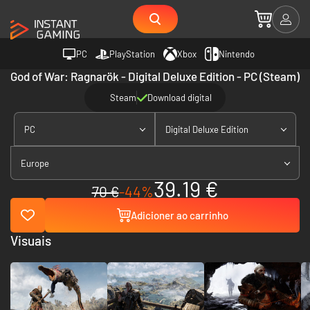
PC
PlayStation
Xbox
Nintendo
God of War: Ragnarök - Digital Deluxe Edition - PC (Steam)
Steam
Download digital
PC
Digital Deluxe Edition
Europe
39.19 €
70 €
-44%
Adicioner ao carrinho
Visuais