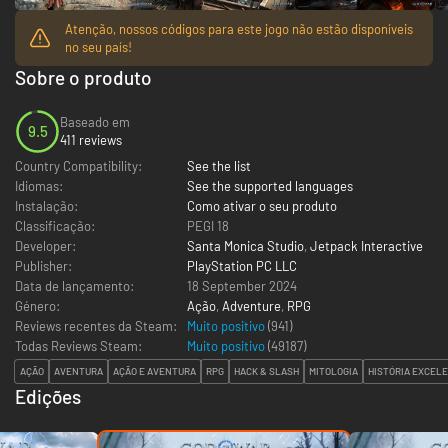
Atenção, nossos códigos para este jogo não estão disponíveis
no seu país!
Sobre o produto
Baseado em
9.5
411 reviews
Country Compatibility:
See the list
Idiomas:
See the supported languages
Instalação:
Como ativar o seu produto
Classificação:
PEGI 18
Developer:
Santa Monica Studio
,
Jetpack Interactive
Publisher:
PlayStation PC LLC
Data de lançamento:
18 September 2024
Género:
Ação
,
Adventure
,
RPG
Reviews recentes da Steam:
Muito positivo
(941)
Todas Reviews Steam:
Muito positivo
(
49187
)
AÇÃO
AVENTURA
AÇÃO E AVENTURA
RPG
HACK & SLASH
MITOLOGIA
HISTÓRIA EXCEL
Edições