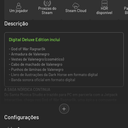
Proezas do
HDR
Pa
Um jogador
Steam Cloud
Steam
disponível
Bi
Descrição
Digital Deluxe Edition inclui
- God of War Ragnarök
- Armadura de Valenegro
- Vestes de Valenegro (cosmético)
- Cabo de machado de Valenegro
- Punhos de lâminas de Valenegro
- Livro de ilustrações da Dark Horse em formato digital
- Banda sonora oficial em formato digital
A SAGA NÓRDICA CONTINUA
Do Santa Monica Studio e trazido para PC em parceria com a Jetpack
Interactive, chega-nos God of War Ragnarök, uma épica e comovente
aventura que acompanha Kratos e Atreus enquanto estes se debatem
com as amarras do passado e as possibilidades do futuro.
Configurações
A sequela do aclamado God of War (2018), God of War Ragnarök, inicia-se
com o Fimbulvetr já em curso. Kratos e Atreus têm de viajar até cada um