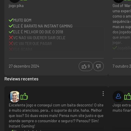
surpresas pelo caminho!
jogo pika
God of War
uma experi
LUTA. APRENDE. CRESCE.
como o amo
A morte nunca é o fim. Kratos terá acesso às suas armas, habilidades,
MUITO BOM
sequência 
escudos e capacidades, mas cada tentativa nova repõe as suas
ELE É BARATO NA INSTANT GAMING
mas as sup
estatísticas, ataques rúnicos e bonificações. À medida que Kratos
ELE É MELHOR DO QUE O 2018
dos jogado
progride em cada tentativa, são-te dadas a escolher recompensas que te
que amam h
VC NAO VAI QUERER SAIR DELE
ajudam a chegar mais longe nas misteriosas profundezas de Valhalla, ao
jogar.
VC VAI TER QUE PAGAR
passo que reúnes recursos para obter melhoramentos persistentes.
Jogabili
ELE ACABA
Narrati
CARACTERÍSTICAS NO PC
Trilha 
Mais uma vez em parceria com a Jetpack Interactive, God of War
Backtra
27 dezembro 2024
9
7 outubro 
Ragnarök no PC aproveita as capacidades da plataforma para
proporcionar uma experiência excecional.
Reviews recentes
FOTOGRAMAS DESBLOQUEADOS E GRÁFICOS DE ALTA FIDELIDADE
Taxas de fotogramas desbloqueadas e a opção de uma verdadeira
resolução 4K expandem o potencial máximo da nossa câmara
cinematográfica sem cortes, conforme percorres as paisagens
deslumbrantes dos nove reinos.1
Excelente jogo e consegui com um baita desconto! O site
Jogo extra
é muito atencioso, pera.. o suporte do site, haha. Melhor
muito fina
Contempla luzes e reflexos melhorados, sombras mais fiéis e um nível de
que isso? Só duas vezes mais! Pensa num site justo e que
detalhe geométrico maior.2
atende sempre o consumidor e seguro!? Pensou? Sim!
TECNOLOGIA DE AMPLIAÇÃO
Instant Gaming!
A integração total das tecnologias NVIDIA RTX Deep Learning Super