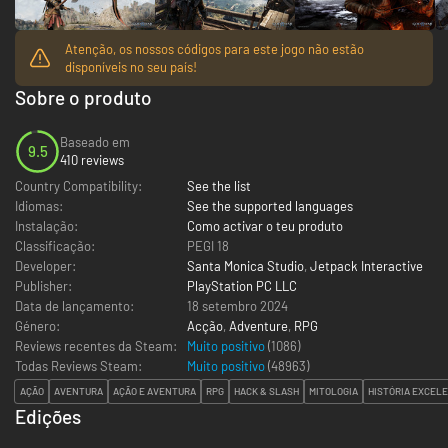
Atenção, os nossos códigos para este jogo não estão
disponíveis no seu país!
Sobre o produto
Baseado em
9.5
410 reviews
Country Compatibility:
See the list
Idiomas:
See the supported languages
Instalação:
Como activar o teu produto
Classificação:
PEGI 18
Developer:
Santa Monica Studio
,
Jetpack Interactive
Publisher:
PlayStation PC LLC
Data de lançamento:
18 setembro 2024
Género:
Acção
,
Adventure
,
RPG
Reviews recentes da Steam:
Muito positivo
(1086)
Todas Reviews Steam:
Muito positivo
(
48963
)
AÇÃO
AVENTURA
AÇÃO E AVENTURA
RPG
HACK & SLASH
MITOLOGIA
HISTÓRIA EXCEL
Edições