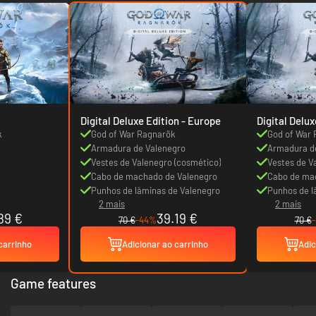
Digital Deluxe Edition - Europe
Digital Deluxe Ed
Canada
k
God of War Ragnarök
God of War
Armadura de Valenegro
Armadura d
Vestes de Valenegro (cosmético)
Vestes de V
Cabo de machado de Valenegro
Cabo de ma
Punhos de lâminas de Valenegro
Punhos de l
2 mais
2 mais
89 €
39.19 €
70 €
-44%
70 €
carrinho
Adicionar ao carrinho
Adic
Game features