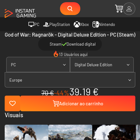
PC
PlayStation
Xbox
Nintendo
God of War: Ragnarök - Digital Deluxe Edition - PC (Steam)
Steam
Download digital
13 Usuários aqui
PC
Digital Deluxe Edition
Europe
39.19 €
70 €
-44%
Adicionar ao carrinho
Visuais