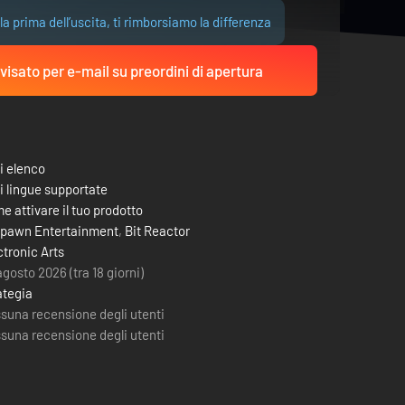
la prima dell’uscita, ti rimborsiamo la differenza
visato per e-mail su preordini di apertura
i elenco
i lingue supportate
e attivare il tuo prodotto
pawn Entertainment
,
Bit Reactor
ctronic Arts
agosto 2026 (tra 18 giorni)
ategia
suna recensione degli utenti
suna recensione degli utenti