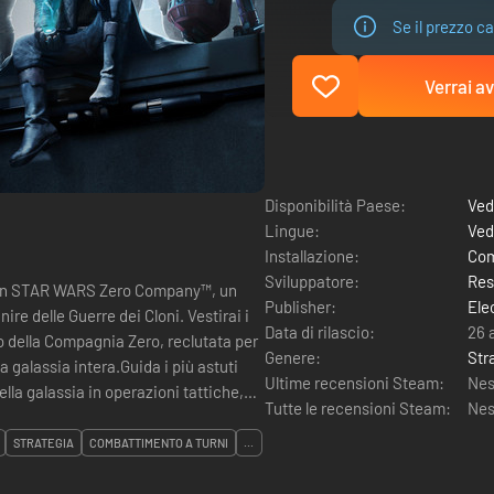
Se il prezzo ca
Verrai av
Disponibilità Paese:
Ved
Lingue:
Ved
Installazione:
Com
Sviluppatore:
Res
ce in STAR WARS Zero Company™, un
Publisher:
Ele
lle Guerre dei Cloni. Vestirai i
Data di rilascio:
26 
o della Compagnia Zero, reclutata per
Genere:
Str
galassia intera.Guida i più astuti
Ultime recensioni Steam:
Nes
ella galassia in operazioni tattiche,
Tutte le recensioni Steam:
Nes
STRATEGIA
COMBATTIMENTO A TURNI
...