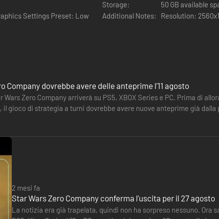
Storage:
50 GB available s
raphics Settings Preset: Low
Additional Notes:
Resolution: 2560x
ro Company dovrebbe avere delle anteprime l'11 agosto
ar Wars Zero Company arriverà su PS5, XBOX Series e PC. Prima di allora
i, il gioco di strategia a turni dovrebbe avere nuove anteprime già dalla
t…
iche, indagini e altre missioni formidabili in un'originale avventura cin
2 mesi fa
Star Wars Zero Company conferma l'uscita per il 27 agosto
La notizia era già trapelata, quindi non ha sorpreso nessuno. Ora