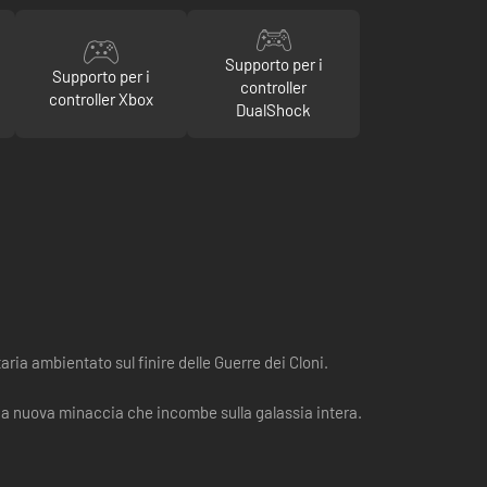
Supporto per i
Supporto per i
controller
controller Xbox
DualShock
ria ambientato sul finire delle Guerre dei Cloni.
una nuova minaccia che incombe sulla galassia intera.