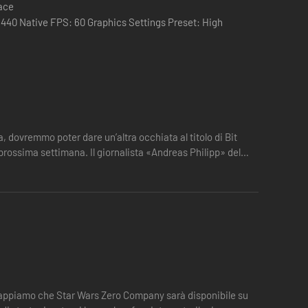
pace
1440 Native FPS: 60 Graphics Settings Preset: High
, dovremmo poter dare un’altra occhiata al titolo di Bit
 prossima settimana. Il giornalista «Andreas Philipp» del
ematografica.
 sappiamo che Star Wars Zero Company sarà disponibile su