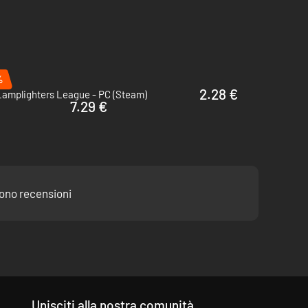
%
2.28 €
Lamplighters League - PC (Steam)
7.29 €
ti: le tue decisioni rendono ogni partita diversa.
sono recensioni
Unisciti alla nostra comunità