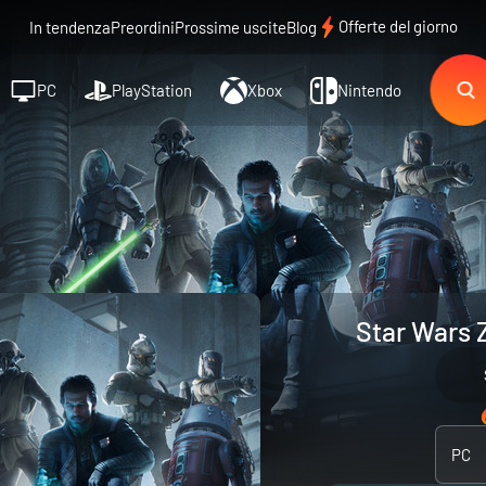
Offerte del giorno
In tendenza
Preordini
Prossime uscite
Blog
PC
PlayStation
Xbox
Nintendo
Star Wars 
PC