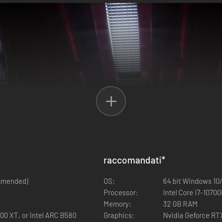
raccomandati
*
ommended)
OS:
64 bit Windows 10
Processor:
Intel Core i7-1070
Memory:
32 GB RAM
0 XT, or Intel ARC B580
Graphics:
Nvidia Geforce RT