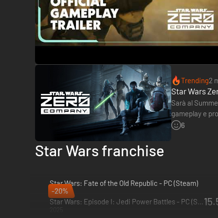
Trending
2 
Star Wars Ze
Sarà al Summer 
gameplay e prob
uscirà…
6
Star Wars franchise
Star Wars: Fate of the Old Republic - PC (Steam)
-20%
2026
15.
Star Wars: Episode I: Jedi Power Battles - PC (Steam)
2025