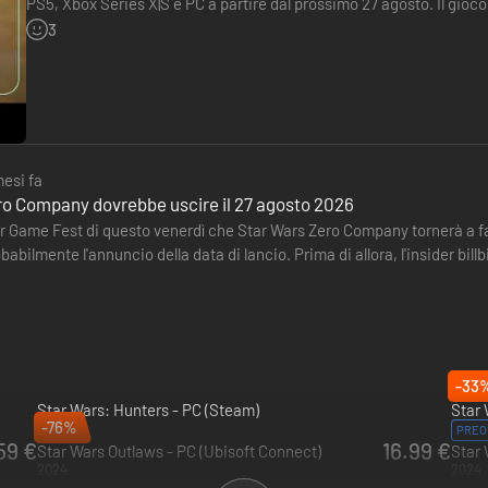
PS5, Xbox Series X|S e PC a partire dal prossimo 27 agosto. Il gioco 
occasione del Summer Game Fest.
3
mesi fa
ro Company dovrebbe uscire il 27 agosto 2026
Game Fest di questo venerdì che Star Wars Zero Company tornerà a farsi v
abilmente l'annuncio della data di lancio. Prima di allora, l'insider bill
-33
Star Wars: Hunters - PC (Steam)
Star 
-76%
2026
PREO
59 €
16.99 €
Star Wars Outlaws - PC (Ubisoft Connect)
Star 
2024
2024