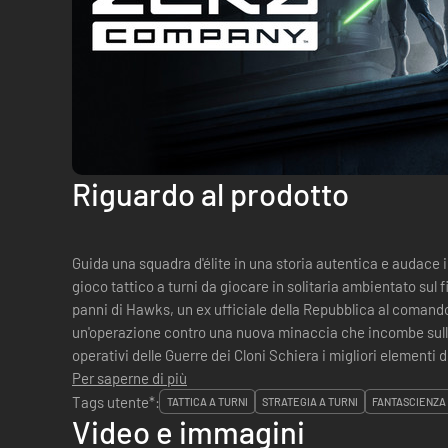
Riguardo al prodotto
Guida una squadra d'élite in una storia autentica e auda
gioco tattico a turni da giocare in solitaria ambientato sul finire de
panni di Hawks, un ex ufficiale della Repubblica al comand
un'operazione contro una nuova minaccia che incombe sulla 
operativi delle Guerre dei Cloni Schiera i migliori elementi d
indagini e al...
Per saperne di più
Tags utente*:
TATTICA A TURNI
STRATEGIA A TURNI
FANTASCIENZA
Video e immagini