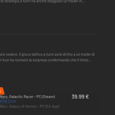
di strategia a turni ha anche sfoggiato un trailer in
edere. Il gioco tattico a turni avrà diritto a un trailer di
bil-kun ha rovinato la sorpresa confermando che il titolo
%
39.99 €
Wars: Galactic Racer - PC (Steam)
2026
RDINE
Wars: Galaxy of Heroes - PC (EA App)