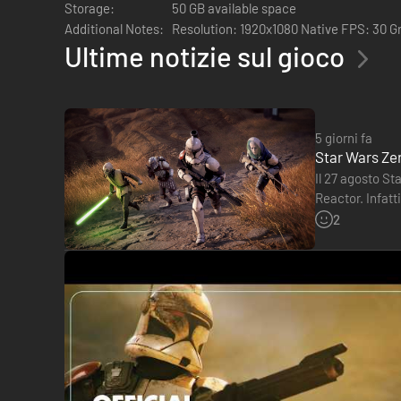
Storage:
50 GB available space
Additional Notes:
Resolution: 1920x1080 Native FPS: 30 G
Ultime notizie sul gioco
5 giorni fa
Star Wars Ze
Il 27 agosto St
Reactor. Infatt
sito Gameswel
2
Schiera i migliori elementi della galassia in operazioni tatt
Scegli la tua via per la vittoria