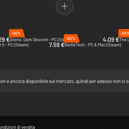
-90%
-95
29 €
-82%
4.09 €
Aliens: Dark Descent - PC (Steam)
The 
7.59 €
 II - PC (Steam)
BattleTech - PC & Mac (Steam)
di battaglia in continua evoluzione per fare in modo che ogni mossa con
 Wars
on è ancora disponibile sul mercato, quindi per adesso non ci 
ondizioni di vendita