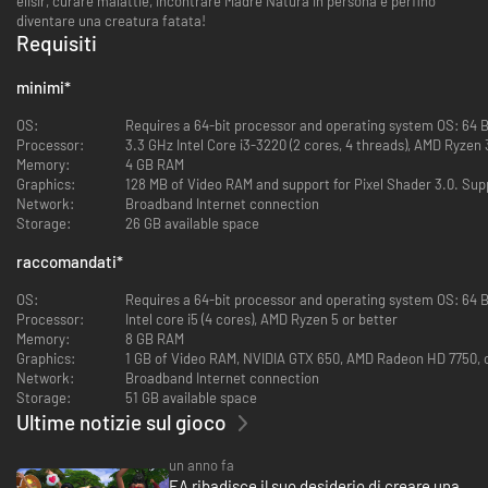
elisir, curare malattie, incontrare Madre Natura in persona e perfino
diventare una creatura fatata!
Requisiti
minimi
*
OS:
Requires a 64-bit pr
Processor:
3.3 GHz Intel Core i3-3220 (2 cores, 4 threads), AMD Ryzen 3
Memory:
4 GB RAM
Graphics:
128 MB of Video RAM and support for Pixel Shader 3.0. Sup
Network:
Broadband Internet connection
Storage:
26 GB available space
raccomandati
*
OS:
Requires a 64-bit processo
Processor:
Intel core i5 (4 cores), AMD Ryzen 5 or better
Memory:
8 GB RAM
Graphics:
1 GB of Video RAM, NVIDIA GTX 650, AMD Radeon HD 7750, o
Network:
Broadband Internet connection
Storage:
51 GB available space
Ultime notizie sul gioco
un anno fa
EA ribadisce il suo desiderio di creare una