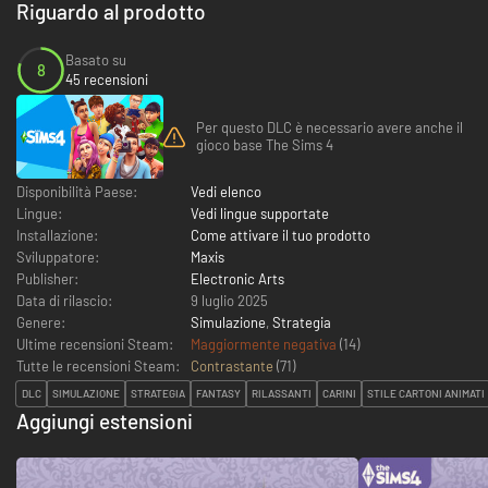
Riguardo al prodotto
Basato su
8
45 recensioni
Per questo DLC è necessario avere anche il
gioco base The Sims 4
Disponibilità Paese:
Vedi elenco
Lingue:
Vedi lingue supportate
Installazione:
Come attivare il tuo prodotto
Sviluppatore:
Maxis
Publisher:
Electronic Arts
Data di rilascio:
9 luglio 2025
Genere:
Simulazione
,
Strategia
Ultime recensioni Steam:
Maggiormente negativa
(14)
Tutte le recensioni Steam:
Contrastante
(
71
)
DLC
SIMULAZIONE
STRATEGIA
FANTASY
RILASSANTI
CARINI
STILE CARTONI ANIMATI
Aggiungi estensioni