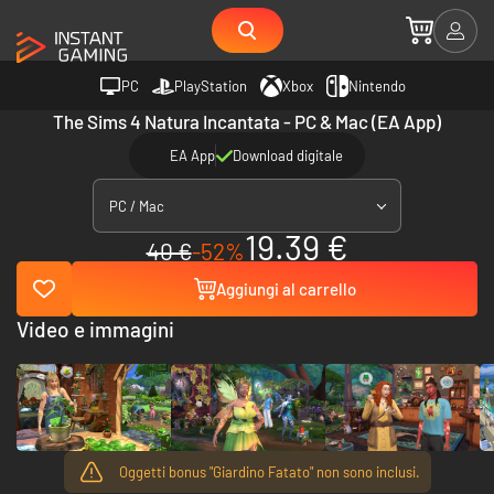
PC
PlayStation
Xbox
Nintendo
The Sims 4 Natura Incantata - PC & Mac (EA App)
EA App
Download digitale
PC / Mac
19.39 €
40 €
-52%
Aggiungi al carrello
Video e immagini
Oggetti bonus "Giardino Fatato" non sono inclusi.