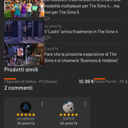
modalità multiplayer per The Sims 4... ma
non per The Sims 5
1
un anno fa
Il “Ladro” arriva finalmente in The Sims 4
7
2 anni fa
Pare che la prossima espansione di The
Sims 4 si chiamerà “Business & Hobbies”
Prodotti simili
-55%
-72%
10.99 €
I Racconti di Seikyu - PC (Steam)
Potion Permit - PC &
2 commenti
eccellente
SUPER
Un anno fa
Un anno fa