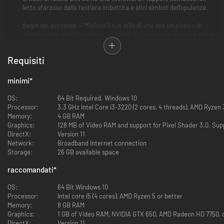
letto sfarzoso dalla testiera imbottita e altri simboli dell'opulenza.
Segni del successo
— Migliora il tuo stile di vita con un pizzico di
ostentazione. Fatti notare con oggetti di lusso come sculture, borse
firmate, un televisore che sembra un quadro e un giradischi ancora
funzionante.
Requisiti
minimi
*
OS:
64 Bit Required. Windows 10
Processor:
3.3 GHz Intel Core i3-3220 (2 cores, 4 threads), AMD Ryzen 3
Memory:
4 GB RAM
Graphics:
128 MB of Video RAM and support for Pixel Shader 3.0. Sup
DirectX:
Version 11
Network:
Broadband Internet connection
Storage:
26 GB available space
raccomandati
*
OS:
64 Bit Windows 10
Processor:
Intel core i5 (4 cores), AMD Ryzen 5 or better
Memory:
8 GB RAM
Graphics:
1 GB of Video RAM, NVIDIA GTX 650, AMD Radeon HD 7750, o
DirectX:
Version 11