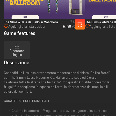
7 €
The Sims 4 Sala da Ballo in Maschera di
The Sims 4 Abiti da B
5.99 €
Lady Bridgerton Kit - PC (EA App)
Lady Bridgerton Kit 
Aggiungi alla lista desideri
Aggiungi alla lista
Game features
Giocatore
singolo
Descrizione
Concediti un lussuoso arredamento moderno che dichiara "Ce l'ho fatta!"
con The Sims 4 Lusso Moderno Kit. Hai lavorato sodo ed è ora di
celebrare tutta la strada che hai fatto! Con questo kit, abbandoniamo la
frugalità e scegliamo l'eleganza dell'arte, la ricercatezza del mobilio e il
calore del comfort.
CARATTERISTICHE PRINCIPALI
Charme in camera
— Progetta uno spazio elegante e invitante con
articoli di fascia alta come una toeletta, un tappeto sontuoso, un