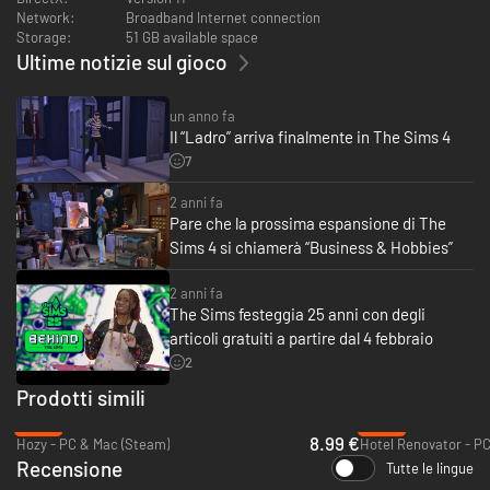
Network:
Broadband Internet connection
Storage:
51 GB available space
Ultime notizie sul gioco
un anno fa
Il “Ladro” arriva finalmente in The Sims 4
7
2 anni fa
Pare che la prossima espansione di The
Sims 4 si chiamerà “Business & Hobbies”
2 anni fa
The Sims festeggia 25 anni con degli
articoli gratuiti a partire dal 4 febbraio
2
Prodotti simili
-40%
-95%
8.99 €
Hozy - PC & Mac (Steam)
Hotel Renovator - PC
Recensione
Tutte le lingue