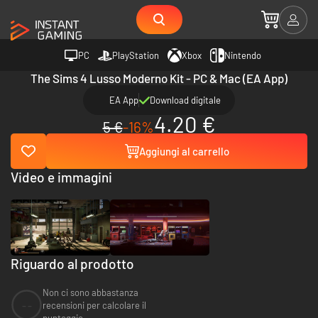
PC
PlayStation
Xbox
Nintendo
The Sims 4 Lusso Moderno Kit - PC & Mac (EA App)
EA App
Download digitale
4.20 €
5 €
-16%
Aggiungi al carrello
Video e immagini
Riguardo al prodotto
Non ci sono abbastanza
--
recensioni per calcolare il
punteggio