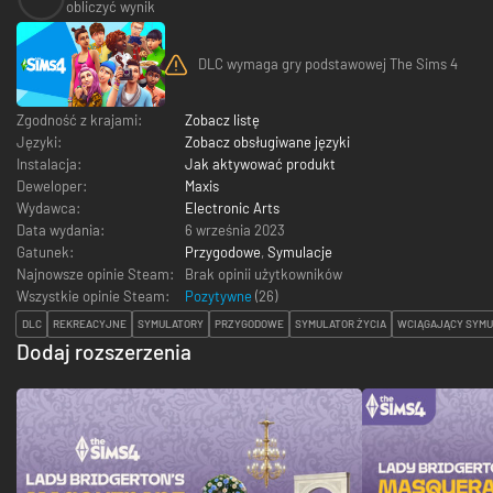
obliczyć wynik
DLC wymaga gry podstawowej The Sims 4
Zgodność z krajami:
Zobacz listę
Języki:
Zobacz obsługiwane języki
Instalacja:
Jak aktywować produkt
Deweloper:
Maxis
Wydawca:
Electronic Arts
Data wydania:
6 września 2023
Gatunek:
Przygodowe
,
Symulacje
Najnowsze opinie Steam:
Brak opinii użytkowników
Wszystkie opinie Steam:
Pozytywne
(
26
)
DLC
REKREACYJNE
SYMULATORY
PRZYGODOWE
SYMULATOR ŻYCIA
WCIĄGAJĄCY SYMU
Dodaj rozszerzenia