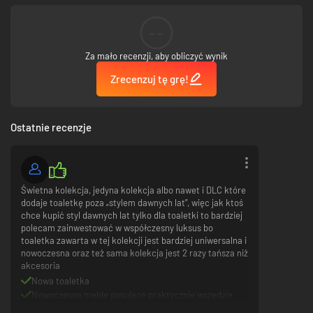
--
Za mało recenzji, aby obliczyć wynik
Zrecenzuj tę grę!
Ostatnie recenzje
Świetna kolekcja, jedyna kolekcja albo nawet i DLC które
dodaje toaletkę poza „stylem dawnych lat”, więc jak ktoś
chce kupić styl dawnych lat tylko dla toaletki to bardziej
polecam zainwestować w współczesny luksus bo
toaletka zawarta w tej kolekcji jest bardziej uniwersalna i
nowoczesna oraz też sama kolekcja jest 2 razy tańsza niż
akcesoria
Nowa toaletka
Nowoczesne meble pasujące praktycznie wszędzie