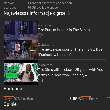
Network:
Broadband Internet connection
Storage:
51 GB available space
Najświeższe informacje o grze
rok temu
The Burglar is back in The Sims 4
7
2 lata temu
The next expansion for The Sims 4 will be
"Business & Hobbies"
2 lata temu
The Sims will celebrate 25 years with free
items available from February 4
2
Podobne
-40%
-95%
8.99 €
Hozy - PC & Mac (Steam)
Hotel Renovator - PC
Opinie