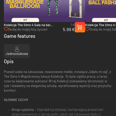
7 €
Kolekcja The Sims 4 Sala na bal
Kolekcja The Sims 4 
5.99 €
maskowy lady Bridgerton - PC (EA App)
maskowy lady Bridge
Dodaj do mojej listy życzeń
Dodaj do mojej lis
(EA App)
Game features
Jednoosobowa
Opis
Pozwól sobie na luksusowe, nowoczesne meble, mówiące „Udało mi się”, z
The Sims 4 Współczesny luksus Kolekcja. To była ciężka praca, a teraz
czas na świętowanie sukcesu! W tej Kolekcji zostawiamy skromność w
tyle i stawiamy na elegancką sztukę, wyrafinowany wystrój oraz przytulny
komfort.
GŁÓWNE CECHY
Błoga sypialnia
– Zaprojektuj stylową i zachęcającą przestrzeń
dzięki elementom z górnej półki, takim jak luksusowe łóżko z