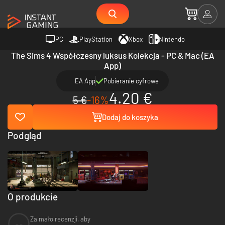
PC
PlayStation
Xbox
Nintendo
The Sims 4 Współczesny luksus Kolekcja - PC & Mac (EA
App)
EA App
Pobieranie cyfrowe
4.20 €
5 €
-16%
Dodaj do koszyka
Podgląd
O produkcie
Za mało recenzji, aby
--