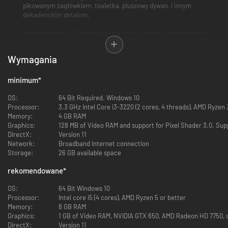
pikowanym zagłówkiem, toaletka, pluszowy dywan, i innym
dekadenckim detalom.
Oznaki sukcesu
– Popraw swój styl życia odrobiną ekstrawagancji.
Zrób wrażenie dzięki luksusowym obiektom, takim jak telewizor
udający ozdobę ściany, markowe torebki, rzeźby czy funkcjonalny
Wymagania
odtwarzacz płyt.
minimum
*
OS:
64 Bit Required. Windows 10
Processor:
3.3 GHz Intel Core i3-3220 (2 cores, 4 threads), AMD Ryzen 3
Memory:
4 GB RAM
Graphics:
128 MB of Video RAM and support for Pixel Shader 3.0. Sup
DirectX:
Version 11
Network:
Broadband Internet connection
Storage:
26 GB available space
rekomendowane
*
OS:
64 Bit Windows 10
Processor:
Intel core i5 (4 cores), AMD Ryzen 5 or better
Memory:
8 GB RAM
Graphics:
1 GB of Video RAM, NVIDIA GTX 650, AMD Radeon HD 7750, o
DirectX:
Version 11