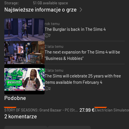
Storage:
51 GB available space
serc.
Najświeższe informacje o grze
Randki w niezapomnianym mieście
– Zakochaj się w urokliwym
mieście wprost stworzonym do romansowania. Ciudad Enamorada
rok temu
ma trzy czarujące dzielnice z mnóstwem miejsc dla Simów na
The Burglar is back in The Sims 4
spotkania, flirt, a nawet bara-bara. Pojawi się również nowa cecha
parceli – „Schadzka singli” – która będzie przyciągać wolnych Simów,
7
aby się poznawali.
2 lata temu
The next expansion for The Sims 4 will be
"Business & Hobbies"
2 lata temu
The Sims will celebrate 25 years with free
items available from February 4
2
Podobne
-44%
-94%
27.99 €
STORY OF SEASONS: Grand Bazaar - PC (Steam)
Electrician Simulato
2 komentarze