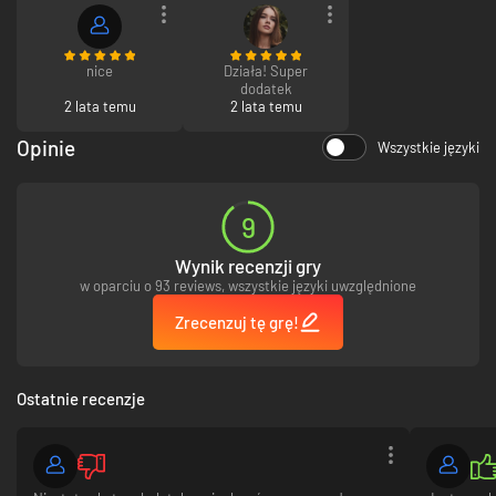
nice
Działa! Super
dodatek
2 lata temu
2 lata temu
Opinie
Wszystkie języki
9
Wynik recenzji gry
w oparciu o 93 reviews, wszystkie języki uwzględnione
Zrecenzuj tę grę!
Ostatnie recenzje