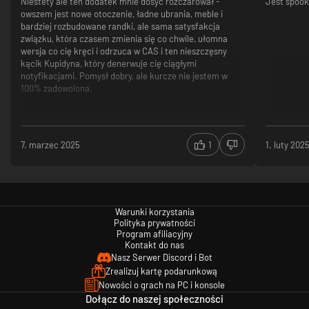
Niestety ale ten dodatek mnie dosyć rozczarował -
Jest spook
owszem jest nowe otoczenie, ładne ubrania, meble i
bardziej rozbudowane randki, ale sama satysfakcja
związku, która czasem zmienia się co chwile, ułomna
wersja co cię kręci i odrzuca w CAS i ten nieszczęsny
kącik Kupidyna, który denerwuje cię ciągłymi
notyfikacjami. Pomysł dobry, ale kurcze nie jestem w
100% zadowolona.
7. marzec 2025
1
1. luty 202
Warunki korzystania
Polityka prywatności
Program afiliacyjny
Kontakt do nas
Nasz Serwer Discord i Bot
Zrealizuj kartę podarunkową
Nowości o grach na PC i konsole
Dołącz do naszej społeczności