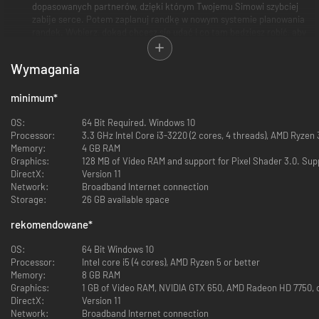
dopasowanych partnerów, dzięki którym Twojemu Simowi szybciej
zabije serce. Potem zaplanuj randkę w nowym systemie planowania
randek. Wybierz, dokąd chcesz się udać i co tam będziesz robić, aby
stworzyć romantyczną schadzkę, która zachwyci Simów. Simowie
mogą się do siebie zbliżyć, grając w gry, przytulając się na łóżku czy
Wymagania
korzystając z romantycznego koca w pięknym miejscu, aby uczynić
tę chwilę wyjątkową.
minimum
*
Wszystko o pożądaniu
– Co działa na Twojego Sima? To, co kręci i
odrzuca Simów, zadecyduje o tym, jak bardzo się sobie podobają.
OS:
64 Bit Required. Windows 10
Składają się na to między innymi zainteresowania i interakcje!
Processor:
3.3 GHz Intel Core i3-3220 (2 cores, 4 threads), AMD Ryzen 3
Odkrywaj je w ramach poznawania partnerów przez Simów, buduj
Memory:
4 GB RAM
relacje i utrzymuj romantyczną satysfakcję na wysokim poziomie.
Graphics:
128 MB of Video RAM and support for Pixel Shader 3.0. Sup
Ponieważ Simowie lubią różne interakcje, ich poziomy satysfakcji
DirectX:
Version 11
mogą się różnić. Interakcje między Simami mogą również wpływać
Network:
Broadband Internet connection
na to, czy ich dynamika związku będzie satysfakcjonująca, gorąca,
Storage:
26 GB available space
burzliwa czy nieprzewidywalna.
rekomendowane
*
Dla kochających miłość
– Romans to nie tylko słowo. To
OS:
64 Bit Windows 10
umiejętność, która odblokowuje uwodzicielskie interakcje. Dla
Processor:
Intel core i5 (4 cores), AMD Ryzen 5 or better
Simów o aspiracji romantycznej romans to sposób na życie.
Memory:
8 GB RAM
Prawdziwie beznadziejni romantycy mogą nawet zająć się
Graphics:
1 GB of Video RAM, NVIDIA GTX 650, AMD Radeon HD 7750, o
kochaniem zawodowo i zostać konsultantami ds. miłości! W miarę
DirectX:
Version 11
rozwoju kariery będą zdobywać nowe sposoby propagowania miłości
Network:
Broadband Internet connection
i być może znajdą w swoim wyposażeniu urocze meble w kształcie