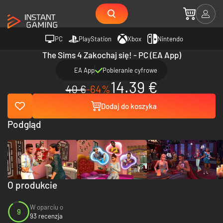
PC
PlayStation
Xbox
Nintendo
The Sims 4 Zakochaj się! - PC (EA App)
EA App
Pobieranie cyfrowe
14.39 €
40 €
-64%
Dodaj do koszyka
Podgląd
O produkcie
W oparciu o
9
93 recenzja