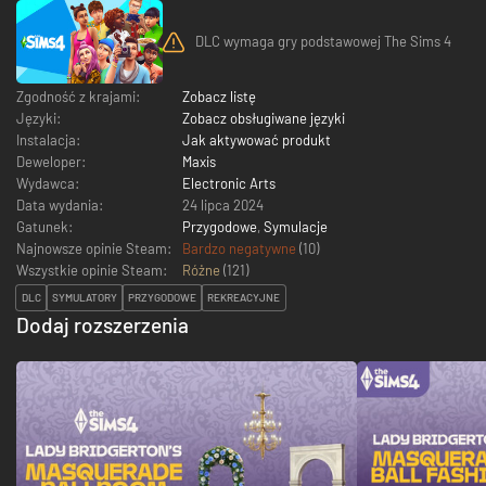
DLC wymaga gry podstawowej The Sims 4
Zgodność z krajami:
Zobacz listę
Języki:
Zobacz obsługiwane języki
Instalacja:
Jak aktywować produkt
Deweloper:
Maxis
Wydawca:
Electronic Arts
Data wydania:
24 lipca 2024
Gatunek:
Przygodowe
,
Symulacje
Najnowsze opinie Steam:
Bardzo negatywne
(10)
Wszystkie opinie Steam:
Różne
(
121
)
DLC
SYMULATORY
PRZYGODOWE
REKREACYJNE
Dodaj rozszerzenia