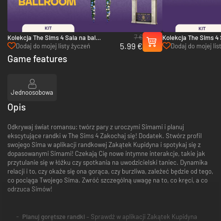
7 €
Kolekcja The Sims 4 Sala na bal
Kolekcja The Sims 4 
5.99 €
maskowy lady Bridgerton - PC (EA App)
maskowy lady Bridge
Dodaj do mojej listy życzeń
Dodaj do mojej lis
(EA App)
Game features
Jednoosobowa
Opis
Odkrywaj świat romansu: twórz pary z uroczymi Simami i planuj
ekscytujące randki w The Sims 4 Zakochaj się! Dodatek. Stwórz profil
swojego Sima w aplikacji randkowej Zakątek Kupidyna i spotykaj się z
dopasowanymi Simami! Czekają Cię nowe intymne interakcje, takie jak
przytulanie się w łóżku czy spotkania na uwodzicielski taniec. Dynamika
relacji i to, czy okaże się ona gorąca, czy burzliwa, zależeć będzie od tego,
co pociąga Twojego Sima. Zwróć szczególną uwagę na to, co kręci, a co
odrzuca Simów!
Planuj gorętsze randki
– Sprawdź w aplikacji Zakątek Kupidyna