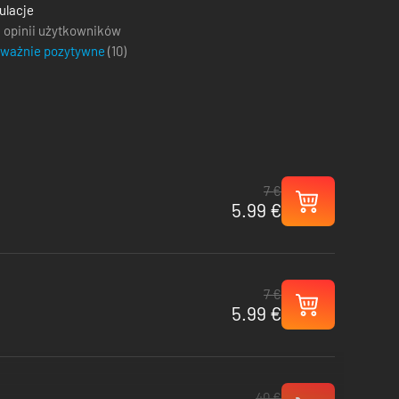
ulacje
 opinii użytkowników
eważnie pozytywne
(
10
)
7 €
5.99 €
7 €
5.99 €
40 €