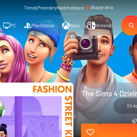
Okazje dnia
Trendy
Preordery
Nadchodzące
PC
PlayStation
Xbox
Nintendo
The Sims 4 Dziel
EA A