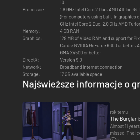
10
Processor:
1.8 GHz Intel Core 2 Duo, AMD Athlon 64
(For computers using built-in graphics c
GHz Intel Core 2 Duo, 2.0 GHz AMD Turio
Memory:
4 GB RAM
Graphics:
128 MB of Video RAM and support for Pix
Cards: NVIDIA GeForce 6600 or better, AT
GMA X4500 or better
DirectX:
Version 9.0
Network:
Broadband Internet connection
Storage:
17 GB available space
Najświeższe informacje o g
rok temu
The Burglar i
Almost 11 years
missed. The ico
into our Sims'