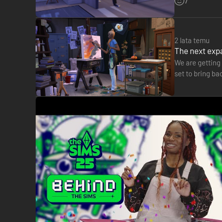
7
2 lata temu
The next expa
We are getting 
set to bring ba
on X.com, thi