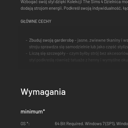
Wzbogać swój styl dzięki Kolekcji The Sims 4 Dzielnica m
dodają strojom energii. Podkreśl swoją indywidualność, łą
GŁÓWNE CECHY
Zbuduj swoją garderobę
– jasne, zwiewne tkaniny i w
stroju sprawdza się samodzielnie lub jako część styl
Liczą się szczegóły
– czym byłby strój bez akcesoriów?
styl podkreślą również tatuaże z henny i wymyślne ok
Wymagania
minimum
*
OS *:
64 Bit Required. Windows 7 (SP1), Wind