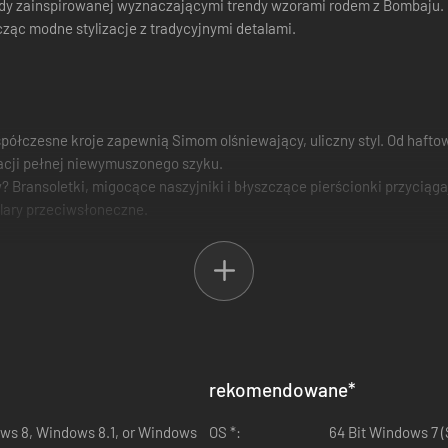
ody zainspirowanej wyznaczającymi trendy wzorami rodem z Bombaju. B
cząc modne stylizacje z tradycyjnymi detalami.
spółczesne kroje zapewnią Simom olśniewający, uliczny styl. Od haft
izacji pełnej niewymuszonego szyku.
 Bransoletki, migocące naszyjniki i błyszczące pierścionki przyciągają
ulary przeciwsłoneczne.
rekomendowane
*
ows 8, Windows 8.1, or Windows
OS *:
64 Bit Windows 7 (SP