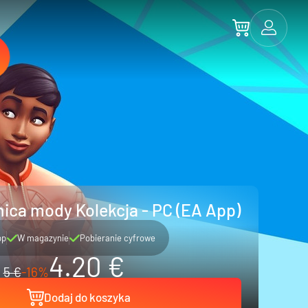
nica mody Kolekcja - PC (EA App)
pp
W magazynie
Pobieranie cyfrowe
4.20 €
5 €
-16%
Dodaj do koszyka