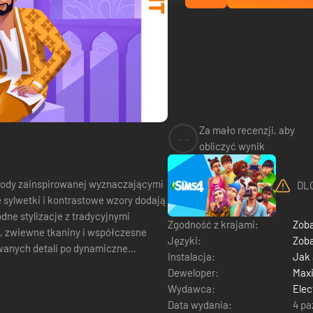
Za mało recenzji, aby
--
obliczyć wynik
 mody zainspirowanej wyznaczającymi
DLC
 sylwetki i kontrastowe wzory dodają
dne stylizacje z tradycyjnymi
Zgodność z krajami:
Zoba
Języki:
Zoba
owanych detali po dynamiczne
Instalacja:
Jak
Deweloper:
Max
Wydawca:
Elec
Data wydania:
4 pa