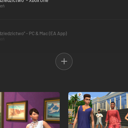
dziedzictwo” - Xbox One
zeń
dziedzictwo” - PC & Mac (EA App)
zeń