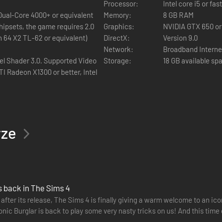
Processor:
Intel core i5 or fa
 Dual-Core 4000+ or equivalent
Memory:
8 GB RAM
hipsets, the game requires 2.0
Graphics:
NVIDIA GTX 650 or
n 64 X2 TL-62 or equivalent)
DirectX:
Version 9.0
Network:
Broadband Interne
el Shader 3.0. Supported Video
Storage:
18 GB available sp
I Radeon X1300 or better, Intel
rze
s back in The Sims 4
 after its release, The Sims 4 is finally giving a warm welcome to an ic
nic Burglar is back to play some very nasty tricks on us! And this time
…