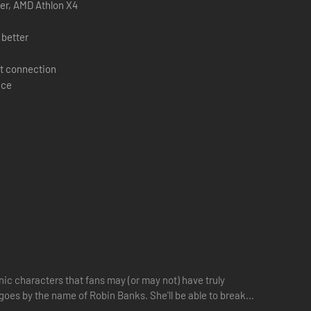
ster, AMD Athlon X4
 better
t connection
ace
onic characters that fans may (or may not) have truly
 goes by the name of Robin Banks. She'll be able to break