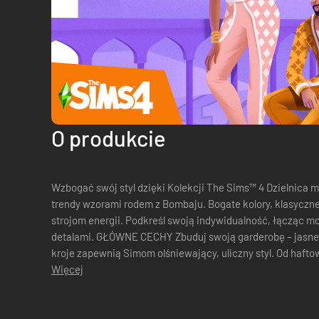
O produkcie
Wzbogać swój styl dzięki Kolekcji The Sims™ 4 Dzielnica
trendy wzorami rodem z Bombaju. Bogate kolory, klasyczne
strojom energii. Podkreśl swoją indywidualność, łącząc mo
detalami. GŁÓWNE CECHY Zbuduj swoją garderobę – jasne, zwiewne tkaniny i współczesne
kroje zapewnią Simom olśniewający, uliczny styl. Od haft
odcienie – każdy element stro...
Więcej