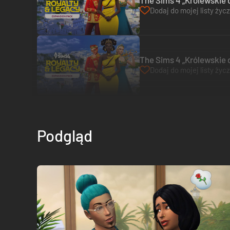
The Sims 4 „Królewskie 
Dodaj do mojej listy życ
The Sims 4 „Królewskie 
Dodaj do mojej listy życ
Podgląd