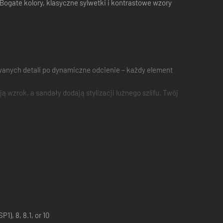
ogate kolory, klasyczne sylwetki i kontrastowe wzory
owanych detali po dynamiczne odcienie – każdy element
 wzrok, a sandały dodają stylizacji luźnego szlifu. Twój
1), 8, 8.1, or 10