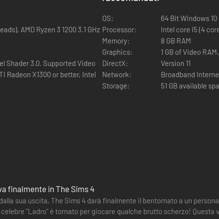
OS:
64 Bit Windows 10
hreads), AMD Ryzen 3 1200 3.1 GHz
Processor:
Intel core i5 (4 co
Memory:
8 GB RAM
Graphics:
1 GB of Video RAM
el Shader 3.0. Supported Video
DirectX:
Version 11
I Radeon X1300 or better, Intel
Network:
Broadband Interne
Storage:
51 GB available sp
riva finalmente in The Sims 4
 dalla sua uscita, The Sims 4 darà finalmente il bentornato a un personag
 celebre "Ladro" è tornato per giocare qualche brutto scherzo! Questa v