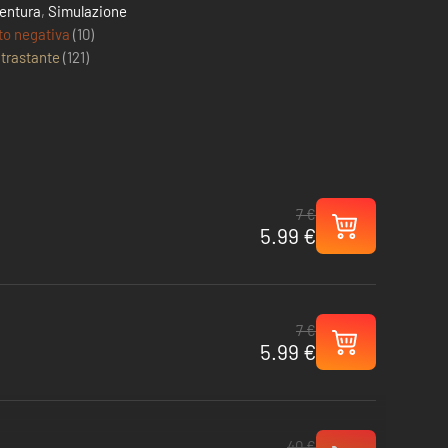
entura
,
Simulazione
to negativa
(10)
trastante
(
121
)
7 €
5.99 €
7 €
5.99 €
40 €