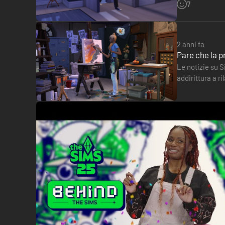
introdursi…
7
2 anni fa
Pare che la p
Le notizie su S
addirittura a r
Secondo l'acc