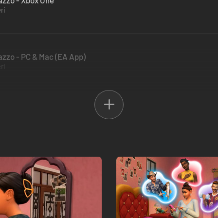
lazzo - Xbox One
ri
lazzo - PC & Mac (EA App)
ri