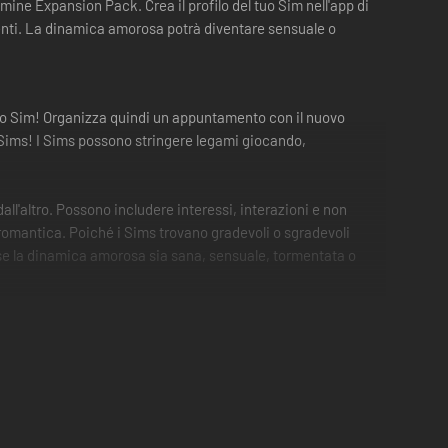
ne Expansion Pack. Crea il profilo del tuo Sim nell'app di
ucenti. La dinamica amorosa potrà diventare sensuale o
tuo Sim! Organizza quindi un appuntamento con il nuovo
i Sims! I Sims possono stringere legami giocando,
all'altro. Possono includere interessi, interazioni e non
 romantica. Poiché i Sims trovano gradevoli o sgradevoli
re se la dinamica amorosa sia sana, sensuale, tormentata o
ioni romantiche, il corteggiamento è uno stile di vita. I
opria professione! Facendo carriera, impareranno nuovi
tre quartieri che irradiano fascino e tanti posti dove i
i Sims disponibili a socializzare.