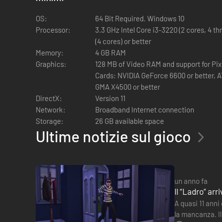
OS:
64 Bit Required. Windows 10
Processor:
3.3 GHz Intel Core i3-3220 (2 cores, 4 t
(4 cores) or better
Memory:
4 GB RAM
Graphics:
128 MB of Video RAM and support for Pix
Cards: NVIDIA GeForce 6600 or better, AT
GMA X4500 or better
DirectX:
Version 11
Network:
Broadband Internet connection
Storage:
26 GB available space
Ultime notizie sul gioco
un anno fa
Il “Ladro” ar
A quasi 11 anni
la mancanza. Il