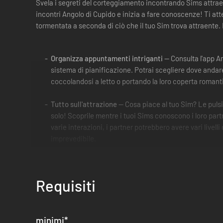
Svela i segreti del corteggiamento incontrando Sims attrae
incontri Angolo di Cupido e inizia a fare conoscenze! Ti at
tormentata a seconda di ciò che il tuo Sim trova attraente. F
Organizza appuntamenti intriganti
— Consulta l'app A
sistema di pianificazione. Potrai scegliere dove andar
coccolandosi a letto o portando la loro coperta roman
Tutto sull'attrazione
— Cosa piace al tuo Sim? Le pulsio
solo! Scoprile mentre i tuoi Sims conoscono i loro part
varie interazioni, i partner potrebbero avere vari live
imprevedibile.
Per chi ama l'amore
— Il corteggiamento è una vera e pr
romantici davvero inguaribili possono perfino diventa
Requisiti
modi di promuovere l'amore e magari troveranno qualche
Serate galanti in una città indimenticabile
— Innamorat
Sims possono incontrarsi, flirtare e perfino fare fiki fiki
minimi
*