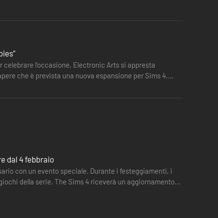
bies”
r celebrare l'occasione, Electronic Arts si appresta
i sapere che è prevista una nuova espansione per Sims 4.
re dal 4 febbraio
sario con un evento speciale. Durante i festeggiamenti, i
i giochi della serie. The Sims 4 riceverà un aggiornamento