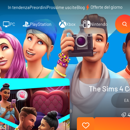
Offerte del giorno
In tendenza
Preordini
Prossime uscite
Blog
PC
PlayStation
Xbox
Nintendo
The Sims 4 C
EA 