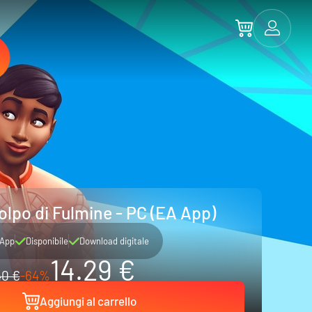
olpo di Fulmine - PC (EA App)
App
Disponibile
Download digitale
14.29 €
40 €
-64%
Aggiungi al carrello