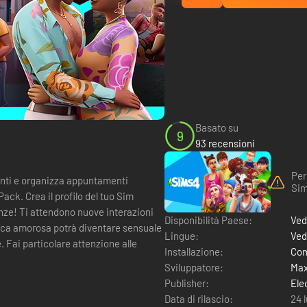
Basato su
9
93 recensioni
Per
enti e organizza appuntamenti
Sim
ck. Crea il profilo del tuo Sim
enze! Ti attendono nuove interazioni
Disponibilità Paese:
Ved
amica amorosa potrà diventare sensuale
Lingue:
Ved
. Fai particolare attenzione alle
Installazione:
Com
Sviluppatore:
Max
Publisher:
Ele
Data di rilascio:
24 