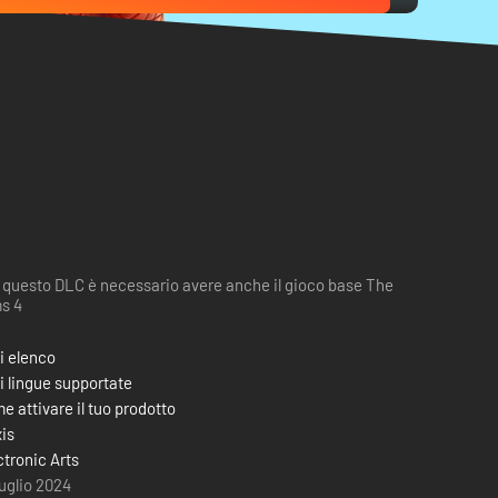
 questo DLC è necessario avere anche il gioco base The
s 4
i elenco
i lingue supportate
e attivare il tuo prodotto
is
ctronic Arts
luglio 2024