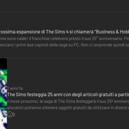
rossima espansione di The Sims 4 si chiamerà “Business & Hob
ims sono calde! Il franchise celebrerà presto il suo 25° anniversario. Pe
ilanciare i primi due capitoli della saga su PC. Non ci sorprende quind
ount…
2 anni fa
The Sims festeggia 25 anni con degli articoli gratuiti a parti
Il mese prossimo, la saga di The Sims festeggerà il suo 25º anniver
giocatori potranno ottenere oggetti gratuiti da utilizzare in divers
gratuito con oltre 70 nuovi oggetti. Questi includono…
2