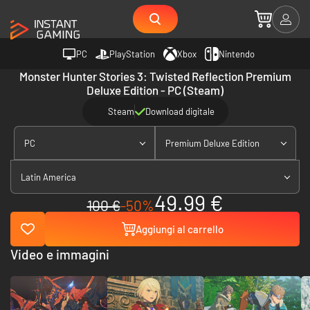
PC
PlayStation
Xbox
Nintendo
Monster Hunter Stories 3: Twisted Reflection Premium
Deluxe Edition - PC (Steam)
Steam
Download digitale
PC
Premium Deluxe Edition
Latin America
49.99 €
100 €
-50%
Aggiungi al carrello
Video e immagini