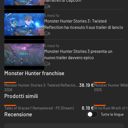
9
Due paesi, due Rathalos.
5 mesi fa
Un Rider e il suo fidato compagno Rathalos, sferzati dai venti del destino,
Monster Hunter Stories 3: Twisted
in viaggio alla scoperta della verità.
Reflection ha ricevuto il suo trailer di lancio
5
5 mesi fa
Monster Hunter Stories 3 presenta un
nuovo trailer davvero epico
2
Monster Hunter franchise
-45%
-44%
38.19 €
Monster Hunter Stories 3: Twisted Reflection - PC (Steam)
Monster Hunter Wilds
2026
2025
Prodotti simili
-80%
-86%
8.19 €
Tales of Graces f Remastered - PC (Steam)
Recensione
Tutte le lingue