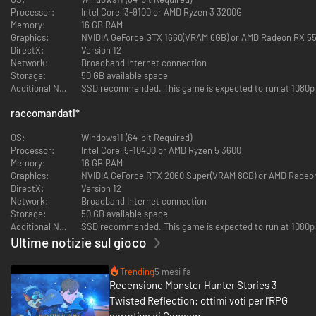
Harag
Processor:
Intel Core i3-9100 or AMD Ryzen 3 3200G
- Abiti per Rudy: Arkrudy, Armatura scintillante, Chatacasual,
Memory:
16 GB RAM
Shogun Rudy, Malzerudy
Graphics:
NVIDIA GeForce GTX 1660(VRAM 6GB) or AMD Radeon RX 5
DirectX:
Version 12
Il terzo titolo della serie RPG Monster Hunter Stories è qui!
Network:
Broadband Internet connection
Rathalos gemelli, nati per un capriccio del destino.
Storage:
50 GB available space
Additional Notes:
SSD recommended. This game is expected to run at 1080p / 
Monster Hunter Stories è una serie RPG ambientata nel mondo di Monster
Hunter in cui puoi diventare un Rider, e allevare e stringere legami con i
raccomandati
*
tuoi mostri preferiti.
OS:
Windows11 (64-bit Required)
La storia
Processor:
Intel Core i5-10400 or AMD Ryzen 5 3600
Azuria e Vermeil: due paesi su un sentiero di distruzione.
Memory:
16 GB RAM
Quando ogni speranza sembra perduta, viene ritrovato un uovo. Dentro c'è
Graphics:
NVIDIA GeForce RTX 2060 Super(VRAM 8GB) or AMD Radeo
un Rathalos, una specie ritenuta estinta.
DirectX:
Version 12
Network:
Broadband Internet connection
Tuttavia, questo tremulo barlume di speranza si estingue rapidamente,
Storage:
50 GB available space
cedendo il passo a un'oscura disperazione.
Additional Notes:
SSD recommended. This game is expected to run at 1080p / 
Ultime notizie sul gioco
Dall'uovo non nasce un unico Rathalos, ma due gemelli con il marchio
Scaglieblu che richiama la disastrosa guerra civile di 200 anni prima.
Trending
5 mesi fa
Numerose specie di mostri rischiano l'estinzione, e il mondo naturale
Recensione Monster Hunter Stories 3
vacilla sull'orlo della rovina. Nell'oscurità di questi tempi bui, si riaccende
Twisted Reflection: ottimi voti per l'RPG
la scintilla della guerra.
narrativo di Capcom