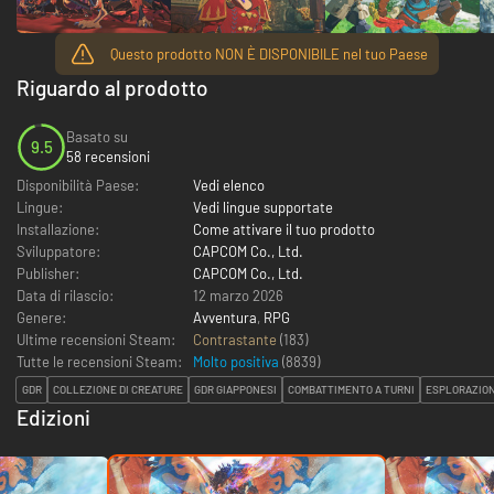
Questo prodotto NON È DISPONIBILE nel tuo Paese
Riguardo al prodotto
Basato su
9.5
58 recensioni
Disponibilità Paese:
Vedi elenco
Lingue:
Vedi lingue supportate
Installazione:
Come attivare il tuo prodotto
Sviluppatore:
CAPCOM Co., Ltd.
Publisher:
CAPCOM Co., Ltd.
Data di rilascio:
12 marzo 2026
Genere:
Avventura
,
RPG
Ultime recensioni Steam:
Contrastante
(183)
Tutte le recensioni Steam:
Molto positiva
(
8839
)
GDR
COLLEZIONE DI CREATURE
GDR GIAPPONESI
COMBATTIMENTO A TURNI
ESPLORAZIO
Edizioni