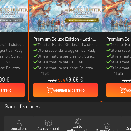
Premium Deluxe Edition - Latin
Premium Deluxe 
America
America
es 3: Twisted
Monster Hunter Stories 3: Twisted
Monster Hun
giuntiva: Rudy
Reflection
Storia secondaria aggiuntiva: Rudy
Reflection
Storia seco
eanor: Stile
Stile armatura per Eleanor: Stile
Stile armatu
l: Ali
regale
Stile armatura per Gaul: Ali
regale
Stile armatu
ra: Bellezza
protettive
Stile armatura per Kora: Bellezza
protettive
Stile armatu
11 più
11 più
corazzata
corazzata
99 €
49.99 €
100 €
-50%
100 €
carrello
Aggiungi al carrello
Agg
Game features
Carte
Giocatore
Achievement
Con
collezionabili
Steam Cloud