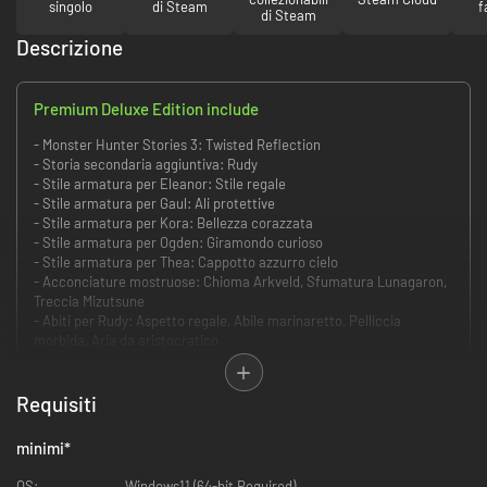
singolo
di Steam
f
di Steam
Descrizione
Premium Deluxe Edition include
- Monster Hunter Stories 3: Twisted Reflection
- Storia secondaria aggiuntiva: Rudy
- Stile armatura per Eleanor: Stile regale
- Stile armatura per Gaul: Ali protettive
- Stile armatura per Kora: Bellezza corazzata
- Stile armatura per Ogden: Giramondo curioso
- Stile armatura per Thea: Cappotto azzurro cielo
- Acconciature mostruose: Chioma Arkveld, Sfumatura Lunagaron,
Treccia Mizutsune
- Abiti per Rudy: Aspetto regale, Abile marinaretto, Pelliccia
morbida, Aria da aristocratico
- Stile armatura per Eleanor: Danzatrice straniera
- Stile armatura per Gaul: Capo Quintetto felpato
- Stile armatura per Kora: Abiti da assistente
Requisiti
- Stile armatura per Ogden: Vacanze estive di Ogden
- Stile armatura per Thea: Guardia Canyne
minimi
*
- Acconciature mostruose: Caschetto Malzeno, Coda infernale,
Punte Espinas, Nido Garangolm, Principessa aracnide, Criniera Goss
OS:
Windows11 (64-bit Required)