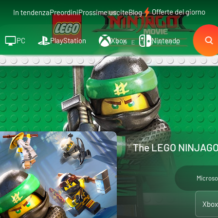
Offerte del giorno
In tendenza
Preordini
Prossime uscite
Blog
PC
PlayStation
Xbox
Nintendo
The LEGO NINJAGO 
Microso
Xbox