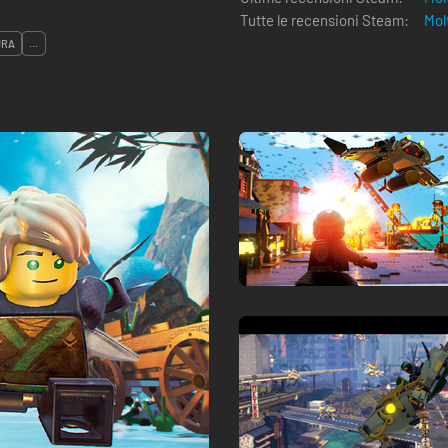
Tutte le recensioni Steam:
Mol
URA
...