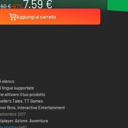
7.59 €
60 €
-87%
Aggiungi al carrello
i elenco
i lingue supportate
e attivare il tuo prodotto
eller's Tales
,
TT Games
ner Bros. Interactive Entertainment
settembre 2017
tiplayer
,
Azione
,
Avventura
to positiva
(46)