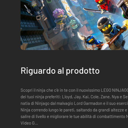
Riguardo al prodotto
Scopri il ninja che c'è in te con il nuovissimo LEGO NINJAG
dei tuoi ninja preferiti: Lloyd, Jay, Kai, Cole, Zane, Nya e S
natia di Ninjago dal malvagio Lord Garmadon e il suo esercit
Ninja correndo lungo le pareti, saltando da grandi altezze e
salire di livello e migliorare le tue abilità di combattiment
Video G...