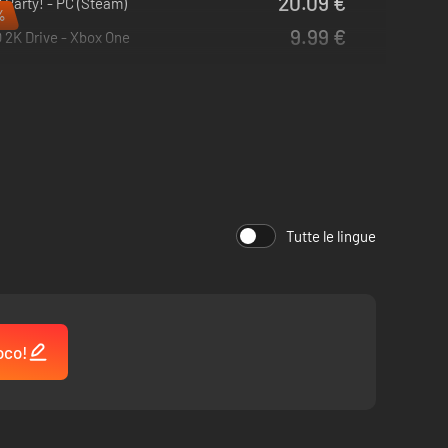
20.09 €
Party! - PC (Steam)
%
9.99 €
 2K Drive - Xbox One
Tutte le lingue
oco!