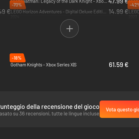
47.99 €
LEGO Batman: Legacy of the Dark Knight - Xbox Series X|S
LEGO 
-70%
-42
2026
2025
49 €
14.99 €
LEGO Horizon Adventures - Digital Deluxe Edition - PC (Steam)
LEGO
2024
2023
-18%
61.59 €
Gotham Knights - Xbox Series X|S
unteggio della recensione del gioco
Vota questo gi
asato su 36 recensioni, tutte le lingue incluse