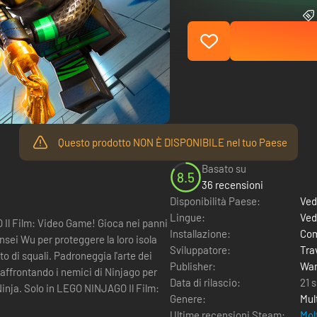
Questo prodotto NON È DISPONIBILE nel tuo Paese
Basato su
8.5
36 recensioni
Disponibilità Paese:
Ved
Lingue:
Ved
O Il Film: Video Game! Gioca nei panni
Installazione:
Com
ensei Wu per proteggere la loro isola
Sviluppatore:
Trav
o di squali. Padroneggia l'arte dei
Publisher:
War
 affrontando i nemici di Ninjago per
Data di rilascio:
21 
o Ninja. Solo in LEGO NINJAGO Il Film:
Genere:
Mul
Ultime recensioni Steam:
Mol