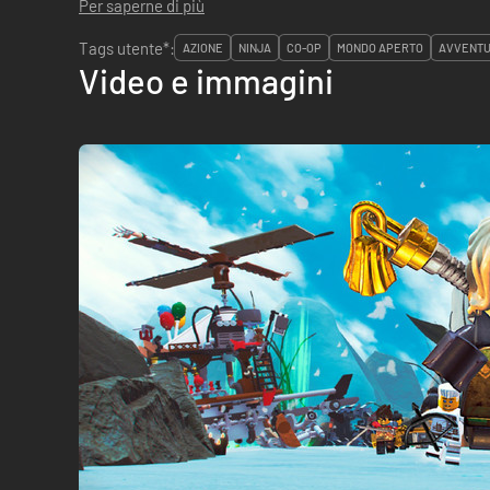
Per saperne di più
Tags utente*:
AZIONE
NINJA
CO-OP
MONDO APERTO
AVVENT
Video e immagini