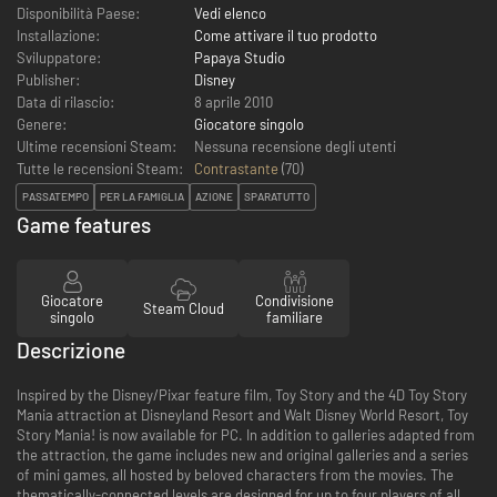
Disponibilità Paese:
Vedi elenco
Installazione:
Come attivare il tuo prodotto
Sviluppatore:
Papaya Studio
Publisher:
Disney
Data di rilascio:
8 aprile 2010
Genere:
Giocatore singolo
Ultime recensioni Steam:
Nessuna recensione degli utenti
Tutte le recensioni Steam:
Contrastante
(
70
)
PASSATEMPO
PER LA FAMIGLIA
AZIONE
SPARATUTTO
Game features
Giocatore
Condivisione
Steam Cloud
singolo
familiare
Descrizione
Inspired by the Disney/Pixar feature film, Toy Story and the 4D Toy Story
Mania attraction at Disneyland Resort and Walt Disney World Resort, Toy
Story Mania! is now available for PC. In addition to galleries adapted from
the attraction, the game includes new and original galleries and a series
of mini games, all hosted by beloved characters from the movies. The
thematically-connected levels are designed for up to four players of all