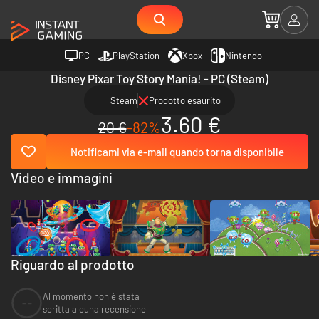
PC
PlayStation
Xbox
Nintendo
Disney Pixar Toy Story Mania! - PC (Steam)
Steam
Prodotto esaurito
3.60 €
20 €
-82%
Notificami via e-mail quando torna disponibile
Video e immagini
Riguardo al prodotto
Al momento non è stata
--
scritta alcuna recensione