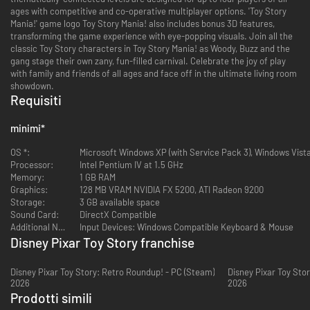
ages with competitive and co-operative multiplayer options. 'Toy Story
Mania!' game logo Toy Story Mania! also includes bonus 3D features,
transforming the game experience with eye-popping visuals. Join all the
classic Toy Story characters in Toy Story Mania! as Woody, Buzz and the
gang stage their own zany, fun-filled carnival. Celebrate the joy of play
with family and friends of all ages and face off in the ultimate living room
showdown.
Requisiti
minimi
*
OS *:
Microsoft Windows XP (with Service Pack 3), Windows Vist
Processor:
Intel Pentium IV at 1.5 GHz
Memory:
1 GB RAM
Graphics:
128 MB VRAM NVIDIA FX 5200, ATI Radeon 9200
Storage:
3 GB available space
Sound Card:
DirectX Compatible
Additional Notes:
Input Devices: Windows Compatible Keyboard & Mouse
Disney Pixar Toy Story franchise
Disney Pixar Toy Story: Retro Roundup! - PC (Steam)
Disney Pixar Toy Sto
2026
2026
Prodotti simili