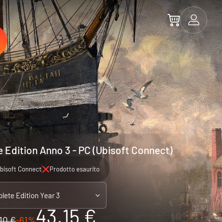
Edition Anno 3 - PC (Ubisoft Connect)
bisoft Connect
Prodotto esaurito
lete Edition Year 3
43.15 €
10 €
-61%