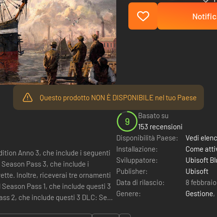
Notific
Questo prodotto NON È DISPONIBILE nel tuo Paese
Basato su
9
153 recensioni
Disponibilità Paese:
Vedi elen
Installazione:
Come attiv
ition Anno 3, che include i seguenti
Sviluppatore:
Ubisoft Bl
Publisher:
Ubisoft
tte. Inoltre, riceverai tre ornamenti
Data di rilascio:
8 febbraio
Il Season Pass 1, che include questi 3
Genere:
Gestione
,
ass 2, che include questi 3 DLC: Sede