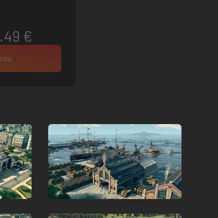
.49 €
rito