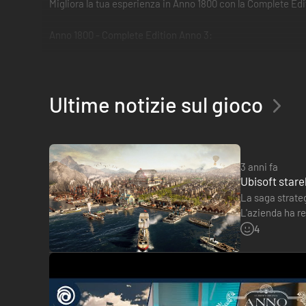
Migliora la tua esperienza in Anno 1800 con la Complete Edit
Anno 1800 - Complete Edition Anno 3:
Il Season Pass 3, che include i prossimi 3 DLC: Area portual
Inoltre, riceverai tre ornamenti esclusivi in tema con il nuo
Il Season Pass 1, che include questi 3 DLC: Tesori sommersi
Ultime notizie sul gioco
Il Season Pass 2, che include questi 3 DLC: Sede del Poter
Il Deluxe Pack, che include il personaggio IA L'anarchico, la
3 anni fa
Ubisoft stare
La saga strateg
L'azienda ha re
GamesWirtsch
4