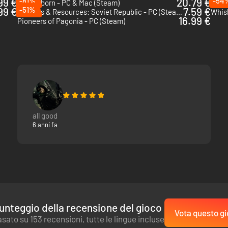
99 €
-81%
20.79 €
-54
Timberborn - PC & Mac (Steam)
Sinto
99 €
-51%
7.59 €
Workers & Resources: Soviet Republic - PC (Steam)
Whis
16.99 €
Pioneers of Pagonia - PC (Steam)
all good
6 anni fa
unteggio della recensione del gioco
Vota questo gi
sato su 153 recensioni, tutte le lingue incluse