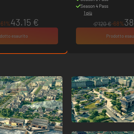
Season 4 Pass
1 più
43.15 €
38
-61%
-68%
120 €
dotto esaurito
Prodotto esau