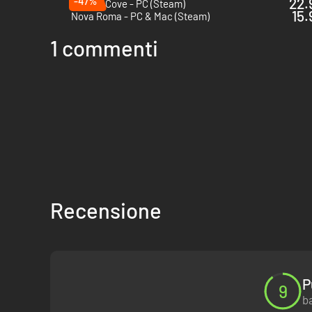
-47%
22.
Corsair Cove - PC (Steam)
15.
Nova Roma - PC & Mac (Steam)
1 commenti
Recensione
P
9
ba