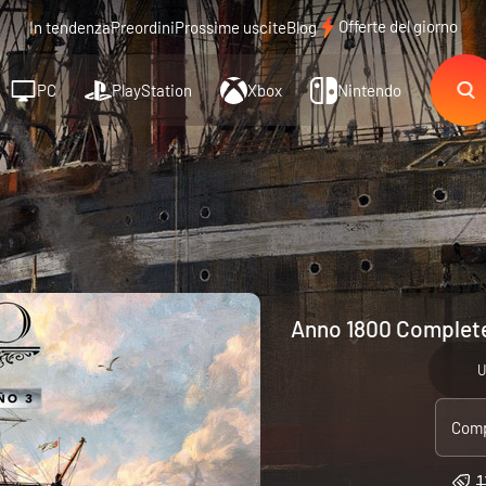
Offerte del giorno
In tendenza
Preordini
Prossime uscite
Blog
PC
PlayStation
Xbox
Nintendo
Anno 1800 Complete 
U
Comp
1