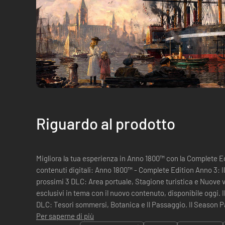
Riguardo al prodotto
Migliora la tua esperienza in Anno 1800™ con la Complete Ed
contenuti digitali: Anno 1800™ - Complete Edition Anno 3: Il Season Pass 3, che include i
prossimi 3 DLC: Area portuale, Stagione turistica e Nuove ve
esclusivi in tema con il nuovo contenuto, disponibile oggi. 
DLC: Tesori sommersi, Botanica e Il Passaggio. Il Season P
del Pote...
Per saperne di più