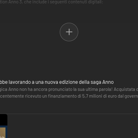
ion Anno 3, che include i seguenti contenuti digitali:
e, Stagione turistica e Nuove vette.
vo contenuto, disponibile oggi.
, Botanica e Il Passaggio.
e, Raccolto Abbondante e Terra di Leoni.
 colonna sonora digitale, l'artbook digitale e altro ancora.
bbe lavorando a una nuova edizione della saga Anno
ica Anno non ha ancora pronunciato la sua ultima parola! Acquistata da
centemente ricevuto un finanziamento di 5,7 milioni di euro dal governo 
aft…