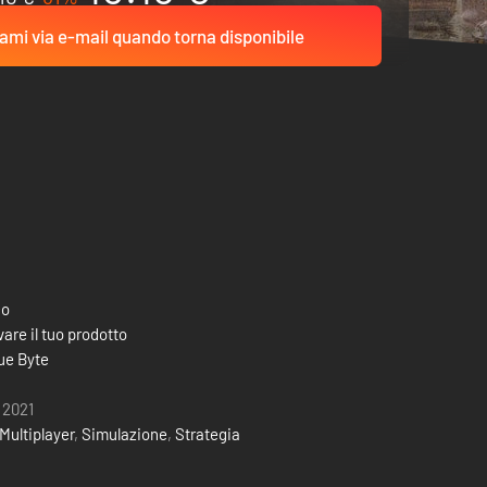
ami via e-mail quando torna disponibile
co
are il tuo prodotto
ue Byte
 2021
Multiplayer
,
Simulazione
,
Strategia