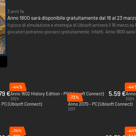
3 anni fa
Anno 1800 sarà disponibile gratuitamente dal 16 al 23 marz
Il gioco di simulazione e strategia di Ubisoft arriverà il 16 marzo su
giocatori potranno giocarci gratuitamente. Infatti, Anno 1800 sarà 
anche per la versione PC (Ubisoft Connect,…
-44%
-44
79 €
5.59 €
Anno 1602 History Edition - PC (Ubisoft Connect)
Anno 
-73%
2024
2024
- PC (Ubisoft Connect)
Anno 2070 - PC (Ubisoft Connect)
2011
-39%
-40