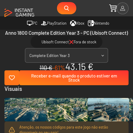
PC
PlayStation
Xbox
Nintendo
Anno 1800 Complete Edition Year 3 - PC (Ubisoft Connect)
Ubisoft Connect
Fora de stock
Complete Edition Year 3
43.15 €
110 €
-61%
Receber e-mail quando o produto estiver em
Stock
Visuais
Atenção, os nossos códigos para este jogo não estão
disponíveis no seu país!