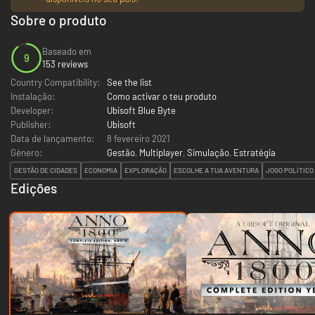
Sobre o produto
Baseado em
9
153 reviews
Country Compatibility:
See the list
Instalação:
Como activar o teu produto
Developer:
Ubisoft Blue Byte
Publisher:
Ubisoft
Data de lançamento:
8 fevereiro 2021
Género:
Gestão
,
Multiplayer
,
Simulação
,
Estratégia
GESTÃO DE CIDADES
ECONOMIA
EXPLORAÇÃO
ESCOLHE A TUA AVENTURA
JOGO POLÍTICO
Edições