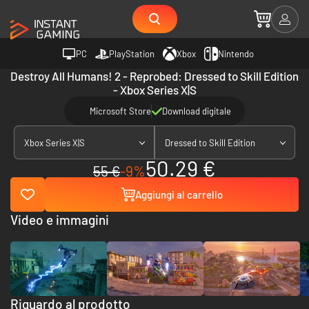
PC
PlayStation
Xbox
Nintendo
Destroy All Humans! 2 - Reprobed: Dressed to Skill Edition
- Xbox Series X|S
Microsoft Store
Download digitale
Xbox Series X|S
Dressed to Skill Edition
50.29 €
55 €
-9%
Aggiungi al carrello
Video e immagini
Riguardo al prodotto