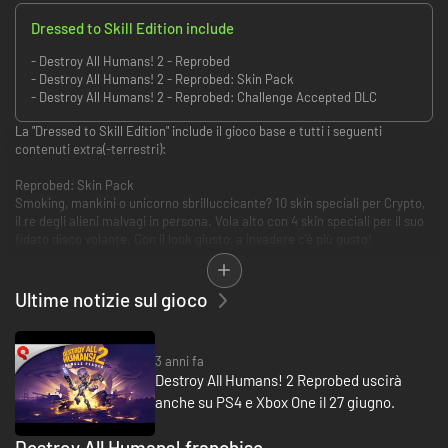
Dressed to Skill Edition include
- Destroy All Humans! 2 - Reprobed
- Destroy All Humans! 2 - Reprobed: Skin Pack
- Destroy All Humans! 2 - Reprobed: Challenge Accepted DLC
La "Dressed to Skill Edition" include il gioco base e tutti i seguenti
contenuti extra(-terrestri):
Reprobed: Skin Pack
Smoking, mankini o unicorno sbrilluccicante? 10 skin speciali per Crypto,
il re degli alieni malvagi in persona. Vola alto con 4 skin speciali per il suo
fidato disco volante. Con il look giusto, a invadere c'è più gusto!
Reprobed: Challenge Accepted (DLC)
Mettiti alla prova in questo DLC post-lancio che aggiunge a Destroy All
Ultime notizie sul gioco
Humans! 2 - Reprobed le 4 modalità sfida del primo capitolo, tutte
giocabili in cooperativa su schermo condiviso in locale!
Include anche molti nuovi mutatori per stravolgere le regole del gioco!
3 anni fa
Destroy All Humans! 2 Reprobed uscirà
anche su PS4 e Xbox One il 27 giugno.
Destroy All Humans! franchise