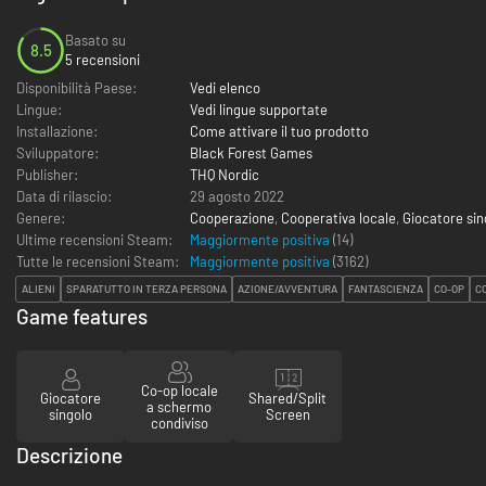
Basato su
8.5
5 recensioni
Disponibilità Paese:
Vedi elenco
Lingue:
Vedi lingue supportate
Installazione:
Come attivare il tuo prodotto
Sviluppatore:
Black Forest Games
Publisher:
THQ Nordic
Data di rilascio:
29 agosto 2022
Genere:
Cooperazione
,
Cooperativa locale
,
Giocatore sin
Ultime recensioni Steam:
Maggiormente positiva
(14)
Tutte le recensioni Steam:
Maggiormente positiva
(
3162
)
ALIENI
SPARATUTTO IN TERZA PERSONA
AZIONE/AVVENTURA
FANTASCIENZA
CO-OP
C
Game features
Co-op locale
Giocatore
Shared/Split
a schermo
singolo
Screen
condiviso
Descrizione