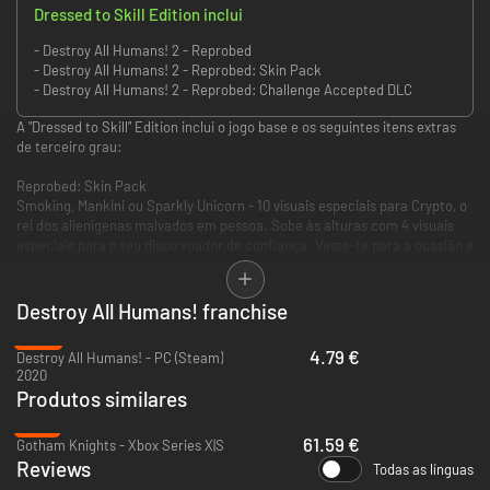
Dressed to Skill Edition inclui
- Destroy All Humans! 2 - Reprobed
- Destroy All Humans! 2 - Reprobed: Skin Pack
- Destroy All Humans! 2 - Reprobed: Challenge Accepted DLC
A "Dressed to Skill" Edition inclui o jogo base e os seguintes itens extras
de terceiro grau:
Reprobed: Skin Pack
Smoking, Mankini ou Sparkly Unicorn - 10 visuais especiais para Crypto, o
rei dos alienígenas malvados em pessoa. Sobe às alturas com 4 visuais
especiais para o teu disco voador de confiança. Veste-te para a ocasião e
para a invasão!
DLC Reprobed: Challenge Accepted
Destroy All Humans! franchise
Testa as tuas habilidades neste DLC pós-lançamento que adiciona os 4
-84%
Challenge Modes do primeiro título ao Destroy All Humans! 2 - Reprobed.
4.79 €
Destroy All Humans! - PC (Steam)
Todos os modos podem ser jogados de forma cooperativa local através de
2020
ecrã dividido!
Produtos similares
Também inclui vários Mutators novos que permitem alterar as regras do
jogo!
-18%
61.59 €
Gotham Knights - Xbox Series X|S
Reviews
Todas as línguas