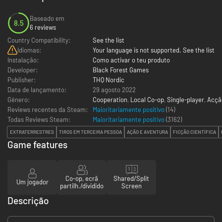
Baseado em
8.5
6 reviews
Country Compatibility:
See the list
Idiomas:
Your language is not supported. See the list
Instalação:
Como activar o teu produto
Developer:
Black Forest Games
Publisher:
THQ Nordic
Data de lançamento:
29 agosto 2022
Género:
Cooperation
,
Local Co-op
,
Single-player
,
Acçã
Reviews recentes da Steam:
Maioritariamente positivo
(14)
Todas Reviews Steam:
Maioritariamente positivo
(
3162
)
EXTRATERRESTRES
TIROS EM TERCEIRA PESSOA
AÇÃO E AVENTURA
FICÇÃO CIENTÍFICA
Game features
Co-op, ecrã
Shared/Split
Um jogador
partilh./dividido
Screen
Descrição