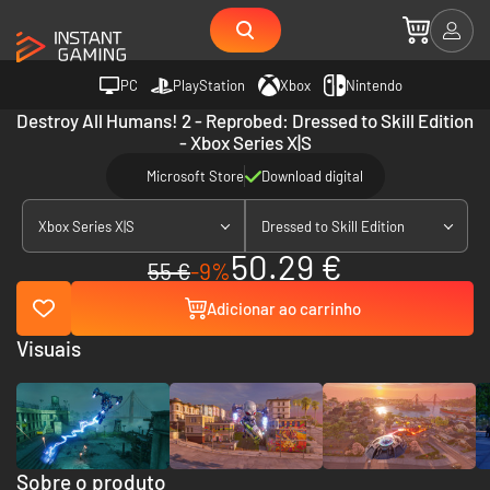
PC
PlayStation
Xbox
Nintendo
Destroy All Humans! 2 - Reprobed: Dressed to Skill Edition
- Xbox Series X|S
Microsoft Store
Download digital
Xbox Series X|S
Dressed to Skill Edition
50.29 €
55 €
-9%
Adicionar ao carrinho
Visuais
Sobre o produto