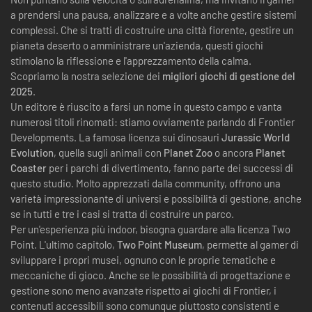
a prendersi una pausa, analizzare e a volte anche gestire sistemi
complessi. Che si tratti di costruire una città fiorente, gestire un
pianeta deserto o amministrare un'azienda, questi giochi
stimolano la riflessione e l'apprezzamento della calma.
Scopriamo la nostra selezione dei
migliori giochi di gestione del
2025
.
Un editore è riuscito a farsi un nome in questo campo e vanta
numerosi titoli rinomati: stiamo ovviamente parlando di Frontier
Developments. La famosa licenza sui dinosauri
Jurassic World
Evolution
, quella sugli animali con
Planet Zoo
o ancora
Planet
Coaster
per i parchi di divertimento, fanno parte dei successi di
questo studio. Molto apprezzati dalla community, offrono una
varietà impressionante di universi e possibilità di gestione, anche
se in tutti e tre i casi si tratta di costruire un parco.
Per un'esperienza più indoor, bisogna guardare alla licenza Two
Point. L'ultimo capitolo,
Two Point Museum
, permette al gamer di
sviluppare i propri musei, ognuno con le proprie tematiche e
meccaniche di gioco. Anche se le possibilità di progettazione e
gestione sono meno avanzate rispetto ai giochi di Frontier, i
contenuti accessibili sono comunque piuttosto consistenti e