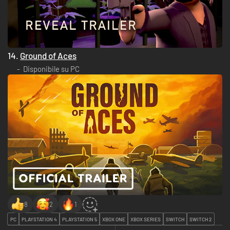
14.
Ground of Aces
Disponibile su PC
8
2
1
PC
PLAYSTATION 4
PLAYSTATION 5
XBOX ONE
XBOX SERIES
SWITCH
SWITCH 2