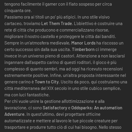
tengono facilmente il gamer con il fiato sospeso per circa
cinquanta ore.
Passiamo ora ai titoli un po' più atipici. In uno stile visivo
cartaceo, troviamo
Let Them Trade
. L'obiettivo è costruire una
rete di città che producono e commercializzano risorse,
migliorare il nostro castello e proteggere le città dai banditi.
Sempre in un'atmosfera medievale,
Manor Lords
ha riscosso un
certo successo sin dalla sua uscita.
Timberborn
ci immerge
invece in un universo pieno di castori. Attenzione a non lasciarsi
ingannare dall'aspetto carino di questi roditori, il gioco è più
complesso di quanto sembri, ma ad oggi ha ricevuto recensioni
estremamente positive. Infine, un'altra proposta interessante nel
genere carino è
Town to City
. Uscito da poco, qui costruiamo una
città mediterranea del XIX secolo in uno stile cubico semplice,
ma con luci fantastiche.
Per chi vuole unire la gestione all'ottimizzazione e alla
lavorazione, ci sono
Satisfactory
e
Oddsparks: An automation
Adventure
. In quest'ultimo, devi progettare officine
automatizzate e mettere al lavoro le tue piccole creature per
trasportare e produrre tutto ciò di cui hai bisogno. Nello stesso