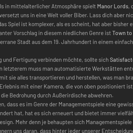
ls in mittelalterlicher Atmosphäre spielt
Manor Lords
,
versetzt uns in eine Welt voller Biber. Lass dich aber 
as Spiel ist komplexer, als es scheint, hat aber bishe
nter Vorschlag in diesem niedlichen Genre ist
Town to 
errane Stadt aus dem 19. Jahrhundert in einem einfache
und Fertigung verbinden möchte, sollte sich
Satisfact
n letzterem muss man automatisierte Werkstätten entw
mit sie alles transportieren und herstellen, was man b
Erlebnis mit einer Kamera, die von oben positioniert ist
g die Bedrohung durch Außerirdische abwehren.
, dass es im Genre der Managementspiele eine gewisse 
ndert hat, hat es sich erneuert und bietet immer vielfäl
esign. Mehr denn je behaupten sich Managementspiele a
nnern uns daran, dass hinter jeder unserer Entscheidung