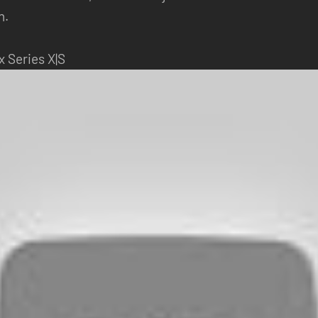
n.
x Series X|S