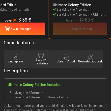
ard Editie
Ultimate Colony Edition
viving The Aftermath
Surviving the Aftermath
Surviving the Aftermath - Ultimate
3.69 €
14.69 €
Colony
30 €
-88%
55 €
-73%
In winkelwagen
Niet op voorraad
Game features
Steam-
Singleplayer
Steam Cloud
Gezinsbibliotheek
prestaties
Description
Ultimate Colony Edition includes
- Surviving the Aftermath
- Surviving the Aftermath - Ultimate Colony
Je kunt maar beter goed voorbereid zijn als je wilt overleven in een post-
apocalyptische wereld. Bemachtig alles wat je nodig hebt om een