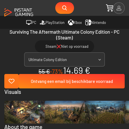
PC
PlayStation
Xbox
Nintendo
Surviving The Aftermath Ultimate Colony Edition - PC
(Steam)
Steam
Niet op voorraad
Ultimate Colony Edition
14.69 €
55 €
-73%
Ontvang een email bij beschikbare voorraad
Visuals
About the game