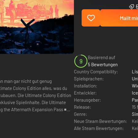
Mailt mi
Basierend auf
9
5 Bewertungen
Country Compatibility:
Li
Spielsprachen:
Un
nn man gar nicht gut genug
Installation:
Wie
ltimate Colony Edition alles, was du
Entwickler:
Ice
ubauen. Die Ultimate Colony Edition
Herausgeber:
Par
pielinhalte. Die Ultimate
Release:
15
ing the Aftermath Expansion Pass ◾
Genre:
Si
Neue Steam Bewertungen:
Ke
Alle Steam Bewertungen:
Ke