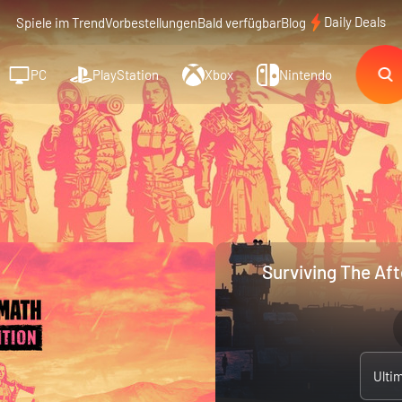
Daily Deals
Spiele im Trend
Vorbestellungen
Bald verfügbar
Blog
PC
PlayStation
Xbox
Nintendo
Surviving The Af
Ulti