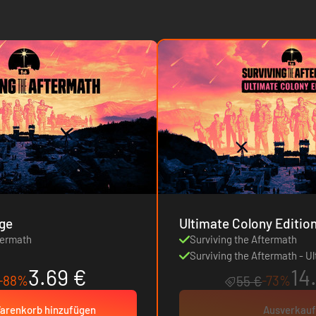
age
Ultimate Colony Editio
termath
Surviving the Aftermath
Surviving the Aftermath - U
3.69 €
14
-88%
-73%
55 €
arenkorb hinzufügen
Ausverkauf