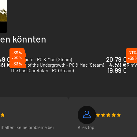
Ressourcen des Spielers bedroht. Außerdem wird es möglich sein
llen könnten
-39%
-71%
49 €
-85%
20.79 €
-38
Timberborn - PC & Mac (Steam)
Frost
99 €
-33%
4.59 €
Empires of the Undergrowth - PC & Mac (Steam)
RimW
19.99 €
The Last Caretaker - PC (Steam)
erhalten, keine probleme bei
Alles top