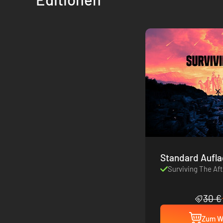
Standard Aufl
Surviving The Af
30 €
Zum W