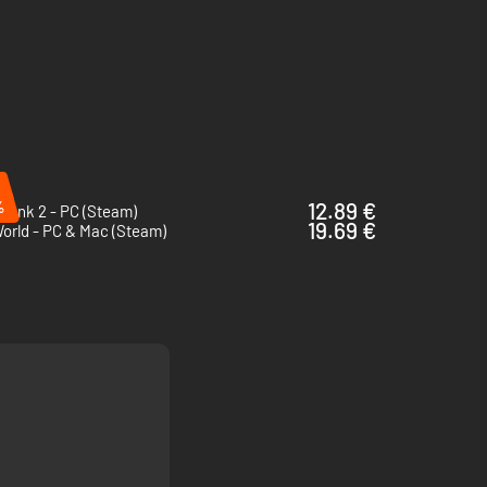
,…
%
12.89 €
punk 2 - PC (Steam)
19.69 €
orld - PC & Mac (Steam)