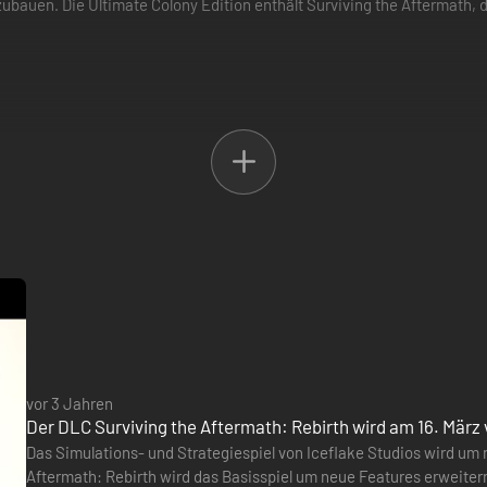
bauen. Die Ultimate Colony Edition enthält Surviving the Aftermath, d
vor 3 Jahren
Der DLC Surviving the Aftermath: Rebirth wird am 16. März 
Das Simulations- und Strategiespiel von Iceflake Studios wird um n
Aftermath: Rebirth wird das Basisspiel um neue Features erweitern