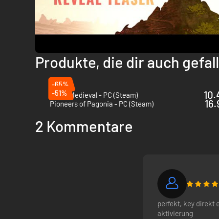
Produkte, die dir auch gefa
-65%
-51%
10.
Going Medieval - PC (Steam)
16.
Pioneers of Pagonia - PC (Steam)
2 Kommentare
perfekt, key direkt 
aktivierung