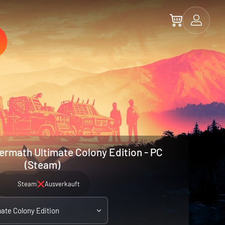
termath Ultimate Colony Edition - PC
(Steam)
Steam
Ausverkauft
mate Colony Edition