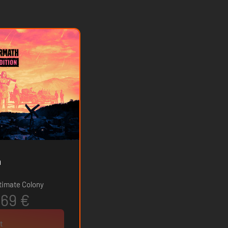
n
ltimate Colony
.69 €
t