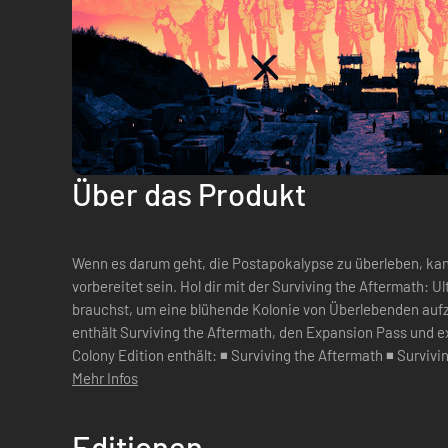
Über das Produkt
Wenn es darum geht, die Postapokalypse zu überleben, ka
vorbereitet sein. Hol dir mit der Surviving the Aftermath: U
brauchst, um eine blühende Kolonie von Überlebenden aufz
enthält Surviving the Aftermath, den Expansion Pass und exklusive S
Colony Edition enthält: ◾ Surviving the Aftermath ◾ Surviv
Radiosender „Radio Active“ ...
Mehr Infos
Editionen