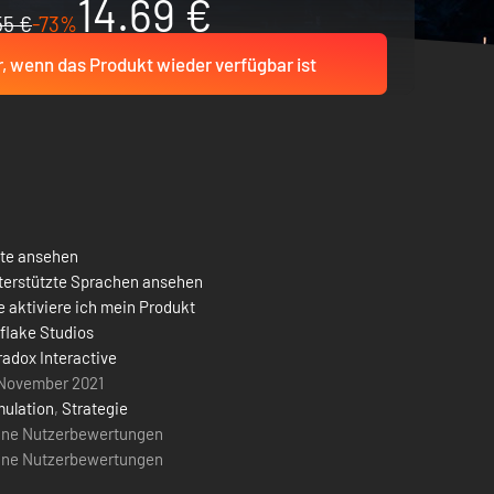
14.69 €
55 €
-73%
r, wenn das Produkt wieder verfügbar ist
ste ansehen
terstützte Sprachen ansehen
 aktiviere ich mein Produkt
flake Studios
adox Interactive
 November 2021
mulation
,
Strategie
ine Nutzerbewertungen
ine Nutzerbewertungen